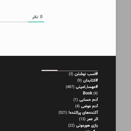
0
نظر
#اسب نوشتن
(3)
#کتابدان
(9)
#مهسا_امینی
(487)
Book
(4)
آدم حسابی
(1)
آدم عوضی
(4)
آکنده‌های پراکنده!
(521)
اثر عمر
(13)
بازی هورمونی
(22)