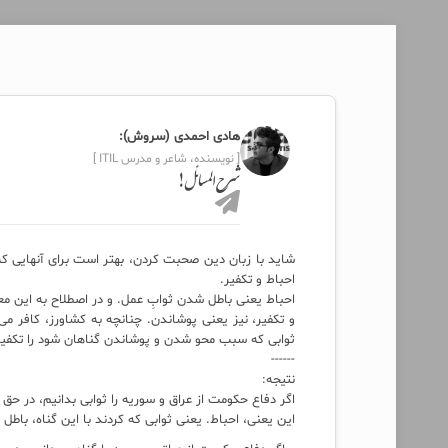
هادی احمدی (سروش):
[ نویسنده، شاعر و مدرس ITIL ]
شرح‌المسائل!
شاید با زبان دین صحبت کردن، بهتر است برای آنهایی که 
احباط و تکفیر.
احباط یعنی باطل شدن ثوابِ عمل. و در اصطلاح به این مع
و تکفیر، نیز یعنی پوشاندن. چنانچه به کشاورز، کافر می‌
ثوابی که سبب محو شدن و پوشاندن گناهان شود را تکفیر 
------
نتیجه:
اگر دفاع حکومت از عراق و سوریه را ثوابی بدانیم، در حق 
این یعنی، احباط. یعنی ثوابی که کردند با این گناه، باطل