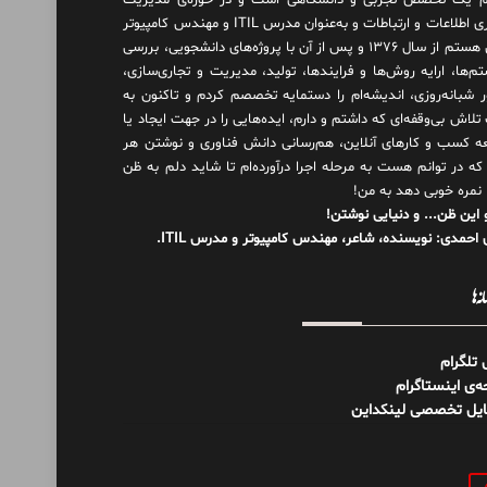
 یک تخصص تجربی و دانشگاهی است و در حوزه‌ی مدیریت
فناوری اطلاعات و ارتباطات و به‌عنوان مدرس ITIL و مهندس کامپیوتر
فعال هستم از سال ۱۳۷۶ و پس از آن با پروژه‌های دانشجویی، بررسی
م‌ها، ارایه روش‌ها و فرایندها، تولید، مدیریت و تجاری‌سازی،
ور شبانه‌روزی، اندیشه‌ام را دستمایه تخصصم کردم و تاکنون به
لاش بی‌وقفه‌ای که داشتم و دارم، اید‌ه‌هایی را در جهت ایجاد یا
ه کسب و کارهای آنلاین، هم‌رسانی دانش فناوری و نوشتن هر
 که در توانم هست به مرحله اجرا درآورده‌ام تا شاید دلم به ظن
 نمره خوبی دهد به من!
 این ظن... و دنیایی نوشتن!
احمدی: نویسنده، شاعر، مهندس کامپیوتر و مدرس ITIL.
نه‌ها
ل تلگرام
‌ی اینستاگرام
ایل تخصصی لینکداین
و