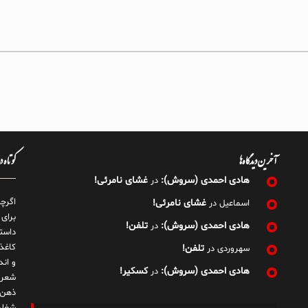
آخرین دیدگاه‌ها
کوتاه 
هادی احمدی (سروش):
غشای نامرئی!
در
اگرچ
غشای نامرئی!
اسماعیل
در
برای
هادی احمدی (سروش):
تلفن!
در
داست
کاغذ
تلفن!
سهروردی
در
و ان
هادی احمدی (سروش):
کسکیر!
در
شعر 
ذهن!