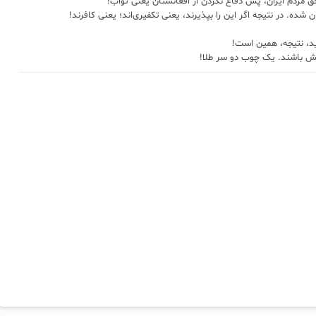
حق مردم ایران، پس دفاع نکردن از افغانستان یعنی ثواب!
 شده. در نتیجه اگر این را بپذیرند، یعنی تکفیری‌اند؛ یعنی کافرند!
ید، نتیجه، همین است!
یش‌ باشند. یک چوب دو سر طلا!