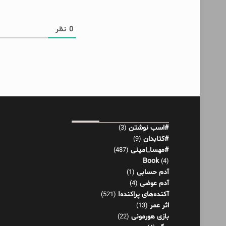
0
نظر
#اسب نوشتن
(3)
#کتابدان
(9)
#مهسا_امینی
(487)
Book
(4)
آدم حسابی
(1)
آدم عوضی
(4)
آکنده‌های پراکنده!
(521)
اثر عمر
(13)
بازی هورمونی
(22)