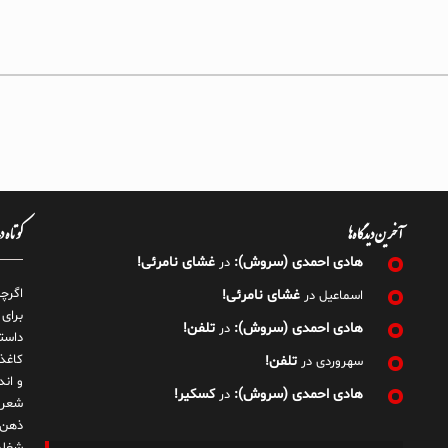
آخرین دیدگاه‌ها
کوتاه 
هادی احمدی (سروش):
غشای نامرئی!
در
اگرچ
غشای نامرئی!
اسماعیل
در
برای
هادی احمدی (سروش):
تلفن!
در
داست
کاغذ
تلفن!
سهروردی
در
و ان
هادی احمدی (سروش):
کسکیر!
در
شعر 
ذهن!