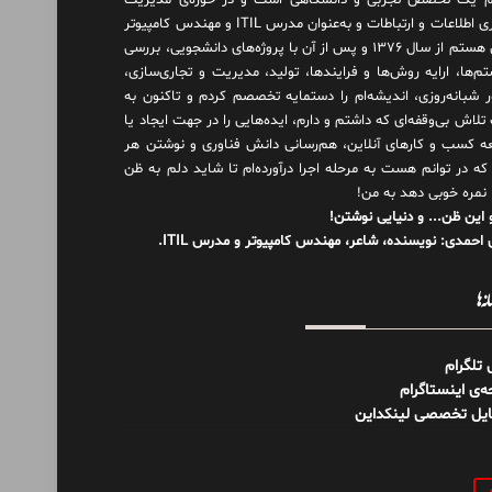
 یک تخصص تجربی و دانشگاهی است و در حوزه‌ی مدیریت
فناوری اطلاعات و ارتباطات و به‌عنوان مدرس ITIL و مهندس کامپیوتر
فعال هستم از سال ۱۳۷۶ و پس از آن با پروژه‌های دانشجویی، بررسی
م‌ها، ارایه روش‌ها و فرایندها، تولید، مدیریت و تجاری‌سازی،
ور شبانه‌روزی، اندیشه‌ام را دستمایه تخصصم کردم و تاکنون به
لاش بی‌وقفه‌ای که داشتم و دارم، اید‌ه‌هایی را در جهت ایجاد یا
ه کسب و کارهای آنلاین، هم‌رسانی دانش فناوری و نوشتن هر
 که در توانم هست به مرحله اجرا درآورده‌ام تا شاید دلم به ظن
 نمره خوبی دهد به من!
 این ظن... و دنیایی نوشتن!
احمدی: نویسنده، شاعر، مهندس کامپیوتر و مدرس ITIL.
نه‌ها
ل تلگرام
‌ی اینستاگرام
ایل تخصصی لینکداین
و