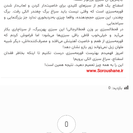
اسفناج یک قلم از سبزهای کلیدی برای خاصیت‌دار کردن و لعاب‌دار شدن
قورمه‌سبزی است که وقتی نیست باید سراغ برگ چغندر الکی رفت. برگ
چغندر، این سبزی حجم‌دهنده‌، واقعا ‌چیزی به‌درد‌بخوری ندارد جز بزرگنمایی و
سیاه‌نمایی.
در قحط‌السبزی بر وزن قحط‌الرجالی! این سبزی پهن‌برگ، از سرناچاری بکار
می‌آید و خیلی‌خوب قاطی باقی سبزی‌ها می‌شود؛ اما فراموش کردم که
قورمه‌سبزی از طعم و خاصیت آهنینش می‌افتد و مصرف‌کننده‌اش، دیگر شبیه
ملوان زبل نمی‌تواند زور بازو نشان دهد!
امروز فهمیدم بهترست قورمه‌سبزی درست نکنیم تا اینکه بخاطر فقدان
اسفناج، سراغ سبزی الکی برویم!
این را به همه چیز تعمیم دهید، نتیجه همین است!
www.Soroushane.ir
بازدید:
0
0