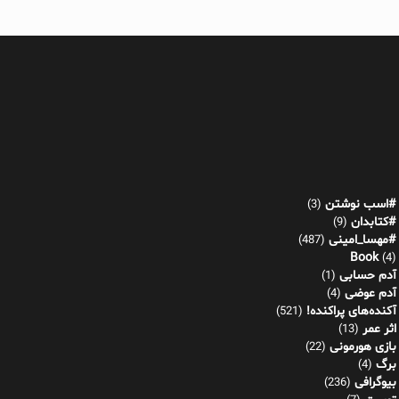
#اسب نوشتن
(3)
#کتابدان
(9)
#مهسا_امینی
(487)
Book
(4)
آدم حسابی
(1)
آدم عوضی
(4)
آکنده‌های پراکنده!
(521)
اثر عمر
(13)
بازی هورمونی
(22)
برگ
(4)
بیوگرافی
(236)
توییت
(7)
خاستان
(15)
داستان کوتاه
(334)
گفتم گفت
(149)
موجه در جمع توجیه
(77)
نشانه های پنهان
(92)
دین شناسی
(42)