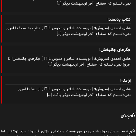
جگرهای جانبخش!
هادی احمدی (سروش): [ نویسنده، شاعر و مدرس ITIL ] جگرهای جانبخش! تا
امروز نمی‌دانستم که اسفناج، آخر اردبیهشت دیگر
[…]
اِرامنه!
هادی احمدی (سروش): [ نویسنده، شاعر و مدرس ITIL ] اِرامنه! تا امروز
نمی‌دانستم که اسفناج، آخر اردبیهشت دیگر یافت
[…]
کوتاه درباره من
اگرچه سر سوزنی ذوق شاعری در من هست و دنیایی واژه‌‌ی فرسوده برای نوشتن! اما
در کل به‌طور حرفه‌ای در زمینه‌ی فلسفه، ادبیات داستانی، رمان‌نویسی، شعرسرایی،
دستی بر آتش دارم و تاکنون کاغذهای بسیاری را گاه در این آتش سوزانده‌ام و گاه به
رنگ احساس و اندیشه، مشق شب کرده‌ام!
شعر و نوشته، داستان احساس من است و شغلم، داستان منطق ذهن!
شغلم یک تخصص تجربی و دانشگاهی است و در حوزه‌ی مدیریت فناوری اطلاعات و
ارتباطات و به‌عنوان مدرس ITIL و مهندس کامپیوتر فعال هستم از سال ۱۳۷۶ و پس
از آن با پروژه‌های دانشجویی، بررسی سیستم‌ها، ارایه روش‌ها و فرایندها، تولید،