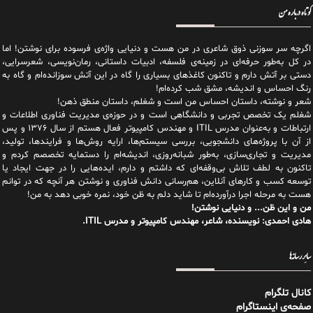
کوتاه درباره من
اگرچه سر سوزنی ذوق شاعری در من هست و دنیایی واژه‌‌ی فرسوده برای نوشتن! اما
در کل به‌طور حرفه‌ای در زمینه‌ی فلسفه، ادبیات داستانی، رمان‌نویسی، شعرسرایی،
دستی بر آتش دارم و تاکنون کاغذهای بسیاری را گاه در این آتش سوزانده‌ام و گاه به
رنگ احساس و اندیشه، مشق شب کرده‌ام!
شعر و نوشته، داستان احساس من است و شغلم، داستان منطق ذهن!
شغلم یک تخصص تجربی و دانشگاهی است و در حوزه‌ی مدیریت فناوری اطلاعات و
ارتباطات و به‌عنوان مدرس ITIL و مهندس کامپیوتر فعال هستم از سال ۱۳۷۶ و پس
از آن با پروژه‌های دانشجویی، بررسی سیستم‌ها، ارایه روش‌ها و فرایندها، تولید،
مدیریت و تجاری‌سازی، به‌طور شبانه‌روزی، اندیشه‌ام را دستمایه تخصصم کردم و
تاکنون به لطف تلاش بی‌وقفه‌ای که داشتم و دارم، اید‌ه‌هایی را در جهت ایجاد یا
توسعه کسب و کارهای آنلاین، هم‌رسانی دانش فناوری و نوشتن هر آنچه که در توانم
هست به مرحله اجرا درآورده‌ام تا شاید دلم به ظن خود، نمره خوبی دهد به من!
من و این ظن... و دنیایی نوشتن!
هادی احمدی: نویسنده، شاعر، مهندس کامپیوتر و مدرس ITIL.
سایر رسانه‌ها
کانال تلگرام
صفحه‌ی اینستاگرام