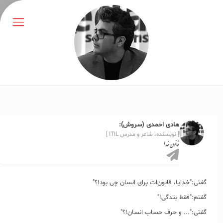
هادی احمدی (سروش):
[ نویسنده، شاعر و مدرس ITIL ]
قانون خدا
گفتی:"خدایا، قانون‌ات برای انسان چی بود!؟"
گفتم:"فقط بندگی!"
گفتی:"... و حرف حساب انسان!؟"