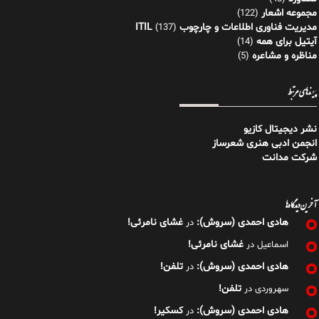
مجموعه اشعار
(122)
مدیریت فناوری اطلاعات و چارچوب ITIL
(137)
آیتیل برای همه
(14)
مناظره و مشاعره
(5)
پیوندهای مرتبط
نشر دیجیتال کازیو
انجمن ادبی هنری شعرساز
شرکت مدانت
آخرین دیدگاه‌ها
هادی احمدی (سروش):
غشای نامرئی!
در
غشای نامرئی!
اسماعیل
در
هادی احمدی (سروش):
تلفن!
در
تلفن!
سهروردی
در
هادی احمدی (سروش):
کسکیر!
در