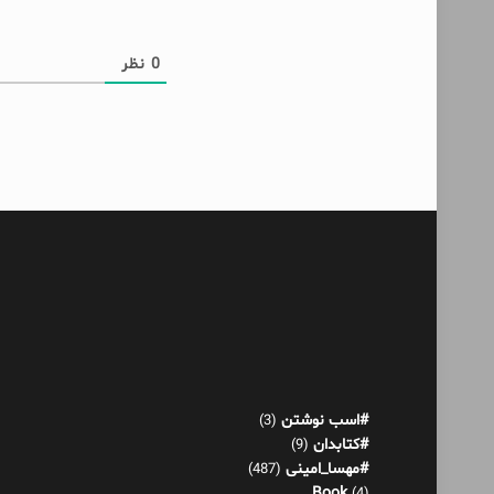
0
نظر
#اسب نوشتن
(3)
#کتابدان
(9)
#مهسا_امینی
(487)
Book
(4)
آدم حسابی
(1)
آدم عوضی
(4)
آکنده‌های پراکنده!
(521)
اثر عمر
(13)
بازی هورمونی
(22)