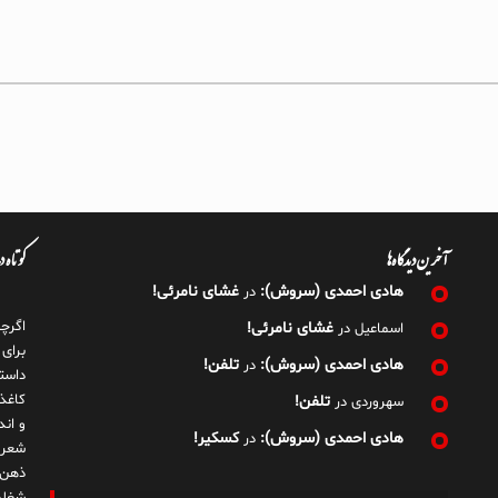
آخرین دیدگاه‌ها
کوتاه 
هادی احمدی (سروش):
غشای نامرئی!
در
اگرچ
غشای نامرئی!
اسماعیل
در
برای
هادی احمدی (سروش):
تلفن!
در
داست
کاغذ
تلفن!
سهروردی
در
و ان
هادی احمدی (سروش):
کسکیر!
در
شعر 
ذهن!