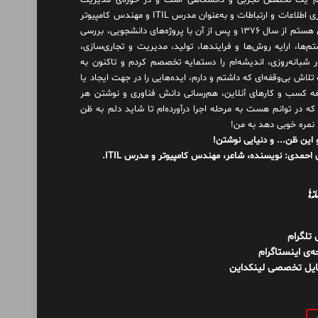
 یک تخصص تجربی و دانشگاهی است و در حوزه‌ی مدیریت
فناوری اطلاعات و ارتباطات و به‌عنوان مدرس ITIL و مهندس کامپیوتر
فعال هستم از سال ۱۳۷۶ و پس از آن با پروژه‌های دانشجویی، بررسی
م‌ها، ارایه روش‌ها و فرایندها، تولید، مدیریت و تجاری‌سازی،
ور شبانه‌روزی، اندیشه‌ام را دستمایه تخصصم کردم و تاکنون به
لاش بی‌وقفه‌ای که داشتم و دارم، اید‌ه‌هایی را در جهت ایجاد یا
ه کسب و کارهای آنلاین، هم‌رسانی دانش فناوری و نوشتن هر
 که در توانم هست به مرحله اجرا درآورده‌ام تا شاید دلم به ظن
 نمره خوبی دهد به من!
 این ظن... و دنیایی نوشتن!
احمدی: نویسنده، شاعر، مهندس کامپیوتر و مدرس ITIL.
نه‌ها
ل تلگرام
‌ی اینستاگرام
ایل تخصصی لینکداین
و