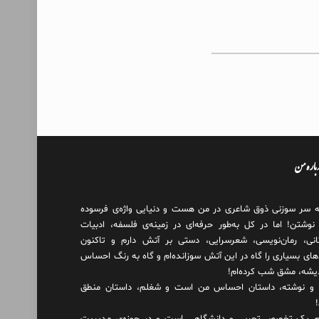
درباره من
ه سر سوزنی ذوق شاعری در من هست و دنیایی واژه‌‌ی فرسوده
 نوشتن! اما در کل به‌طور حرفه‌ای در زمینه‌ی فلسفه، ادبیات
انی، رمان‌نویسی، شعرسرایی، دستی بر آتش دارم و تاکنون
های بسیاری را گاه در این آتش سوزانده‌ام و گاه به رنگ احساس
دیشه، مشق شب کرده‌ام!
و نوشته، داستان احساس من است و شغلم، داستان منطق