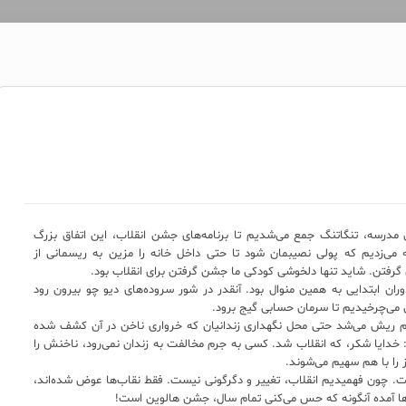
مدرسه، تنگاتنگ جمع می‌شدیم تا برنامه‌های جشن انقلاب، این اتفاق بزرگ
ه می‌زدیم که پولی نصیبمان شود تا حتی داخل خانه را مزین به ریسمانی از
ن گرفتن. شاید تنها دلخوشی کودکی ما جشن گرفتن برای انقلاب بود.
وران ابتدایی به همین منوال بود. آنقدر در شور سروده‌های دیو چو بیرون رود
 می‌چرخیدیم تا سرمان حسابی گیج برود.
لم ریش می‌شد حتی محل نگهداری زندانیان که خرواری ناخن در آن کشف شده
م: خدایا شکر، که انقلاب شد. کسی به جرم مخالفت به زندان نمی‌رود، ناخنش را
 را با هم سهیم می‌‌شوند.
ت. چون فهمیدیم انقلاب، تغییر و دگرگونی نیست. فقط نقاب‌ها عوض شده‌اند،
ها آمده آنگونه که حس می‌کنی تمام سال، جشن هالوین است!