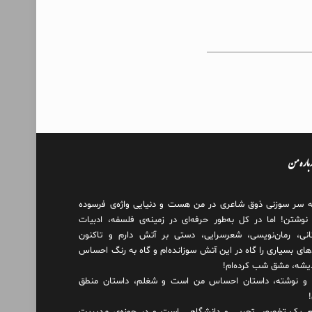
درباره من
ه سر سوزنی ذوق شاعری در من هست و دنیایی واژه‌‌ی فرسوده
 نوشتن! اما در کل به‌طور حرفه‌ای در زمینه‌ی فلسفه، ادبیات
انی، رمان‌نویسی، شعرسرایی، دستی بر آتش دارم و تاکنون
های بسیاری را گاه در این آتش سوزانده‌ام و گاه به رنگ احساس
دیشه، مشق شب کرده‌ام!
و نوشته، داستان احساس من است و شغلم، داستان منطق