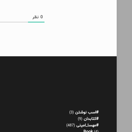
0
نظر
#اسب نوشتن
(3)
#کتابدان
(9)
#مهسا_امینی
(487)
Book
(4)
آدم حسابی
(1)
آدم عوضی
(4)
آکنده‌های پراکنده!
(521)
اثر عمر
(13)
بازی هورمونی
(22)