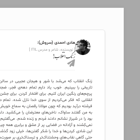
هادی احمدی (سروش):
[ نویسنده، شاعر و مدرس ITIL ]
زنگ انقلاب!
زنگ انقلاب که می‌شد با شور و هیجان عجیبی در سالن 
تاریخی را ببینیم. خوب یاد دارم تمام دهه‌ی فجر، ضج
پرچم‌های رنگین ایران کنیم. برای افتخار کردن. برای جش
انقلابی که فکر می‌کردیم از سوی خدا نازل شده. تمام د
فرشته درآید بودیم که چون مولانا رقصان به سماع خویش
به من گفتند ساواک، ناخن‌های معترضان را می‌کشید. د
بود را در شیراز نشانم دادند مُردم و زنده شدم. می‌گفتی
نمی‌کِشند و آزادانه در فضایی پر از عشق و برابری همه چیز
این شادی کردن‌ها و خدا را شکر گفتن‌ها، خیلی زود گذش
حتی گاهی نقاب‌های وحشتناک‌تر و ترسناک‌تری بر صورت‌