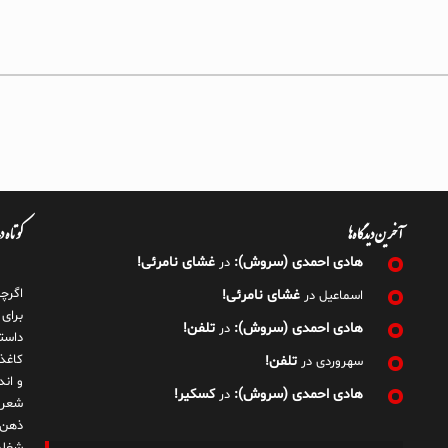
آخرین دیدگاه‌ها
کوتاه 
هادی احمدی (سروش):
غشای نامرئی!
در
اگرچ
غشای نامرئی!
اسماعیل
در
برای
هادی احمدی (سروش):
تلفن!
در
داست
کاغذ
تلفن!
سهروردی
در
و ان
هادی احمدی (سروش):
کسکیر!
در
شعر 
ذهن!