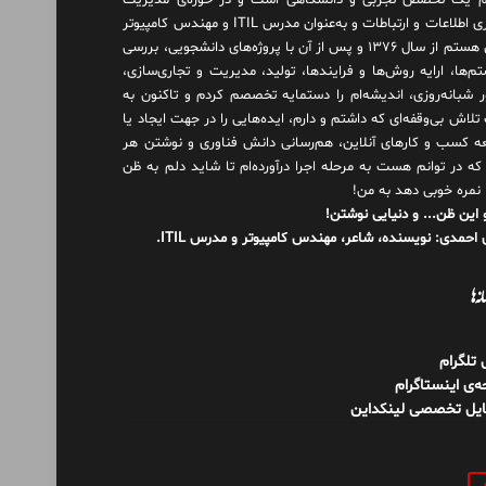
 یک تخصص تجربی و دانشگاهی است و در حوزه‌ی مدیریت
فناوری اطلاعات و ارتباطات و به‌عنوان مدرس ITIL و مهندس کامپیوتر
فعال هستم از سال ۱۳۷۶ و پس از آن با پروژه‌های دانشجویی، بررسی
م‌ها، ارایه روش‌ها و فرایندها، تولید، مدیریت و تجاری‌سازی،
ور شبانه‌روزی، اندیشه‌ام را دستمایه تخصصم کردم و تاکنون به
لاش بی‌وقفه‌ای که داشتم و دارم، اید‌ه‌هایی را در جهت ایجاد یا
ه کسب و کارهای آنلاین، هم‌رسانی دانش فناوری و نوشتن هر
 که در توانم هست به مرحله اجرا درآورده‌ام تا شاید دلم به ظن
 نمره خوبی دهد به من!
 این ظن... و دنیایی نوشتن!
احمدی: نویسنده، شاعر، مهندس کامپیوتر و مدرس ITIL.
نه‌ها
ل تلگرام
‌ی اینستاگرام
ایل تخصصی لینکداین
و