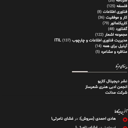
شرنامه
(26)
فلسفه
(125)
فناوری اطلاعات
(8)
کار و موفقیت
(36)
کاریکلماتور
(79)
گفتاورد
(48)
مجموعه اشعار
(122)
مدیریت فناوری اطلاعات و چارچوب ITIL
(137)
آیتیل برای همه
(14)
مناظره و مشاعره
(5)
پیوندهای مرتبط
نشر دیجیتال کازیو
انجمن ادبی هنری شعرساز
شرکت مدانت
آخرین دیدگاه‌ها
هادی احمدی (سروش):
غشای نامرئی!
در
غشای نامرئی!
اسماعیل
در