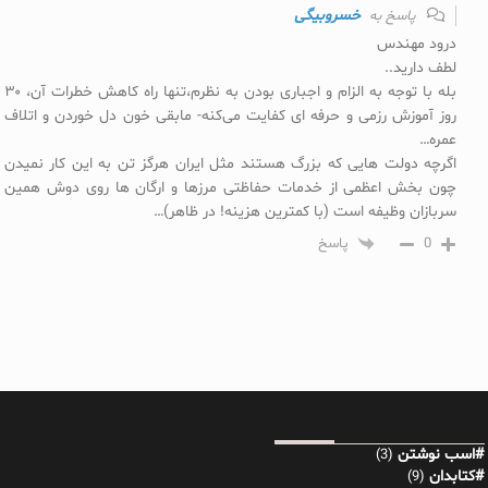
خسروبیگی
پاسخ به
درود مهندس
لطف دارید..
بله با توجه به الزام و اجباری بودن به نظرم،تنها راه کاهش خطرات آن، ۳۰
روز آموزش رزمی و حرفه ای کفایت می‌کنه- مابقی خون دل خوردن و اتلاف
عمره…
اگرچه دولت هایی که بزرگ هستند مثل ایران هرگز تن به این کار نمیدن
چون بخش اعظمی از خدمات حفاظتی مرزها و ارگان ها روی دوش همین
سربازان وظیفه است (با کمترین هزینه! در ظاهر)…
0
پاسخ
#اسب نوشتن
(3)
#کتابدان
(9)