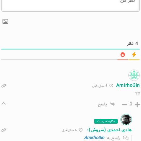
4
نظر
Amirho3in
6 سال قبل
??
0
پاسخ
نگارنده پست
هادی احمدی (سروش):
6 سال قبل
Amirho3in
پاسخ به