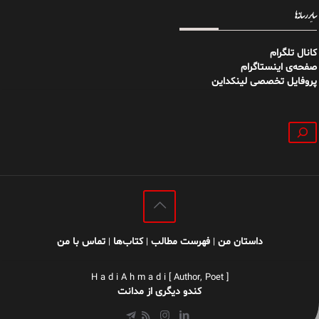
سایر رسانه‌ها
کانال تلگرام
صفحه‌ی اینستاگرام
پروفایل تخصصی لینکداین
جستجو
داستان من
فهرست مطالب
کتاب‌ها
تماس با من
|
|
|
H a d i A h m a d i [ Author, Poet ]
کندو دیگری از مدانت