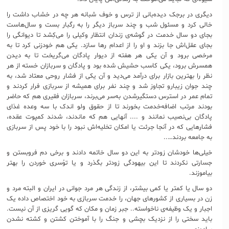
دیگری در برجک دید‌ه‌بانی از ترس و خوف شبانه هر چه در خشاب داشت را
خالی کرد و مسئول شب و چند سرباز دیگر را به رگبار بست و سال‌هاست
بجای دو سال خدمت در گوشه‌ی زندان انتظار وکیلی را می‌کِشد تا دیوانگی را
بجای عقل‌اش جا بزند و او را از اعدام رها سازد. یکی هم خودزنی کرد تا به
مرخصی برود و آن یکی هر هفته از دیوار پادگان می‌گریخت تا به دیدن
همسرش برود، یکی کاسب حشیش شده بود و پادگان و سربازان خسته از هر
نظر را بهترین بازار برای درآمد می‌دید و آن یکی از فشار روحی معتاد شد، به
چند جوان زیبارو تجاوز شد و چند نفر برای همیشه از سربازی فرار کردند و
تمام عمر در استرس دستگیر‌شدن به‌سر می‌برند، سربازان فقیری هم که حاضر
بودند مرتب اضافه‌خدمت بخورند تا از حقوق ولو اندک با سه وعده غذای
پادگان بی‌نصیب نمانند و .... آنهایی هم که ماندند، شدند کمپوت عقده،
فشارهایی که در آنجا جرئت یا امکان تخلیه‌اش نبود را با خود پس از سربازی
به جامعه بردند…..
خیلی‌ها خودشان زودتر به این دو سال خاتمه دادند و برخی دم فروبستن و
جسارتی نکردند تا این بیهود‌گی زودتر بگذرد و یا توُسری خوردن را بهتر
بیاموزند.
دو سال یا کمتر یا کمی بیشتر، از زندگی هر مرد جوانی در ایران و البته مرد و
زن در بسیاری از کشورهای جهان، را خدمت سربازی به خود اختصاص داده یک
اجبار و یک وظیفه‌ی ناخواسته.. جبر زمان و مکان که گویی گریزی از آن نیست.
باید سختی را از نزدیک بچشی و جنگ را با آموختن کشتن و کشته نشدن