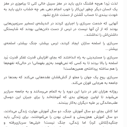
لذت بُرد! هرچه فشنگ داری باید در مغز سیبل خالی کنی تا بیاموزی در مغز
یک انسان دیگر چطور این‌کار را خوب انجام دهی..هر چه خشاب داری باید به
خودت ببندی تا حساب کُشتن از دستت خارج نشود.
آنهایی که خدمت سربازی را اجباری کردند در اندیشه‌ی تسخیر سرزمین‌هایی
بودند که از آنِ آنها نیست در ترس از دست دادن‌هایی بودند که شایستگی
داشتن‌اش را نداشتند..
سربازی را اسلحه سازان ایجاد کردند، ترس بیشتر، جنگ بیشتر، اسلحه‌ی
بیشتر...
سربازی را مستبدینی به راه انداختند که بجای افزایش قدرت تفکر قدرت بُرد
اسلحه را بالا بردند تا به کسی که نمی‌فهمد به‌زور بفهمانی! در حالی‌که نفهم‌ها
را هم ساخته پرداخته‌ی همین‌هاست!
سربازی روح یک جوان را مملو از آتش‌فشان عقده‌هایی می‌کند که بعدها در
جامعه به هرجایی فوران می‌کند.
روزانه هزاران نفر در دنیا این دوره را به اتمام می‌رسانند و به جامعه سرازیر
می‌شوند تا اولین چیزهای بدی که آموخته‌اند را برای جبران این دوسال
عقب‌ماندگی بر علیه دیگران به‌کار ببندند.
اما کاش بجای دو سال آموزش جنگ، دو سال آموزش مهارت زندگی می‌دادند،
دو سال آموزش هم‌زیستی و انسان بودن را می‌آموختند، برای زندگی باید
جنگید(تلاش کرد) اما زندگی، جنگ نیست! خیلی‌ها سربازی‌رفته و