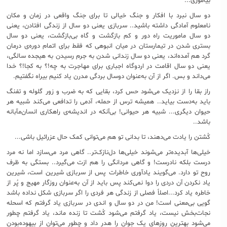
بیاموزی...
دو سال نبرد با افکار و جنگ خیالی تا برای جنگ واقعی در زمان و مکان
نامعلوم آمادگی داشته باشید.. سربازی یعنی دو سال از زندگی افتادن، یعنی
دو سال ماموریت راه دور و کم بازگشت و گاه بی‌بازگشت، یعنی دو سال
بستری شدن در تیمارستان در میان انبوهی که فقط برای اتمام دوره‌ی درمان
گرد هم آمده‌اند، یعنی دو سال زندانی شدن به جرم رسیدن به هیجده سالگی،
یعنی دو سال اقامت در اردوگاه اجباری برای مهاجرت به چه!؟ به کجا!؟ خدا
می‌داند و بس. اگر از آن به‌عنوان دوسال بردگی مدرن یاد کنیم بیراه نگفتیم.
راز بقا را از نزدیک می‌شود حس کرد، بقایی که به ضرب و زور گلوله و تفنگ
باید به‌دست بیاید.. همیشه ترس از حمله، آدمی را تدافعی می‌کند شبیه هر
حیوان دیگری... شبیه هر حیوانی! بی‌آنکه در اندیشه‌ی راهکاری انسان‌مآبانه
باشد..
کُشتن را یادت می‌دهند، تا بدانی تو هم می‌توانی کمک حال عزرائیل باشی...
خیلی‌ها آبدیده‌تر می‌شوند خیلی‌ها دل‌نازک‌تر.. گاهی مرد می‌سازد اما نه مرد
درست بلکه نادرست! و گاهی مردانگی را هم ازت می‌گیرد.. بستگی به ظرف
روح تو دارد. می‌گویند یادآوری خاطرات پس از سربازی شیرین است، شیرین
یاد نکردن آن دردی را دوا نمی‌کند پس باید از آن به‌عنوان روزگار مهیج و پُر از
خاطره یاد کرد...اصلاً فصلی از زندگی هر فردی را اگر سربازی شکل نداده باشد
گویی بی‌معنی است! من در دو سال و اندی در سربازی یاد گرفتم که اسحله
نجات‌بخش نیست، یاد گرفتم می‌شود کُشت تا زنده ماند، یاد گرفتم چطور
می‌شود بهترین روزهای یک جوان را هدر داد و چطور می‌توان از بیهوده‌بودن