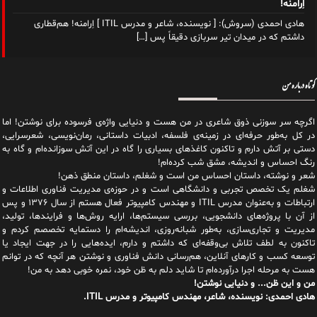
اِرامنه!
هادی احمدی (سروش): [ نویسنده، شاعر و مدرس ITIL ] اِرامنه! هم‌قطاری
داشتم که در میدان تیر سربازی دقیقاً پس
[…]
کوتاه درباره من
اگرچه سر سوزنی ذوق شاعری در من هست و دنیایی واژه‌‌ی فرسوده برای نوشتن! اما
در کل به‌طور حرفه‌ای در زمینه‌ی فلسفه، ادبیات داستانی، رمان‌نویسی، شعرسرایی،
دستی بر آتش دارم و تاکنون کاغذهای بسیاری را گاه در این آتش سوزانده‌ام و گاه به
رنگ احساس و اندیشه، مشق شب کرده‌ام!
شعر و نوشته، داستان احساس من است و شغلم، داستان منطق ذهن!
شغلم یک تخصص تجربی و دانشگاهی است و در حوزه‌ی مدیریت فناوری اطلاعات و
ارتباطات و به‌عنوان مدرس ITIL و مهندس کامپیوتر فعال هستم از سال ۱۳۷۶ و پس
از آن با پروژه‌های دانشجویی، بررسی سیستم‌ها، ارایه روش‌ها و فرایندها، تولید،
مدیریت و تجاری‌سازی، به‌طور شبانه‌روزی، اندیشه‌ام را دستمایه تخصصم کردم و
تاکنون به لطف تلاش بی‌وقفه‌ای که داشتم و دارم، اید‌ه‌هایی را در جهت ایجاد یا
توسعه کسب و کارهای آنلاین، هم‌رسانی دانش فناوری و نوشتن هر آنچه که در توانم
هست به مرحله اجرا درآورده‌ام تا شاید دلم به ظن خود، نمره خوبی دهد به من!
من و این ظن... و دنیایی نوشتن!
هادی احمدی: نویسنده، شاعر، مهندس کامپیوتر و مدرس ITIL.