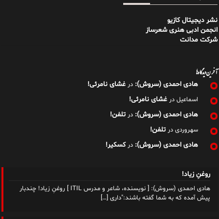
نشر دیجیتال کازیو
انجمن ادبی هنری شعرساز
شرکت مدانت
آخرین دیدگاه‌ها
هادی احمدی (سروش):
غشای نامرئی!
در
غشای نامرئی!
اسماعیل
در
هادی احمدی (سروش):
تلفن!
در
تلفن!
سهروردی
در
هادی احمدی (سروش):
کسکیر!
در
روغنِ زیاد!
هادی احمدی (سروش): [ نویسنده، شاعر و مدرس ITIL ] روغنِ زیاد! چندبار
پیش آمده که به شما گفته‌ باشند:"داری
[…]