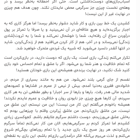
اسباب‌بازی‌های دوست‌داشتنی است. حتی اگر احمقانه به‌نظر برسد و در
وهله‌ی نخست چیزی جز سرگرمی محض عایدتان نکند. چون هدف هم چیزی
در نهایت غیر از این نیست!
کشیدن یک خط بین بازی و کار شاید دشوار به‌نظر برسد! اما هرگز کاری که به
اجبار برگزیده‌اید و هیچ علاقه‌‌ای در آن نمی‌بینید و یا صرفا با تمرکز بر پول
درآوردن سراغ آن رفته‌اید، شما را خوشحال نمی‌کند و شما را به ثروت(شادی
زندگی) نمی‌رساند و در آخر، هم از کار کردن می‌افتید هم از زندگی‌کردن. شاید
در انتها آنقدر دلسرد می‌شوید که شبیه یک مُرده‌ی متحرک خواهید شد.
تکرار می‌کنم زندگی، بازی است، یک بازی که دوست دارید، در بازی‌کردن است
که تمام خلاقیت و هنر شما رو می‌شود. اگر با عشق و تمام احساس خود بازی
کنید شک نکنید، در نهایت برنده‌ی همیشه‌ی این بازی خودتان هستید!
نفسم از جای گرمی بلند نمی‌شود. من هم به مانند بسیاری از مردم، در
خانواده‌ی فقیری به‌دنیا آمدم، بیش از نیمی از عمرم در فشارها و کمبودهای
شدید مالی هدر رفت. بارها و بارها از سر اجبار! و بطور مقطعی تن به هر کاری
سپردم، آن کارها هیچ چیزی جز نابودی روان و خلاقیت و عمرم عایدم نکردند!
همیشه باخودم می‌گفتم این کارِ من نیست! این من نیستم، این عشقِ من
نیست، من عاشق بازی‌کردنم. من عاشق پُرکردن وقتم با چیزهایی بودم که
به‌اش عشق می‌ورزیدم، دوست داشتم سرگرم علایقم باشم. کم‌وکسری زیادی
کشیدم اما تمرکز کردم بر سرگرمی‌هایم، الان من کار نمی‌کنم تماماً سرگرم
بازی‌کردنم، هر روز صبح یک بازی جدید را با تمام رویاهای بچگی‌ام شروع
می‌کنم و لذت می‌برم بی‌آنکه فکر درآمدزایی بازی‌ام باشم، این بازی به نقطه‌ای