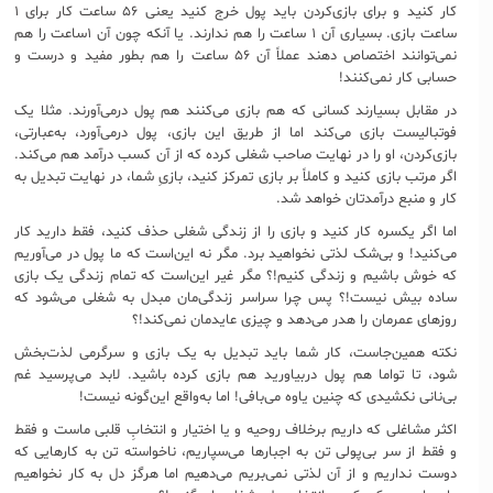
کار کنید و برای بازی‌‌کردن باید پول خرج کنید یعنی ۵۶ ساعت کار برای ۱
ساعت بازی. بسیاری آن ۱ ساعت را هم ندارند. یا آنکه چون آن ۱ساعت را هم
نمی‌توانند اختصاص دهند عملاً آن ۵۶ ساعت را هم بطور مفید و درست و
حسابی کار نمی‌کنند!
در مقابل بسیارند کسانی که هم بازی می‌کنند هم پول درمی‌آورند. مثلا یک
فوتبالیست بازی می‌کند اما از طریق این بازی، پول درمی‌آورد، به‌عبارتی،
بازی‌کردن، او را در نهایت صاحب شغلی کرده که از آن کسب درآمد هم می‌کند.
اگر مرتب بازی کنید و کاملاً بر بازی تمرکز کنید، بازیِ شما، در نهایت تبدیل به
کار و منبع درآمدتان خواهد شد.
اما اگر یکسره کار کنید و بازی را از زندگی شغلی حذف کنید، فقط دارید کار
می‌کنید! و بی‌شک لذتی نخواهید برد. مگر نه این‌است که ما پول در می‌آوریم
که خوش باشیم و زندگی کنیم!؟ مگر غیر این‌است که تمام زندگی یک بازی
ساده بیش نیست!؟ پس چرا سراسر زندگی‌مان مبدل به شغلی می‌شود که
روزهای عمرمان را هدر می‌دهد و چیزی عایدمان نمی‌کند!؟
نکته همین‌جاست، کار شما باید تبدیل به یک بازی و سرگرمی لذت‌بخش
شود، تا تواما هم پول دربیاورید هم بازی کرده باشید. لابد می‌پرسید غم
بی‌نانی نکشیدی که چنین یاوه می‌بافی! اما به‌واقع این‌گونه نیست!
اکثر مشاغلی که داریم برخلاف روحیه و یا اختیار و انتخابِ قلبی ماست و فقط
و فقط از سر بی‌پولی تن به اجبارها می‌سپاریم، ناخواسته تن به کارهایی که
دوست نداریم و از آن لذتی نمی‌بریم می‌دهیم اما هرگز دل به کار نخواهیم