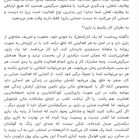
وظایف شغلی، وب‌گردی می‌کنید یا مشغول سرگرمیی ‌هستید که هیچ ارتباطی
به وظایف فعلی شما ندارد! این بدترین نوع فعالیت است زیرا نه درست و
حسابی کار می‌کنید نه درست حسابی بازی! فقط دارید وقت هدر می‌دهید.
به نظرتان کار بکنیم یا بازی!؟
ناگفته پیداست که یک کار(شغل)، به خودی خود، ماهیت و تعریف متفاوتی از
بازی دارد و در اصل به هر فعالیتی که خلق درآمد ‌کند یا در ازای‌اش به صورت
روزانه یا ماهانه دستمزدی عایدتان کند، آنرا کار می‌نامند. اما یک بازی،
فعالیتی‌است که ممکن است درآمدی از آن به‌دست نیاید و صرفاً هدفش
سرگرمی‌است. وجه مشترک کار و بازی انجام فعالیت فکری یا یدی است، هر
دو سبب صرف‌شدن زمان می‌شوند، هر دو می‌توانند انتخابی یا اجباری باشند و
هر دو می‌توانند شما را عمیقاً درگیر خود کنند. از آنجایی که فعالیت مبتنی بر
کار، منجر به خلق پول می‌شود کشش بیشتری در زندگی هر انسانی دارد
بخصوص آنکه اگر با کمبودهای مالی برای تامین وسایل آرامش زندگی هم
مواجه باشد در این صورت بازی‌کردن، کودکانه‌ترین و شاید احمقانه‌ترین
فعالیت هم باشد، یا اگر نباشد، اغلب در لابلای مشکلات مالی فراموش
می‌شود. اما فعالیت مبتنی بر بازی، بر سرگرم‌شدن تمرکز دارد تا چیزی دیگر...
اگر کمی دقت کنید کارها و مشاغلی وجود دارند که اساساً از پایه یک بازی‌
هستند اما آنقدر جدیت و رسمیت پیدا کرده که در نهایت به کاری برای
درآمدزایی مبدل شده‌اند، شکی نیست که صدای این زنگ به گوشتان
آشناست: شما یک هفته کار می‌کنید تا آخرهفته در استخر، تنی به آب بزنید یا
در سالن، زیر توپ فوتبال بزنید (بازی کنید!) این یعنی برای پول درآوردن باید