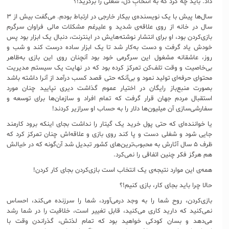
داد. باید چه کرد که به انتخابِ دل، شغلی را برگزید!؟
سال‌ها پیش با یک نویسنده‌ی بیکار خارجی در ارتباط بودم. می‌گفت بیش از ۳
سال در خانه از روی علاقه‌ی شدید و علیرغم مشکلات مالی فراوان سرگرم
بازی‌کردن بود، او برای انتشار نوشته‌هایش در اینترنت، دنبال یک ابزار بود پس
خودش یاد گرفت و دست به‌کار شد تا یک ابزار ساده درست کند و شب و
روز، عاشقانه مشغول این سرگرمی خود بود آنچنان روی این بازی‌ به‌ظاهر
بی‌خاصیت و وقت تلف‌کن تمرکز کرده بود که در نهایت یک سیستم مدیریت
محتوای حرفه‌ای تولید نمود و بی‌‌آنکه حتی قصد کسب درآمد از آنرا داشته باشد
بصورت منبع‌باز رایگان در اختیار عموم گذاشت دیری نپایید چنان مورد
استقبال مردم جهان قرار گرفت که تمام افراد و سازما‌ن‌ها برای توسعه و
سفارشی‌سازی آن میلیون‌ها دلار را به حساب او سرازیر کردند!
یا خواننده‌ای که حتی پول خرید یک گیتار را نداشت بجای اینکه برود کارمند
جایی شود و شغلی دست و پا کند روی بازی و علاقه‌اش چنان تمرکز کرد که
ظرف ۵ سال آثارش به محبو‌ب‌ترین‌های کشور تبدیل شد آن‌گونه که در خیالش
هم هرگز فکر چنین اتفاقی را نمی‌کرد.
همه‌ی این موارد نتیجه‌ی یک انتخاب است بازی‌کردن بجای کار کردن!
حالا چرا باید بجای کار، بازی کنیم!؟
بازی‌کردن، روح شما را به وجد درمی‌آورد، شما را سرزنده می‌کند، احساس
نمی‌کنید که دارید کاری می‌کنید، قابل تغییر است، خلاقیت را در شما رشد
می‌دهد و بسان کودکی خواهید بود که تمام لذتش، گذراندن وقت با