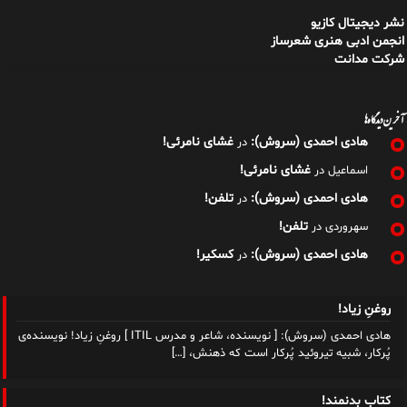
نشر دیجیتال کازیو
انجمن ادبی هنری شعرساز
شرکت مدانت
آخرین دیدگاه‌ها
هادی احمدی (سروش):
غشای نامرئی!
در
غشای نامرئی!
اسماعیل
در
هادی احمدی (سروش):
تلفن!
در
تلفن!
سهروردی
در
هادی احمدی (سروش):
کسکیر!
در
روغنِ زیاد!
هادی احمدی (سروش): [ نویسنده، شاعر و مدرس ITIL ] روغنِ زیاد! نویسنده‌ی
پُرکار، شبیه تیروئید پُرکار است که ذهنش،
[…]
کتابِ بدنمند!