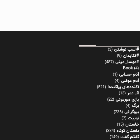
#اسب نوشتن
(3)
#کتابدان
(9)
#مهسا_امینی
(487)
Book
(4)
آدم حسابی
(1)
آدم عوضی
(4)
آکنده‌های پراکنده!
(521)
اثر عمر
(13)
بازی هورمونی
(22)
برگ
(4)
بیوگرافی
(236)
توییت
(7)
خاستان
(15)
داستان کوتاه
(334)
گفتم گفت
(149)