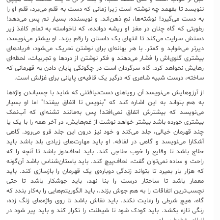
ننویسد تا بفهمد چه نوشته است زیرا زمانی که دست به قلم می‌برد، قلم او را
به دست می‌گیرد! نوشته‌ها، نمِ ذهن‌اند. و نویسنده، بسیار نم پس می‌دهد!
رطوبتی که گاه چنان در مغز او ریشه دوانده، که ناخواسته به تمام کاغذ زیر
دستش سرایت می‌کند تا انتهای یک داستان را رقم بزند. او بیشتر می‌نویسد،
دیرتر می‌خوابد و کمتر. با هر بهانه‌ای برای نوشتن تحریک می‌شود، فریادهای
بیشتری گلوی‌اش را فشار می‌دهند و فکر نوشتن از دردها و تجربیات، لحظه‌ای
رهایش نخواهد کرد. گاه سرگردان است در چگونگی پایان دادن به قهرمانی که
ساخته، درست شبیه شاعری که درگیر یک قافیه‌ی پایانی برای غزلش است.
از آرزوهایش می‌نویسد آن رویاهای دست‌نیافتنی که شاید با چسباندن واژه‌ها
به هم بتواند به این اشاره کند که "بنویس تا اتفاق بیفتد!" اما او بسیار
می‌نویسد که بیشترش اتفاق نمی‌افتد! پس به‌مانند تشنه‌ای که آب‌نمک
بیشتری خورده باشد بیشتر خواهد نوشت از غم‌هایش، در آخر همه را با یک یا
چند قهرمان خیالی، جلد می‌کند و خود نیز درون این جلد فرو می‌رود. گاهی
آشکارا می‌نویسد و گاهی در لفافه. او باید مهارت‌های زیادی بلد باشد باید
حلاج باشد تا وقایع را خوب حلاجی کند. باید لحاف‌دوز باشد تا آنچه را که
راحت و ساده نمی‌توان گفت، لحاف‌پیچ کند. باید باستان‌شناس باشد آن‌گونه
که هزار بار بمیرد تا بتواند زندگی دوباره‌ی یک قهرمان را بازسازی کند. باید
معمار باشد تا ساختار درست را بنا نهد، باید جوشکار باشد تا حتی
نچسب‌ترین اتفاقات را به هم جوش بزند.، باید الگوریتم‌هایی را به‌کار بندد که
گاه، هیچ شرطی را رعایت نکند. باید نقاش باشد تا روی واژه‌های زنگ زده،
رنگی تازه بکشد. باید کودک شود تا شیطنت را تکرار کند و باید پیر شود در