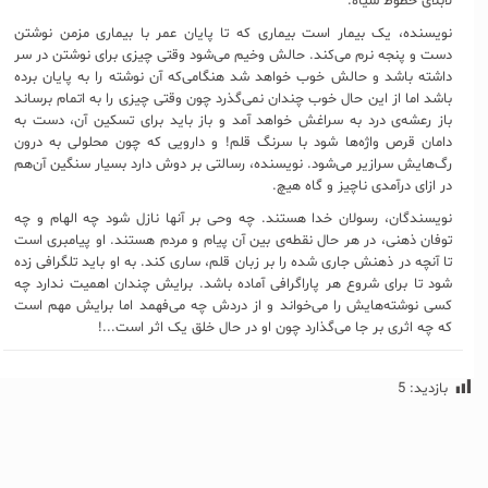
لابلای خطوط سیاه.
نویسنده، یک بیمار است بیماری که تا پایان عمر با بیماری مزمن نوشتن
دست و پنجه نرم‌ می‌کند. حالش وخیم می‌شود وقتی چیزی برای نوشتن در سر
داشته باشد و حالش خوب خواهد شد هنگامی‌که آن نوشته را به پایان برده
باشد اما از این حال خوب چندان نمی‌گذرد چون وقتی چیزی را به اتمام برساند
باز رعشه‌ی درد به سراغش خواهد آمد و باز باید برای تسکین آن، دست به
دامان قرص واژ‌ه‌ها شود با سرنگ قلم! و دارویی که چون محلولی به درون
رگ‌هایش سرازیر می‌شود. نویسنده، رسالتی بر دوش دارد بسیار سنگین آن‌هم
در ازای درآمدی ناچیز و گاه هیچ.
نویسندگان، رسولان خدا هستند. چه وحی بر آنها نازل شود چه الهام و چه
توفان ذهنی، در هر حال نقطه‌ی بین آن پیام و مردم هستند. او پیامبری است
تا آنچه در ذهنش جاری شده را بر زبان قلم، ساری کند. به او باید تلگرافی زده
شود تا برای شروع هر پاراگرافی آماده باشد. برایش چندان اهمیت ندارد چه
کسی نوشته‌هایش را می‌خواند و از دردش چه می‌فهمد اما برایش مهم است
که چه اثری بر جا می‌گذارد چون او در حال خلق یک اثر است...!
بازدید:
5