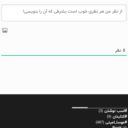
0
نظر
#اسب نوشتن
(3)
#کتابدان
(9)
#مهسا_امینی
(487)