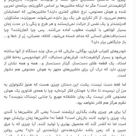
گرانقیمت‌تر است؟ مگر نه اینکه ماشین‌ها بر اساس الگوریتم، برنامه‌ی تمرین
شده و هوش مصنوعی، نرخ خطای کمتری دارند؟ ماشین‌هایی که اعصابشان
به‌هم نمی‌ریزد. از کار تکراری طی یک روز دلزده نمی‌شوند، صبورترند، مشتاق‌تر،
قدرتمندتر و یک نفس از حرکت نمی‌ایستند و هر طرح و رنگی را در مدت زمان
بسیار کوتاهی با کیفیت مطلوب آماده می‌کنند. پس چرا کم‌ارزشند؟ چرا
دست‌بافت‌های انسانی که مدام خسته می‌شود، کلافه، عصبانی، پُر از خطا و...
باز جایگاهی برتر دارد؟
خودروهای کمیاب فراری، بوگاتی، مازراتی که در سال چند دستگاه از آنها ساخته
می‌شود و بسیار گرانقیمت‌‌اند، فرش‌های دستباف، آثار خوشنویسی به‌خط فلان
استاد، یک قطعه طلای دست‌ساز، گیتار دست‌ساز و.. همه و همه نشان از
چیزی دارد که درک آن برای ماشین‌های مجهز به هوش مصنوعی هم دشوار
است.
اما فقط دست نیست، پشت این دستان چیزی هست که هنوز تکنولوژی به
مرز آن نرسیده، تا حالا با خودتان فکر کرده‌اید چرا با همه‌ی فناوری یک هوش
مصنوعی قادر نیست یک رمان عاشقانه مهیج یا جنایی ترسناک بنویسد؟ به
نظرم هرگز هم قادر نخواهد بود.
آیا برای هر چیزی وقت بگذاری ارزشمند است؟ یعنی اگر ماشین‌ها با کُندی
یک چیزی را تولید کنند باارزش است؟ قطعاً نه! ماشین‌ها زمان برایشان مهم
است اما نه آنقدر کُند که محصول بهتری را تولید کنند. آیا چیزی که با عرق
جبین و کد یمن باشد نشان‌دهنده‌ی ارزشمندی آن دارد؟ یعنی روغن