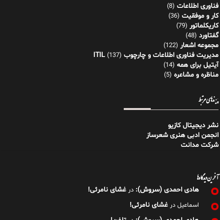
فناوری اطلاعات
(8)
کار و موفقیت
(36)
کاریکلماتور
(79)
گفتاورد
(48)
مجموعه اشعار
(122)
مدیریت فناوری اطلاعات و چارچوب ITIL
(137)
آیتیل برای همه
(14)
مناظره و مشاعره
(5)
پیوندهای مرتبط
نشر دیجیتال کازیو
انجمن ادبی هنری شعرساز
شرکت مدانت
آخرین دیدگاه‌ها
هادی احمدی (سروش):
غشای نامرئی!
در
غشای نامرئی!
اسماعیل
در