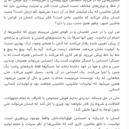
ماشین‌هایی که در می‌آید احساس عرق پیشانی را نمی‌رساند!؟ چرا فرشی که پُر
از خطا و برش‌های مختلف دست انسان است قدر و منزلت بیشتری دارد اما
فرش ماشینی که یک میلیمتر خطا در آن دیده نمی‌شود کم ارزش است؟ دست
انسان چکار می‌کند که ماشین عاجز است؟ فکر بی‌تاب انسان در قیاس با
ماشین صبور، چطور هنوز دست برتر را دارد؟
من این را در حس اطمینان و در قوه‌ی تخیل می‌بینم چیزی که ماشین‌ها از
انجام آن عاجزند. چون آنها صرفاً بنا به سنسورهای امنیتی و حساس و برنامه‌ی
از پیش تعیین شده رفتار می‌کنند اما آدمی با همه‌ی وجود، درک بهتری نسبت
به کیفیت نشان می‌دهد، محکم‌تر درست می‌کند. گره به گره، پیچ به پیچ و
خط به خط پیش می‌رود او هر کاری که می‌کند با احساس همراه است نه با
حسگر! احساس با حسگر متفاوت است یک احساس می‌تواند همزمان چندین
حس و حال و هوا در خود داشته باشد اما حسگرها فقط شرط‌های پشت یک
حس را اجرا می‌کنند. یک احساس در آن واحد، بسیار تغییر می‌کند. حتی
خط‌هایی که یک نویسنده می‌نویسد مدام با حس و حال او عجین می‌شود.
همین می‌شود که تولیدات ماشینی، ماشینی خواهند بود و تولیدات انسانی،
انسانی.
حتی در حل مسئله، تردیدی ندارم هوش مصنوعی با اشراف به تمام مجهولات،
اتفاقات و شروط باز قادر نخواهد بود چیزی را حل کند که انسان می‌تواند حتی
بدون توجه به اینها حلش کند!
انسان با اندیشه و احساس فوق‌العاده‌اش واقعاً موجود بی‌نظیری است.
توانست با خلق ماشین، کاری کند که ماشین‌ها از نظر سرعت و حجم تولید