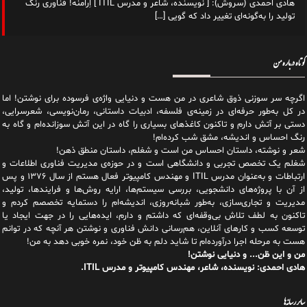
هادی احمدی (سروش): [ نویسنده، شاعر و مدرس ITIL ] اِرامنه! فناوری رنگ
تولید را به‌گونه‌ای تغییر داد که گویی
[…]
کوتاه درباره من
اگرچه سر سوزنی ذوق شاعری در من هست و دنیایی واژه‌‌ی فرسوده برای نوشتن! اما
در کل به‌طور حرفه‌ای در زمینه‌ی فلسفه، ادبیات داستانی، رمان‌نویسی، شعرسرایی،
دستی بر آتش دارم و تاکنون کاغذهای بسیاری را گاه در این آتش سوزانده‌ام و گاه به
رنگ احساس و اندیشه، مشق شب کرده‌ام!
شعر و نوشته، داستان احساس من است و شغلم، داستان منطق ذهن!
شغلم یک تخصص تجربی و دانشگاهی است و در حوزه‌ی مدیریت فناوری اطلاعات و
ارتباطات و به‌عنوان مدرس ITIL و مهندس کامپیوتر فعال هستم از سال ۱۳۷۶ و پس
از آن با پروژه‌های دانشجویی، بررسی سیستم‌ها، ارایه روش‌ها و فرایندها، تولید،
مدیریت و تجاری‌سازی، به‌طور شبانه‌روزی، اندیشه‌ام را دستمایه تخصصم کردم و
تاکنون به لطف تلاش بی‌وقفه‌ای که داشتم و دارم، اید‌ه‌هایی را در جهت ایجاد یا
توسعه کسب و کارهای آنلاین، هم‌رسانی دانش فناوری و نوشتن هر آنچه که در توانم
هست به مرحله اجرا درآورده‌ام تا شاید دلم به ظن خود، نمره خوبی دهد به من!
من و این ظن... و دنیایی نوشتن!
هادی احمدی: نویسنده، شاعر، مهندس کامپیوتر و مدرس ITIL.
سایر رسانه‌ها