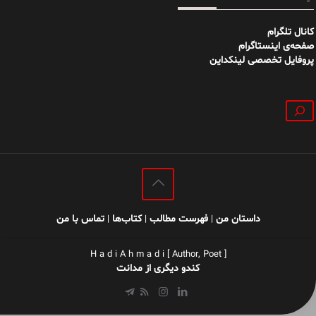
کانال تلگرام
صفحه‌ی اینستاگرام
پروفایل تخصصی لینکداین
جستجو
داستان من
فهرست مطالب
کتاب‌ها
تماس با من
|
|
|
H a d i A h m a d i [ Author, Poet ]
کندو دیگری از مدانت