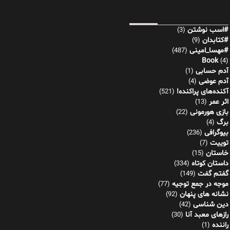
#اسب نوشتن
(3)
#کتابدان
(9)
#مهسا_امینی
(487)
Book
(4)
آدم حسابی
(1)
آدم عوضی
(4)
آکنده‌های پراکنده!
(521)
اثر عمر
(13)
بازی هورمونی
(22)
برگ
(4)
بیوگرافی
(236)
توییت
(7)
خاستان
(15)
داستان کوتاه
(334)
گفتم گفت
(149)
موجه در جمع توجیه
(77)
نشانه های پنهان
(92)
دین شناسی
(42)
رازهای معبد آنا
(30)
راننده
(1)