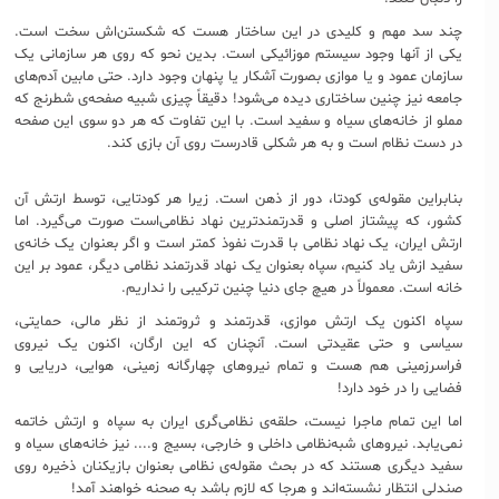
چند سد مهم و کلیدی در این ساختار هست که شکستن‌اش سخت است.
یکی از آنها وجود سیستم موزائیکی است. بدین نحو که روی هر سازمانی یک
سازمان عمود و یا موازی بصورت آشکار یا پنهان وجود دارد. حتی مابین آدم‌های
جامعه نیز چنین ساختاری دیده می‌شود! دقیقاً چیزی شبیه صفحه‌ی شطرنج که
مملو از خانه‌های سیاه و سفید است. با این تفاوت که هر دو سوی این صفحه
در دست نظام است و به هر شکلی قادرست روی آن بازی کند.
بنابراین مقوله‌ی کودتا، دور از ذهن است. زیرا هر کودتایی، توسط ارتش آن
کشور، که پیشتاز اصلی و قدرتمندترین نهاد نظامی‌است صورت می‌گیرد. اما
ارتش ایران، یک نهاد نظامی با قدرت نفوذ کمتر است و اگر بعنوان یک خانه‌ی
سفید ازش یاد کنیم، سپاه بعنوان یک نهاد قدرتمند نظامی دیگر، عمود بر این
خانه است. معمولاً در هیچ جای دنیا چنین ترکیبی را نداریم.
سپاه اکنون یک ارتش موازی، قدرتمند و ثروتمند از نظر مالی، حمایتی،
سیاسی و حتی عقیدتی است. آنچنان که این ارگان، اکنون یک نیروی
فراسرزمینی هم هست و تمام نیروهای چهارگانه زمینی، هوایی، دریایی و
فضایی را در خود دارد!
اما این تمام ماجرا نیست، حلقه‌ی نظامی‌گری ایران به سپاه و ارتش خاتمه
نمی‌یابد. نیروهای شبه‌نظامی داخلی و خارجی، بسیج و.... نیز خانه‌های سیاه و
سفید دیگری هستند که در بحث مقوله‌ی نظامی بعنوان بازیکنان ذخیره روی
صندلی انتظار نشسته‌اند و هرجا که لازم باشد به صحنه خواهند آمد!