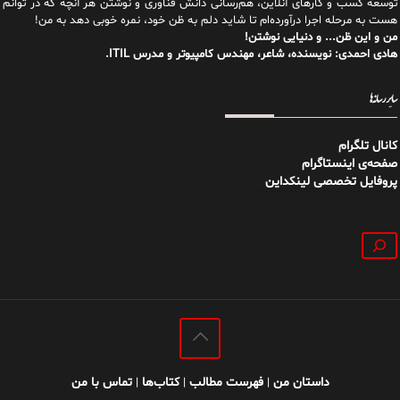
توسعه کسب و کارهای آنلاین، هم‌رسانی دانش فناوری و نوشتن هر آنچه که در توانم
هست به مرحله اجرا درآورده‌ام تا شاید دلم به ظن خود، نمره خوبی دهد به من!
من و این ظن... و دنیایی نوشتن!
هادی احمدی: نویسنده، شاعر، مهندس کامپیوتر و مدرس ITIL.
سایر رسانه‌ها
کانال تلگرام
صفحه‌ی اینستاگرام
پروفایل تخصصی لینکداین
جستجو
داستان من
فهرست مطالب
کتاب‌ها
تماس با من
|
|
|