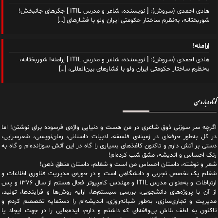
هادی احمدی (سروش): [ نویسنده، شاعر و مدرس ITIL ] جگرهای جانبخش!
شوربختانه، به‌نظرم ساختار حکومتی ایران ولو با فشارهای
[…]
اِرامنه!
هادی احمدی (سروش): [ نویسنده، شاعر و مدرس ITIL ] اِرامنه! شوربختانه،
به‌نظرم ساختار حکومتی ایران ولو با فشارهای بین‌المللی،
[…]
کوتاه درباره من
اگرچه سر سوزنی ذوق شاعری در من هست و دنیایی واژه‌‌ی فرسوده برای نوشتن! اما
در کل به‌طور حرفه‌ای در زمینه‌ی فلسفه، ادبیات داستانی، رمان‌نویسی، شعرسرایی،
دستی بر آتش دارم و تاکنون کاغذهای بسیاری را گاه در این آتش سوزانده‌ام و گاه به
رنگ احساس و اندیشه، مشق شب کرده‌ام!
شعر و نوشته، داستان احساس من است و شغلم، داستان منطق ذهن!
شغلم یک تخصص تجربی و دانشگاهی است و در حوزه‌ی مدیریت فناوری اطلاعات و
ارتباطات و به‌عنوان مدرس ITIL و مهندس کامپیوتر فعال هستم از سال ۱۳۷۶ و پس
از آن با پروژه‌های دانشجویی، بررسی سیستم‌ها، ارایه روش‌ها و فرایندها، تولید،
مدیریت و تجاری‌سازی، به‌طور شبانه‌روزی، اندیشه‌ام را دستمایه تخصصم کردم و
تاکنون به لطف تلاش بی‌وقفه‌ای که داشتم و دارم، اید‌ه‌هایی را در جهت ایجاد یا