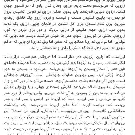
آرزویی که می‌نوشتم دست یابم. آرزوی وصال فلان یاری که در آنسوی جهان
است. آرزوی دنیایی قدرتمند ولی بدون جنگ، آرزوی در آغوش کشیدن پرواز
قو بدون به پایین کشیدن هست و نیست و‌ آبرو. آرزوی یک قاشق رابطه‌ی
شیرین برای تمام نشدن، برای حل نشدن در فنجان چایی. آرزوی یک لذت
بدون درد. آرزوی حجم عظیمی از دارایی نزدیک و دور برای نبردن به گور.
آرزوهای لعنتی در کورسوی انتهای عمر جا خوش می‌کنند درست همانجایی که
توانایی، اما تو نایی نداری! همانجایی که دمغی اما رمق نداری! آن‌جایی که حاکم
شهری اما اسیر دهر. آنجا که دلش را داری و اما دماغش را نه.
این‌است که اولین آرزویم، عمر دراز است. اما هرچقدر هم عمرت دراز باشد
انگار مسافت رسیدن به آرزوها هم کِش می‌آید لامصب. اصلاً همیشه فاصله‌ی
طول عمر را انتظار رسیدن به آرزوها، پُر می‌کند. نمی‌شود با رسیدن به خودِ
آرزوها پُرش کرد. پس بهترین عبارت، جاودانگی است. آرزوی‌ام جاودانگی
است. چون اگر جاودانه باشم، مطمئنم آرزوها خسته می‌شوند از دیر آمدن و از
نرسیدن. به پیری‌ات قد نمی‌دهد. آخرش وسط‌های جوانی و یا چِل‌چِلی اتفاقی
می‌افتد و لبخندزنان از رسیدن به آن لذت می‌بری. وقتی بیشتر از نوح عمر
کنی، تو می‌مانی و صبر ایوب. حتماً که آرزوها در قیاس با صبر ابد و عمر
بی‌عدد کم خواهند آورند. اصلاً دفتر آرزوها نمی‌خواهد؛ یک یادداشت
بندانگشتی کافیست. روی‌اش می‌نویسم، "جاودانگی، آرزوی من است!" این
تنهاترین آرزوی من است. اگر این باشد به تمام آرزوهای دیگر خواهم رسید.
بی‌نهایت سال، کودکی می‌کنم، بی‌نهایت سال، جوانم. بی‌نهایت سال. بی‌نهایت
حال. به این دست پیدا بکنم دیگر مهم نیست، آرزوها هر چقدر دوست دارند