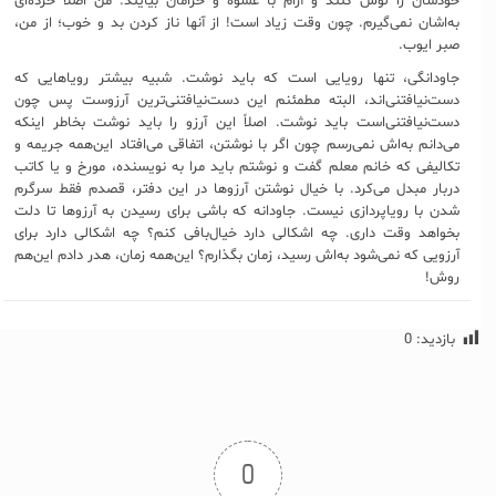
خودشان را لوس کنند و آرام با عشوه و خرامان بیایند. من اصلاً خُرده‌ای
به‌اشان نمی‌گیرم. چون وقت زیاد است! از آنها ناز کردن بد و خوب؛ از من،
صبر ایوب.
جاودانگی، تنها رویایی است که باید نوشت. شبیه بیشتر رویاهایی که
دست‌‌نیافتنی‌اند، البته مطمئنم این دست‌نیافتنی‌ترین آرزوست پس چون
دست‌نیافتنی‌است باید نوشت. اصلاً این آرزو را باید نوشت بخاطر اینکه
می‌دانم به‌اش نمی‌رسم چون اگر با نوشتن، اتفاقی می‌افتاد این‌همه جریمه‌ و
تکالیفی که خانم معلم گفت و نوشتم باید مرا به نویسنده، مورخ و یا کاتب
دربار مبدل می‌کرد. با خیال نوشتن آرزوها در این دفتر، قصدم فقط سرگرم
شدن با رویاپردازی نیست. جاودانه که باشی برای رسیدن به آرزوها تا دلت
بخواهد وقت داری. چه اشکالی دارد خیال‌بافی کنم؟ چه اشکالی دارد برای
آرزویی که نمی‌شود به‌اش رسید، زمان بگذارم؟ این‌همه زمان، هدر دادم این‌هم
روش!
بازدید:
0
0