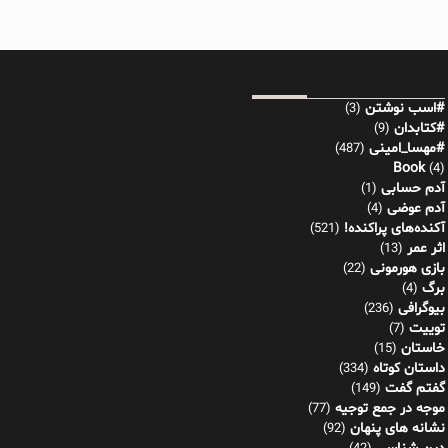
#اسب نوشتن
(3)
#کتابدان
(9)
#مهسا_امینی
(487)
Book
(4)
آدم حسابی
(1)
آدم عوضی
(4)
آکنده‌های پراکنده!
(521)
اثر عمر
(13)
بازی هورمونی
(22)
برگ
(4)
بیوگرافی
(236)
توییت
(7)
خاستان
(15)
داستان کوتاه
(334)
گفتم گفت
(149)
موجه در جمع توجیه
(77)
نشانه های پنهان
(92)