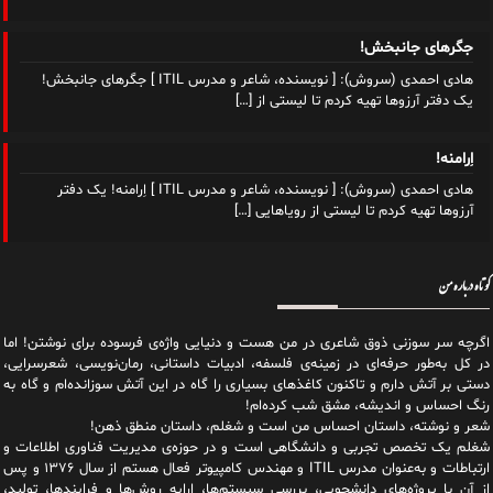
جگرهای جانبخش!
هادی احمدی (سروش): [ نویسنده، شاعر و مدرس ITIL ] جگرهای جانبخش!
یک دفتر آرزوها تهیه کردم تا لیستی از
[…]
اِرامنه!
هادی احمدی (سروش): [ نویسنده، شاعر و مدرس ITIL ] اِرامنه! یک دفتر
آرزوها تهیه کردم تا لیستی از رویاهایی
[…]
کوتاه درباره من
اگرچه سر سوزنی ذوق شاعری در من هست و دنیایی واژه‌‌ی فرسوده برای نوشتن! اما
در کل به‌طور حرفه‌ای در زمینه‌ی فلسفه، ادبیات داستانی، رمان‌نویسی، شعرسرایی،
دستی بر آتش دارم و تاکنون کاغذهای بسیاری را گاه در این آتش سوزانده‌ام و گاه به
رنگ احساس و اندیشه، مشق شب کرده‌ام!
شعر و نوشته، داستان احساس من است و شغلم، داستان منطق ذهن!
شغلم یک تخصص تجربی و دانشگاهی است و در حوزه‌ی مدیریت فناوری اطلاعات و
ارتباطات و به‌عنوان مدرس ITIL و مهندس کامپیوتر فعال هستم از سال ۱۳۷۶ و پس
از آن با پروژه‌های دانشجویی، بررسی سیستم‌ها، ارایه روش‌ها و فرایندها، تولید،