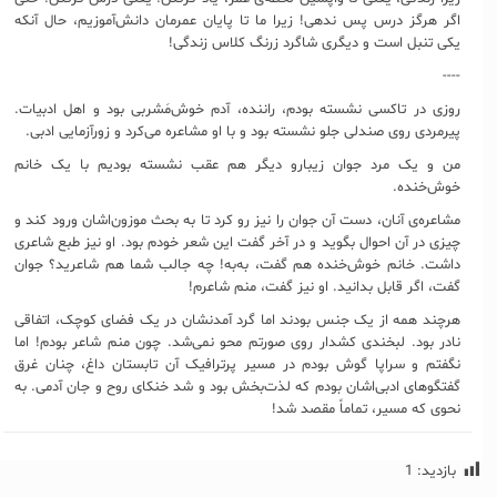
اگر هرگز درس پس ندهی! زیرا ما تا پایان عمرمان دانش‌آموزیم، حال آنکه
یکی تنبل است و دیگری شاگرد زرنگ کلاس زندگی!
----
روزی در تاکسی نشسته بودم، راننده، آدم خوش‌مَشربی بود و اهل ادبیات.
پیرمردی روی صندلی جلو نشسته بود و با او مشاعره می‌کرد و زورآزمایی ادبی.
من و یک مرد جوان زیبارو دیگر هم عقب نشسته بودیم با یک خانم
خوش‌خنده.
مشاعره‌ی آنان، دست آن جوان را نیز رو کرد تا به بحث موزون‌اشان ورود کند و
چیزی در آن احوال بگوید و در آخر گفت این شعر خودم بود. او نیز طبع شاعری
داشت. خانم خوش‌خنده هم گفت، به‌به! چه جالب شما هم شاعرید؟ جوان
گفت، اگر قابل بدانید. او نیز گفت، منم شاعرم!
هرچند همه از یک جنس بودند اما گرد آمدنشان در یک فضای کوچک، اتفاقی
نادر بود. لبخندی کشدار روی صورتم محو نمی‌شد. چون منم شاعر بودم! اما
نگفتم و سراپا گوش بودم در مسیر پرترافیک آن تابستان داغ، چنان غرق
گفتگوهای ادبی‌اشان بودم که لذت‌بخش بود و شد خنکای روح و جان آدمی. به
نحوی که مسیر، تماماً مقصد شد!
بازدید:
1