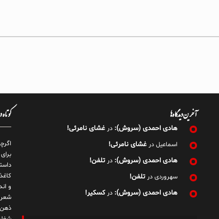
آخرین دیدگاه‌ها
کوتاه 
هادی احمدی (سروش):
غشای نامرئی!
در
اگرچ
غشای نامرئی!
اسماعیل
در
برای
هادی احمدی (سروش):
تلفن!
در
داست
کاغذ
تلفن!
سهروردی
در
و ان
هادی احمدی (سروش):
کسکیر!
در
شعر 
ذهن!