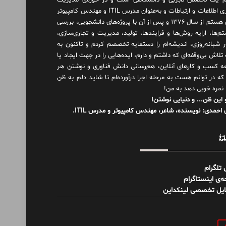
 یک تخصص تجربی و دانشگاهی است و در حوزه‌ی مدیریت
فناوری اطلاعات و ارتباطات و به‌عنوان مدرس ITIL و مهندس کامپیوتر
فعال هستم از سال ۱۳۷۶ و پس از آن با پروژه‌های دانشجویی، بررسی
م‌ها، ارایه روش‌ها و فرایندها، تولید، مدیریت و تجاری‌سازی،
ور شبانه‌روزی، اندیشه‌ام را دستمایه تخصصم کردم و تاکنون به
لاش بی‌وقفه‌ای که داشتم و دارم، اید‌ه‌هایی را در جهت ایجاد یا
ه کسب و کارهای آنلاین، هم‌رسانی دانش فناوری و نوشتن هر
 که در توانم هست به مرحله اجرا درآورده‌ام تا شاید دلم به ظن
 نمره خوبی دهد به من!
 این ظن... و دنیایی نوشتن!
احمدی: نویسنده، شاعر، مهندس کامپیوتر و مدرس ITIL.
نه‌ها
ل تلگرام
‌ی اینستاگرام
ایل تخصصی لینکداین
و