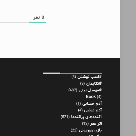
0
نظر
#اسب نوشتن
(3)
#کتابدان
(9)
#مهسا_امینی
(487)
Book
(4)
آدم حسابی
(1)
آدم عوضی
(4)
آکنده‌های پراکنده!
(521)
اثر عمر
(13)
بازی هورمونی
(22)