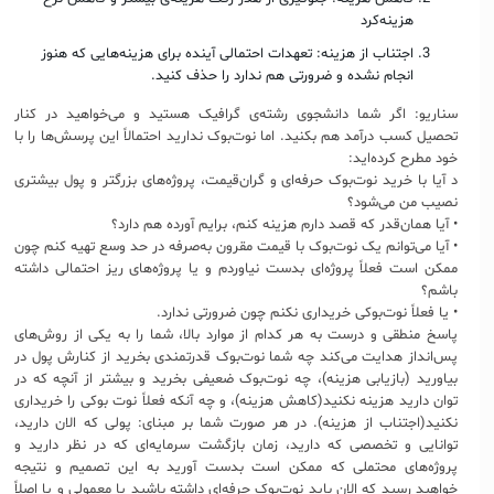
هزینه‌کرد
اجتناب از هزینه: تعهدات احتمالی آینده برای هزینه‌هایی که هنوز
انجام نشده و ضرورتی هم ندارد را حذف کنید.
سناریو: اگر شما دانشجوی رشته‌ی گرافیک هستید و می‌خواهید در کنار
تحصیل کسب درآمد هم بکنید. اما نوت‌بوک ندارید احتمالاً این پرسش‌ها را با
خود مطرح کرده‌اید:
د آیا با خرید نوت‌بوک حرفه‌ای و گران‌قیمت، پروژه‌های بزرگتر و پول بیشتری
نصیب من می‌شود؟
• آیا هما‌ن‌قدر که قصد دارم هزینه ‌کنم، برایم آورده‌ هم دارد؟
• آیا می‌توانم یک نوت‌بوک با قیمت مقرون به‌صرفه در حد وسع تهیه کنم چون
ممکن است فعلاً پروژه‌‌ای بدست نیاوردم و یا پروژه‌های ریز احتمالی داشته
باشم؟
• یا فعلاً نوت‌بوکی خریداری نکنم چون ضرورتی ندارد.
پاسخ منطقی و درست به هر کدام از موارد بالا، شما را به یکی از روش‌های
پس‌انداز هدایت می‌کند چه شما نوت‌بوک قدرتمندی بخرید از کنارش پول در
بیاورید (بازیابی هزینه)، چه نوت‌بوک ضعیفی بخرید و بیشتر از آنچه که در
توان دارید هزینه نکنید(کاهش هزینه)، و چه آنکه فعلاً نوت بوکی را خریداری
نکنید(اجتناب از هزینه). در هر صورت شما بر مبنای: پولی که الان دارید،
توانایی و تخصصی که دارید، زمان بازگشت سرمایه‌ای که در نظر دارید و
پروژه‌های محتملی که ممکن است بدست آورید به این تصمیم و نتیجه
خواهید رسید که الان باید نوت‌بوک حرفه‌ای داشته باشید یا معمولی و یا اصلاً