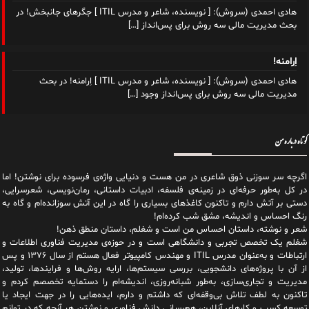
هادی احمدی (سروش): [ نویسنده، شاعر و مدرس ITIL ] جگرهای جانبخش! در
بحث مدیریت مالی سه روش برای پس‌انداز
[…]
اِرامنه!
هادی احمدی (سروش): [ نویسنده، شاعر و مدرس ITIL ] اِرامنه! در بحث
مدیریت مالی سه روش برای پس‌انداز وجود
[…]
کوتاه درباره من
اگرچه سر سوزنی ذوق شاعری در من هست و دنیایی واژه‌‌ی فرسوده برای نوشتن! اما
در کل به‌طور حرفه‌ای در زمینه‌ی فلسفه، ادبیات داستانی، رمان‌نویسی، شعرسرایی،
دستی بر آتش دارم و تاکنون کاغذهای بسیاری را گاه در این آتش سوزانده‌ام و گاه به
رنگ احساس و اندیشه، مشق شب کرده‌ام!
شعر و نوشته، داستان احساس من است و شغلم، داستان منطق ذهن!
شغلم یک تخصص تجربی و دانشگاهی است و در حوزه‌ی مدیریت فناوری اطلاعات و
ارتباطات و به‌عنوان مدرس ITIL و مهندس کامپیوتر فعال هستم از سال ۱۳۷۶ و پس
از آن با پروژه‌های دانشجویی، بررسی سیستم‌ها، ارایه روش‌ها و فرایندها، تولید،
مدیریت و تجاری‌سازی، به‌طور شبانه‌روزی، اندیشه‌ام را دستمایه تخصصم کردم و
تاکنون به لطف تلاش بی‌وقفه‌ای که داشتم و دارم، اید‌ه‌هایی را در جهت ایجاد یا
توسعه کسب و کارهای آنلاین، هم‌رسانی دانش فناوری و نوشتن هر آنچه که در توانم