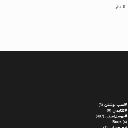
0
نظر
#اسب نوشتن
(3)
#کتابدان
(9)
#مهسا_امینی
(487)
Book
(4)
آدم حسابی