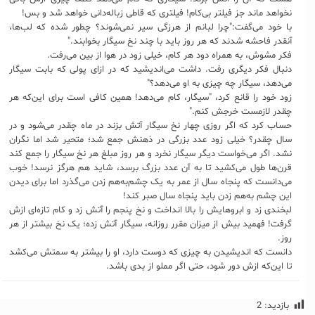
نخواهد ماند جز فیلتر بی‌کام! فیلتری که قاطی زباله‌دانی خواهد شد و بس!
با خود می‌گفت:"چرا لبانم از هرزگی سیر نمی‌شوند؟ چطور شده که لب‌ها،
آنقدر فاحشه‌ شدند که هر روز باید با چند نخ سیگار بخوابند."
فکر مشوش، به همراه دود هر کام، خیلی زود در هوا از بین می‌رفت.
دنبال فکر دیگری رفت. داشت می‌اندیشید که در ازای پولی که بابت سیگار
می‌دهد، سیگار چه چیزی به او می‌دهد؟"
زود خود را قانع کرد، "سیگار، کام می‌دهد! همین کافی است برای این‌که هر
چقدر لازمست خرجش کنم."
حساب کرد که اگر روزی چهار نخ سیگار آتش بزند در ماه چقدر می‌شود و در
سال چقدر؟ خیلی زود عدد بزرگی در ذهنش جمع شد؛ متحیر شد اما نگران
نشد. اگر می‌خواست دیگر سیگار نخرد و هر روز مبلغ هر نخ سیگار را جمع کند
قرن‌ها طول می‌کشید تا به آن عدد بزرگ برسد، شاید هم هرگز نرسد! خوب
می‌دانست که پنجاه سال از عمر به یک چشم‌به‌هم زدن می‌گذرد اما برای دیدن
این چشم به‌هم زدن باید پنجاه سال صبر کند!
لبخندی زد و ابروهایش را بالا انداخت و نخ پنجم را آتش زد و کام تازه‌ای ازش
گرفت! فهمید بیش از میزان مقرر روزانه، سیگار آتش زده؛ یک نخ بیشتر از هر
روز.
دانست که اندیشیدن به چیزی که دوست دارد، او را بیشتر به سمتش می‌کشد
تا این‌که ازش دور شود، حتی اگر مملو از بدی باشد.
بازدید:
2