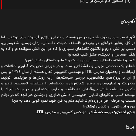
زد و مشغول کام گرفتن از آن
[…]
کوتاه درباره من
اگرچه سر سوزنی ذوق شاعری در من هست و دنیایی واژه‌‌ی فرسوده برای نوشتن! اما
در کل به‌طور حرفه‌ای در زمینه‌ی فلسفه، ادبیات داستانی، رمان‌نویسی، شعرسرایی،
دستی بر آتش دارم و تاکنون کاغذهای بسیاری را گاه در این آتش سوزانده‌ام و گاه به
رنگ احساس و اندیشه، مشق شب کرده‌ام!
شعر و نوشته، داستان احساس من است و شغلم، داستان منطق ذهن!
شغلم یک تخصص تجربی و دانشگاهی است و در حوزه‌ی مدیریت فناوری اطلاعات و
ارتباطات و به‌عنوان مدرس ITIL و مهندس کامپیوتر فعال هستم از سال ۱۳۷۶ و پس
از آن با پروژه‌های دانشجویی، بررسی سیستم‌ها، ارایه روش‌ها و فرایندها، تولید،
مدیریت و تجاری‌سازی، به‌طور شبانه‌روزی، اندیشه‌ام را دستمایه تخصصم کردم و
تاکنون به لطف تلاش بی‌وقفه‌ای که داشتم و دارم، اید‌ه‌هایی را در جهت ایجاد یا
توسعه کسب و کارهای آنلاین، هم‌رسانی دانش فناوری و نوشتن هر آنچه که در توانم
هست به مرحله اجرا درآورده‌ام تا شاید دلم به ظن خود، نمره خوبی دهد به من!
من و این ظن... و دنیایی نوشتن!
هادی احمدی: نویسنده، شاعر، مهندس کامپیوتر و مدرس ITIL.
سایر رسانه‌ها