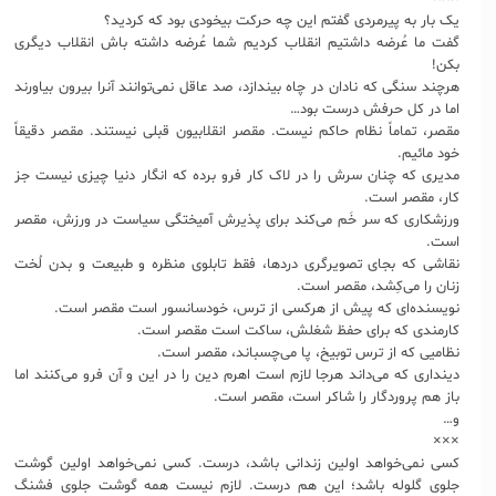
یک بار به پیرمردی گفتم این چه حرکت بیخودی بود که کردید؟
گفت ما عُرضه داشتیم انقلاب کردیم شما عُرضه داشته باش انقلاب دیگری
بکن!
هرچند سنگی که نادان در چاه بیندازد، صد عاقل نمی‌توانند آنرا بیرون بیاورند
اما در کل حرفش درست بود…
مقصر، تماماً نظام حاکم نیست. مقصر انقلابیون قبلی نیستند. مقصر دقیقاً
خود مائیم.
مدیری که چنان سرش را در لاک کار فرو برده که انگار دنیا چیزی نیست جز
کار، مقصر است.
ورزشکاری که سر خَم می‌کند برای پذیرش آمیختگی سیاست در ورزش، مقصر
است.
نقاشی که بجای تصویرگری دردها، فقط تابلوی منظره و طبیعت و بدن لُخت
زنان را می‌کِشد، مقصر است.
نویسنده‌ای که پیش از هرکسی از ترس، خودسانسور است مقصر است.
کارمندی که برای حفظ شغلش، ساکت است مقصر است.
نظامیی که از ترس توبیخ، پا می‌چسباند، مقصر است.
دینداری که می‌داند هرجا لازم است اهرم دین را در این و آن فرو می‌کنند اما
باز هم پروردگار را شاکر است، مقصر است.
و…
×××
کسی نمی‌خواهد اولین زندانی باشد، درست. کسی نمی‌خواهد اولین گوشت
جلوی گلوله باشد؛ این هم درست. لازم نیست همه گوشت جلوی فشنگ