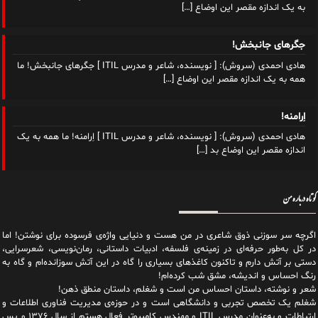
به یک اندازه مقصر این اوضاع
[…]
جگرهای جانبخش!
هادی احمدی (سروش): [ نویسنده، شاعر و مدرس ITIL ] جگرهای جانبخش! ما
همه به یک اندازه مقصر این اوضاع
[…]
اِرامنه!
هادی احمدی (سروش): [ نویسنده، شاعر و مدرس ITIL ] اِرامنه! ما همه به یک
اندازه مقصر این اوضاع بد
[…]
کوتاه درباره من
اگرچه سر سوزنی ذوق شاعری در من هست و دنیایی واژه‌‌ی فرسوده برای نوشتن! اما
در کل به‌طور حرفه‌ای در زمینه‌ی فلسفه، ادبیات داستانی، رمان‌نویسی، شعرسرایی،
دستی بر آتش دارم و تاکنون کاغذهای بسیاری را گاه در این آتش سوزانده‌ام و گاه به
رنگ احساس و اندیشه، مشق شب کرده‌ام!
شعر و نوشته، داستان احساس من است و شغلم، داستان منطق ذهن!
شغلم یک تخصص تجربی و دانشگاهی است و در حوزه‌ی مدیریت فناوری اطلاعات و
ارتباطات و به‌عنوان مدرس ITIL و مهندس کامپیوتر فعال هستم از سال ۱۳۷۶ و پس