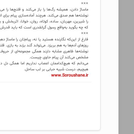
×××
ماساژ دادن، همیشه رگ‌ها را باز می‌کند و قلنج‌ها را م
نوشته‌ها هم صدق می‌کند. هرچند آماده‌سازی پیام برای ان
را شیرین، مهربان، ساده، کوتاه، روان، خوانا، اثربخش
که چه بگوید به‌واقع رسول گرانقدری است که باید قدرش
×××
فارغ از این‌که نگارنده هستید یا نه، پیام‌تان را ماساژ ده
روزهای آدم‌ها به هم بریزد. می‌تواند گند بزند به بازی. ق
نوشته‌ها ظاهری مشابه دارند همگی مجموعه‌ای از حروف م
مشخص می‌کند آن پیام حاوی چیست.
می‌دانم که هیچ‌کداممان اعصاب نداریم اما همگی دل دار
هیچیم، درست شبیه حبابی بر لب ساحل.
www.Soroushane.ir