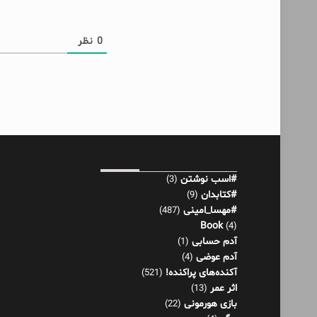
0
نظر
#اسب نوشتن
(3)
#کتابدان
(9)
#مهسا_امینی
(487)
Book
(4)
آدم حسابی
(1)
آدم عوضی
(4)
آکنده‌های پراکنده!
(521)
اثر عمر
(13)
بازی هورمونی
(22)