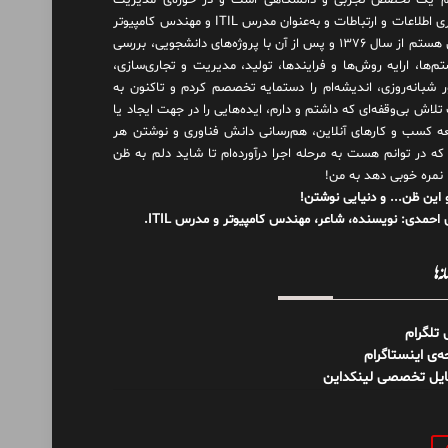
 یک تخصص تجربی و دانشگاهی است و در حوزه‌ی مدیریت
فناوری اطلاعات و ارتباطات و به‌عنوان مدرس ITIL و مهندس کامپیوتر
فعال هستم از سال ۱۳۷۶ و پس از آن با پروژه‌های دانشجویی، بررسی
م‌ها، ارایه روش‌ها و فرایندها، تولید، مدیریت و تجاری‌سازی،
ور شبانه‌روزی، اندیشه‌ام را دستمایه تخصصم کردم و تاکنون به
لاش بی‌وقفه‌ای که داشتم و دارم، اید‌ه‌هایی را در جهت ایجاد یا
ه کسب و کارهای آنلاین، هم‌رسانی دانش فناوری و نوشتن هر
 که در توانم هست به مرحله اجرا درآورده‌ام تا شاید دلم به ظن
 نمره خوبی دهد به من!
 این ظن... و دنیایی نوشتن!
احمدی: نویسنده، شاعر، مهندس کامپیوتر و مدرس ITIL.
نه‌ها
ل تلگرام
‌ی اینستاگرام
ایل تخصصی لینکداین
و