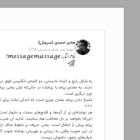
هادی احمدی (سروش):
[ نویسنده، شاعر و مدرس ITIL ]
ظاهر مشابه: message massage!
به شکل رایج و البته نادرستی، دو کلمه‌ی انگلیسی فوق در
دارند، به معنای پیام یا پیامک؛ در حالی‌که اولی یعنی پ
چیز دیگری است.
ماساژ دادن پیام، همان چیزی است که اندکی مکث برای تأمل
×××
هر نوشته‌ای پُر از گره‌ها و قلنج‌های سخت و دشوار اس
این‌که بخواهد بر دل مخاطب هم بنشیند. شاید آن ضرب‌المث
پیام پیش از انتقال است. یعنی حروف بر خطوط صاف دل، 
در این صورت وقتی به زیبایی و مهربانی نواخته شوند گو
حرف‌های رنجور، دلخوش نیست.