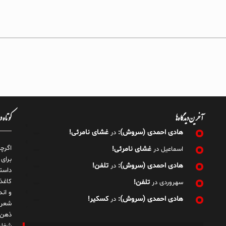
آخرین دیدگاه‌ها
کوتاه 
هادی احمدی (سروش):
غشای نامرئی!
در
اگرچ
غشای نامرئی!
اسماعیل
در
برای
هادی احمدی (سروش):
تلفن!
در
داست
کاغذ
تلفن!
سهروردی
در
و ان
هادی احمدی (سروش):
کسکیر!
در
شعر 
ذهن!