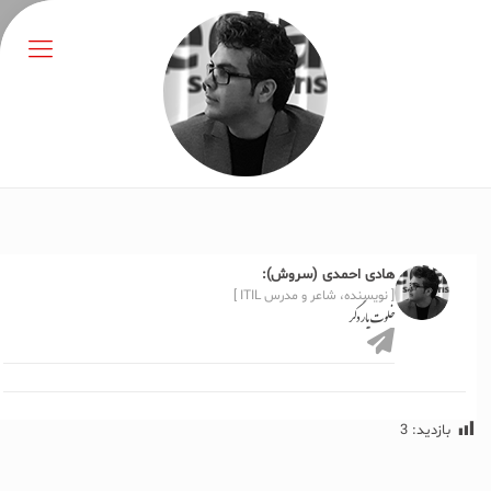
هادی احمدی (سروش):
[ نویسنده، شاعر و مدرس ITIL ]
خلوت یار دگر
بازدید:
3