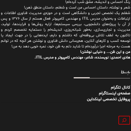
رنگ احساس و اندیشه، مشق شب کرده‌ام!
شعر و نوشته، داستان احساس من است و شغلم، داستان منطق ذهن!
شغلم یک تخصص تجربی و دانشگاهی است و در حوزه‌ی مدیریت فناوری اطلاعات و
ارتباطات و به‌عنوان مدرس ITIL و مهندس کامپیوتر فعال هستم از سال ۱۳۷۶ و پس
از آن با پروژه‌های دانشجویی، بررسی سیستم‌ها، ارایه روش‌ها و فرایندها، تولید،
مدیریت و تجاری‌سازی، به‌طور شبانه‌روزی، اندیشه‌ام را دستمایه تخصصم کردم و
تاکنون به لطف تلاش بی‌وقفه‌ای که داشتم و دارم، اید‌ه‌هایی را در جهت ایجاد یا
توسعه کسب و کارهای آنلاین، هم‌رسانی دانش فناوری و نوشتن هر آنچه که در توانم
هست به مرحله اجرا درآورده‌ام تا شاید دلم به ظن خود، نمره خوبی دهد به من!
من و این ظن... و دنیایی نوشتن!
هادی احمدی: نویسنده، شاعر، مهندس کامپیوتر و مدرس ITIL.
سایر رسانه‌ها
کانال تلگرام
صفحه‌ی اینستاگرام
پروفایل تخصصی لینکداین
جستجو