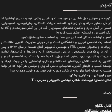
کوتاه درباره من
اگرچه سر سوزنی ذوق شاعری در من هست و دنیایی واژه‌‌ی فرسوده برای نوشتن! اما
در کل به‌طور حرفه‌ای در زمینه‌ی فلسفه، ادبیات داستانی، رمان‌نویسی، شعرسرایی،
دستی بر آتش دارم و تاکنون کاغذهای بسیاری را گاه در این آتش سوزانده‌ام و گاه به
رنگ احساس و اندیشه، مشق شب کرده‌ام!
شعر و نوشته، داستان احساس من است و شغلم، داستان منطق ذهن!
شغلم یک تخصص تجربی و دانشگاهی است و در حوزه‌ی مدیریت فناوری اطلاعات و
ارتباطات و به‌عنوان مدرس ITIL و مهندس کامپیوتر فعال هستم از سال ۱۳۷۶ و پس
از آن با پروژه‌های دانشجویی، بررسی سیستم‌ها، ارایه روش‌ها و فرایندها، تولید،
مدیریت و تجاری‌سازی، به‌طور شبانه‌روزی، اندیشه‌ام را دستمایه تخصصم کردم و
تاکنون به لطف تلاش بی‌وقفه‌ای که داشتم و دارم، اید‌ه‌هایی را در جهت ایجاد یا
توسعه کسب و کارهای آنلاین، هم‌رسانی دانش فناوری و نوشتن هر آنچه که در توانم
هست به مرحله اجرا درآورده‌ام تا شاید دلم به ظن خود، نمره خوبی دهد به من!
من و این ظن... و دنیایی نوشتن!
هادی احمدی: نویسنده، شاعر، مهندس کامپیوتر و مدرس ITIL.
سایر رسانه‌ها
کانال تلگرام
صفحه‌ی اینستاگرام