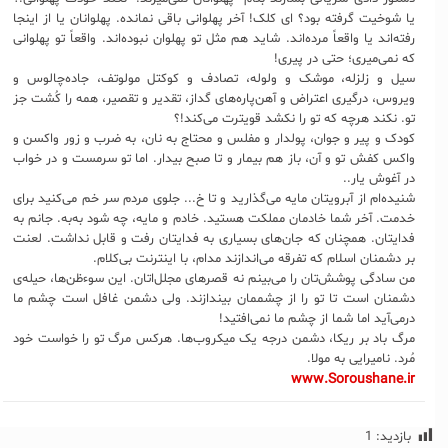
یا شوخیت گرفته بود؟ ای کلک! آخر پهلوانی باقی نمانده. پهلوانان یا از اینجا
رفته‌اند یا واقعاً مرده‌اند. شاید هم مثل تو پهلوان نبوده‌اند. واقعاً تو پهلوانی
که نمی‌میری؛ حتی در پیری!
سیل و زلزله، موشک و ولوله، تصادف و کوکتل مولوتف، جاده‌چالوس و
ویروس، درگیری اعتراض و آهن‌پاره‌های گداز، تقدیر و تقصیر، همه را کُشت جز
تو. نکند هرچه که تو را نکشد قویترت می‌کند!؟
کودک و پیر و جوان، پولدار و مفلس و محتاج به نان، به ضرب و زور واکسن و
واکس کفش تو و آن، باز هم بیمار و تا صبح بیدار. اما تو سرمست و در خواب
در آغوش یار..
شنیده‌ام از آبرویتان مایه می‌گذارید و تا خ... جلوی مردم سر خم می‌کنید برای
خدمت. آخر شما خادمان مملکت هستید. خادم و مایه، چه شود به‌به. جانم به
فدایتان. همچنان که جان‌های بسیاری به فدایتان رفت و قابل نداشت. لعنت
بر دشمنان اسلام که تفرقه می‌اندازند مدام، با اینترنت بی‌کلام.
من سادگی پوشش‌تان را می‌بینم نه قصرهای مجلل‌اتان. این سوءظن‌ها، حیله‌ی
دشمنان است تا تو را از چشممان بیندازند. ولی دشمن غافل است چشم ما
درمی‌آید اما شما از چشم ما نمی‌افتید!
مرگ باد بر ریکا، دشمن درجه یک میکروب‌ها. هرکس مرگ تو را خواست خود
مُرد. نامیرایی به مولا.
www.Soroushane.ir
بازدید:
1