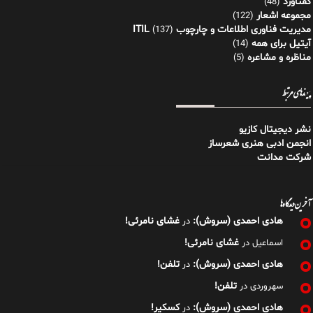
گفتاورد
(48)
مجموعه اشعار
(122)
مدیریت فناوری اطلاعات و چارچوب ITIL
(137)
آیتیل برای همه
(14)
مناظره و مشاعره
(5)
پیوندهای مرتبط
نشر دیجیتال کازیو
انجمن ادبی هنری شعرساز
شرکت مدانت
آخرین دیدگاه‌ها
هادی احمدی (سروش):
غشای نامرئی!
در
غشای نامرئی!
اسماعیل
در
هادی احمدی (سروش):
تلفن!
در
تلفن!
سهروردی
در
هادی احمدی (سروش):
کسکیر!
در