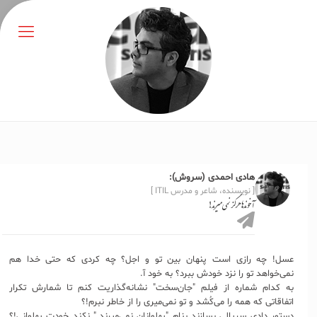
هادی احمدی (سروش):
[ نویسنده، شاعر و مدرس ITIL ]
آخوندها هرگز نمی‌میرند!
عسل! چه رازی است پنهان بین تو و اجل؟ چه کردی که حتی خدا هم
نمی‌خواهد تو را نزد خودش ببرد؟ به خود آ.
به کدام شماره از فیلم "جان‌سخت" نشانه‌گذاریت کنم تا شمارش تکرار
اتفاقاتی که همه را می‌کُشد و تو نمی‌میری را از خاطر نبرم!؟
دستور دادی سریالی بسازند بنام "پهلوانان نمی‌میرند." نکند خودت پهلوانی!؟