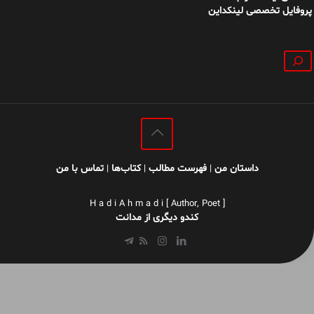
پروفایل تخصصی لینکداین
جستجو
داستان من
فهرست مطالب
کتاب‌ها
تماس با من
|
|
|
H a d i A h m a d i [ Author, Poet ]
کندو دیگری از مدانت