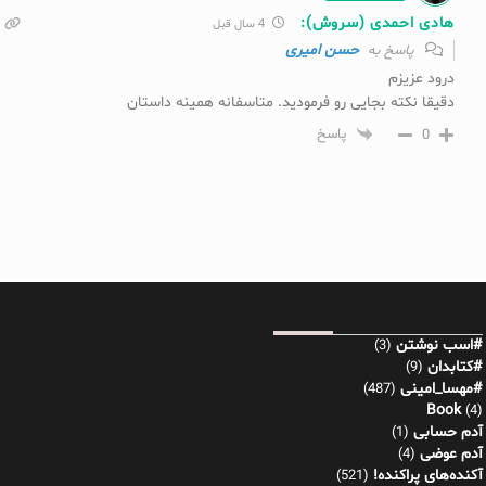
هادی احمدی (سروش):
4 سال قبل
حسن امیری
پاسخ به
درود عزیزم
دقیقا نکته بجایی رو فرمودید. متاسفانه همینه داستان
0
پاسخ
#اسب نوشتن
(3)
#کتابدان
(9)
#مهسا_امینی
(487)
Book
(4)
آدم حسابی
(1)
آدم عوضی
(4)
آکنده‌های پراکنده!
(521)