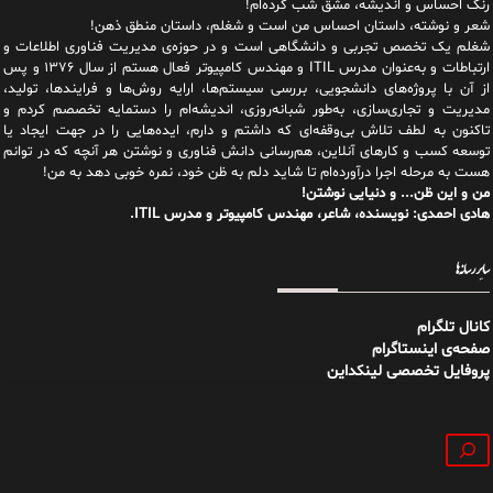
رنگ احساس و اندیشه، مشق شب کرده‌ام!
شعر و نوشته، داستان احساس من است و شغلم، داستان منطق ذهن!
شغلم یک تخصص تجربی و دانشگاهی است و در حوزه‌ی مدیریت فناوری اطلاعات و
ارتباطات و به‌عنوان مدرس ITIL و مهندس کامپیوتر فعال هستم از سال ۱۳۷۶ و پس
از آن با پروژه‌های دانشجویی، بررسی سیستم‌ها، ارایه روش‌ها و فرایندها، تولید،
مدیریت و تجاری‌سازی، به‌طور شبانه‌روزی، اندیشه‌ام را دستمایه تخصصم کردم و
تاکنون به لطف تلاش بی‌وقفه‌ای که داشتم و دارم، اید‌ه‌هایی را در جهت ایجاد یا
توسعه کسب و کارهای آنلاین، هم‌رسانی دانش فناوری و نوشتن هر آنچه که در توانم
هست به مرحله اجرا درآورده‌ام تا شاید دلم به ظن خود، نمره خوبی دهد به من!
من و این ظن... و دنیایی نوشتن!
هادی احمدی: نویسنده، شاعر، مهندس کامپیوتر و مدرس ITIL.
سایر رسانه‌ها
کانال تلگرام
صفحه‌ی اینستاگرام
پروفایل تخصصی لینکداین
جستجو