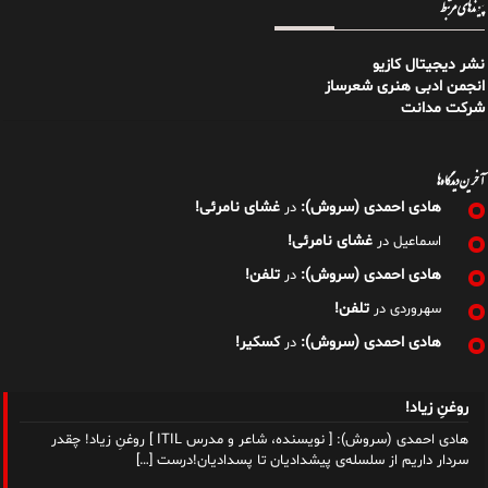
پیوندهای مرتبط
نشر دیجیتال کازیو
انجمن ادبی هنری شعرساز
شرکت مدانت
آخرین دیدگاه‌ها
هادی احمدی (سروش):
غشای نامرئی!
در
غشای نامرئی!
اسماعیل
در
هادی احمدی (سروش):
تلفن!
در
تلفن!
سهروردی
در
هادی احمدی (سروش):
کسکیر!
در
روغنِ زیاد!
هادی احمدی (سروش): [ نویسنده، شاعر و مدرس ITIL ] روغنِ زیاد! چقدر
سردار داریم از سلسله‌‌ی پیشدادیان تا پسدادیان!درست
[…]