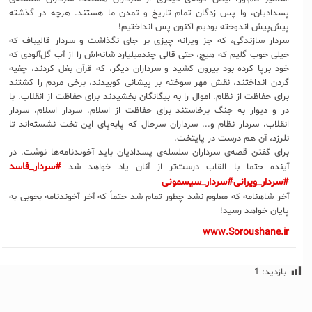
پسدادیان، وا پس زدگان تمام تاریخ و تمدن ما هستند. هرچه در گذشته
پیش‌پیش اندوخته بودیم اکنون پس انداختیم!
سردار سازندگی، که جز ویرانه چیزی بر جای نگذاشت و سردار قالیباف که
خیلی خوب گلیم که هیچ، حتی قالی چندمیلیارد شانه‌اش را از آب گل‌آلودی که
خود برپا کرده بود بیرون کشید و سرداران دیگر، که قرآن بغل کردند، چفیه
گردن انداختند، نقش مهر سوخته بر پیشانی کوبیدند، برخی مردم را کشتند
برای حفاظت از نظام. اموال را به بیگانگان بخشیدند برای حفاظت از انقلاب. با
در و دیوار به جنگ برخاستند برای حفاظت از اسلام. سردار اسلام، سردار
انقلاب، سردار نظام و... سرداران سرحال که پابه‌پای این تخت نشسته‌اند تا
نلرزد، آن هم درست در پایتخت.
برای گفتن قصه‌ی سرداران سلسله‌ی پسدادیان باید آخوندنامه‌ها نوشت. در
#سردار_فاسد
آینده حتما با القاب درست‌تر از آنان یاد خواهد شد
#سردار_ویرانی
#سردار_سیسمونی
آخر شاهنامه که معلوم نشد چطور تمام شد حتماً که آخر آخوندنامه بخوبی به
پایان خواهد رسید!
www.Soroushane.ir
بازدید:
1