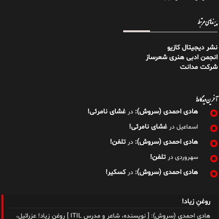
پیوندهای مرتبط
نشر دیجیتال کازیو
انجمن ادبی هنری شعرساز
شرکت مدانت
آخرین دیدگاه‌ها
هادی احمدی (سروش):
غشای نامرئی!
در
غشای نامرئی!
اسماعیل
در
هادی احمدی (سروش):
تلفن!
در
تلفن!
سهروردی
در
هادی احمدی (سروش):
کسکیر!
در
روغنِ زیاد!
هادی احمدی (سروش): [ نویسنده، شاعر و مدرس ITIL ] روغنِ زیاد! عزرائیل،