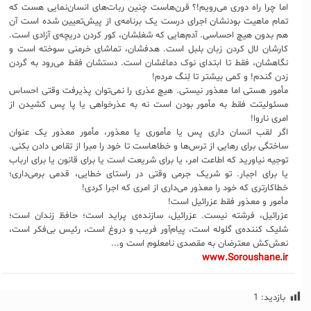
اما چرا راه دوری می‌رویم!؟ قرن‌هاست چنین ربات‌های انسان‌نمایی هست که
تمام ماهیت بودنشان اجرای درست یک برنامه‌ی از پیش‌تعیین شده است آن
هم بدون هیچ احساسی. آدم‌هایی که شغلشان، کور کردن دریچه‌ی آزادی است.
کارشان لال کردن زبان بلبل است. هدفشان، تماشای خرمنی سوخته است و
نگاهشان، فقط تا ابتدای نوک دماغشان است. دستشان فقط می‌رود به گردن
زدن گندم! و کمی‌ بیشتر تا لِنگ مردم!
مأمور هستی اما معذور نیستی. هیچ عذری را نمی‌توان پذیرفت وقتی احساس
مسئولیتت فقط به مأمور بودن است نه به عذرخواهی یا پا پس کشیدن از
امری ناروا!
اگر لقب انسان داری پس یا مأموری یا معذور، مأمور معذور یک عنوان
ساختگی برای رهایی از ترس‌ها و خطاهاست تا خود را مبرا از تقاص دادن بکنی.
توجیه نیاورید که اطاعت امر، یا برای شریعت است یا برای قانون یا برای ارباب
یا برای اجبار. تو شریک جرمی وقتی در راستای خطایی، قدمی برمی‌داری؛
خطاکارتری که خود را معذور می‌داری از امری که اجرا کردی!
مأمور و معذور فقط عزرائیل است!
عزرائیل، فرشته نیست. عزرائیل، سازنده‌ی پراید است؛ حافظ زندان است؛
شلیک کننده‌ی گلوله است، پیام‌آور فریب و دروغ است، رئیس بی‌فکر است،
نعش‌کش معترضان به مقصدی نامعلوم است و...
www.Soroushane.ir
بازدید:
1