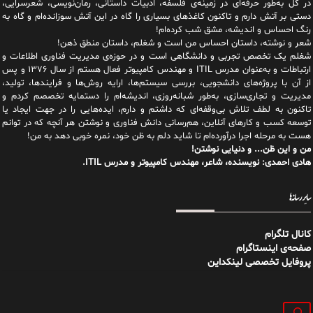
در کل به‌طور حرفه‌ای در زمینه‌ی فلسفه، ادبیات داستانی، رمان‌نویسی، شعرسرایی،
دستی بر آتش دارم و تاکنون کاغذهای بسیاری را گاه در این آتش سوزانده‌ام و گاه به
رنگ احساس و اندیشه، مشق شب کرده‌ام!
شعر و نوشته، داستان احساس من است و شغلم، داستان منطق ذهن!
شغلم یک تخصص تجربی و دانشگاهی است و در حوزه‌ی مدیریت فناوری اطلاعات و
ارتباطات و به‌عنوان مدرس ITIL و مهندس کامپیوتر فعال هستم از سال ۱۳۷۶ و پس
از آن با پروژه‌های دانشجویی، بررسی سیستم‌ها، ارایه روش‌ها و فرایندها، تولید،
مدیریت و تجاری‌سازی، به‌طور شبانه‌روزی، اندیشه‌ام را دستمایه تخصصم کردم و
تاکنون به لطف تلاش بی‌وقفه‌ای که داشتم و دارم، اید‌ه‌هایی را در جهت ایجاد یا
توسعه کسب و کارهای آنلاین، هم‌رسانی دانش فناوری و نوشتن هر آنچه که در توانم
هست به مرحله اجرا درآورده‌ام تا شاید دلم به ظن خود، نمره خوبی دهد به من!
من و این ظن... و دنیایی نوشتن!
هادی احمدی: نویسنده، شاعر، مهندس کامپیوتر و مدرس ITIL.
سایر رسانه‌ها
کانال تلگرام
صفحه‌ی اینستاگرام
پروفایل تخصصی لینکداین
جستجو