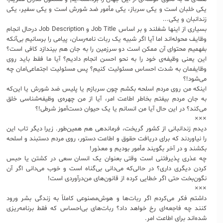
یکی خلبان است و یکی سرباز، یکی مأمور ضد شورش است و یکی سفیر، یکی
زندانبان و یکی...
بسیاری از اینها شغلند و بر اساس Job Title و Job Description درحال انجام
وظایف محوله‌اند اما آیا اگر شبیه یک ربات نامه‌رسان، پیامی را برسانیم بی‌آنکه
بفهمیم محتوای آن ممکن است دو سرزمین را به جان هم بیندازد کافی است؟
این یعنی وظیفه‌ی خود را به نحو احسن انجام دادیم؟ آیا ما فقط باید روی
وظایفمان به شدت احساس مسئولیت کنیم؟ پس مسئولیت اجتماعی‌امان چه
می‌شود!؟
اینکه من روی مردم اسلحه بکشم چون سربازم یا پلیس ضد شورش یا این‌که
به جان مردم بیفتم بخاطر اطاعت امر، آیا از من چهره‌ی وظیفه‌شناسی خلق
می‌کند؟ در این حال آیا من انسانم یا یک حیوان دست‌آموز شرطی!؟
×××
دیدم زندانبانی از کشور گریخت، فرماندهی هم همین‌طور. زیرا دیگر تاب این
را نیاوردند که برای دریافت حقوق و اطاعت دستور، روی مردم دستبند و اسلحه
بکشند و در آخر بگویند مأمور بودیم و معذور!
چه عذری پذیرفتنی است وقتی بعنوان یک انسان سعی در کشتن یا حبس
کردن دیگری داری؟ در حالی‌که می‌دانی بی‌گناه است و خوب می‌دانی اگر آن
نگون‌بخت حتی اگر خطایی کرده از قانون‌‌های من‌درآوردی است!
×××
داشتم فکر می‌کردم اگر ربات‌ها و هوش‌مصنوعی کاملاً به زندگی بشر ورود
کنند چه فاجعه‌ای رخ خواهد داد؟ ربات‌های بی‌احساس که فقط برنامه‌ریزی
شده‌اند برای اطاعت امر.