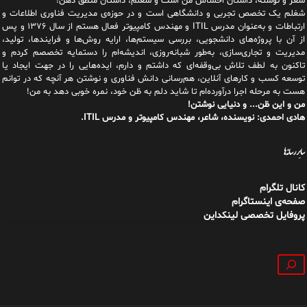
هست به مرحله اجرا درآورده‌ام تا شاید دلم به ظن خود، نمره خوبی دهد به من!
من و این ظن... و دنیایی نوشتن!
هادی احمدی: نویسنده، شاعر، مهندس کامپیوتر و مدرس ITIL.
سایر رسانه‌ها
کانال تلگرام
صفحه‌ی اینستاگرام
پروفایل تخصصی لینکداین
جستجو
داستان من
فهرست مطالب
کتاب‌ها
تماس با من
|
|
|