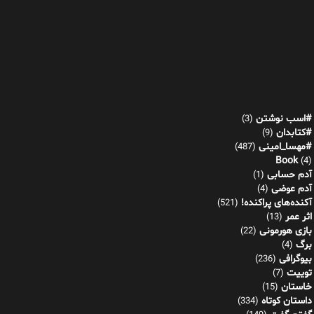
#اسب نوشتن
(3)
#کتابدان
(9)
#مهسا_امینی
(487)
Book
(4)
آدم حسابی
(1)
آدم عوضی
(4)
آکنده‌های پراکنده!
(521)
اثر عمر
(13)
بازی هورمونی
(22)
برگ
(4)
بیوگرافی
(236)
توییت
(7)
خاستان
(15)
داستان کوتاه
(334)
گفتم گفت
(149)
موجه در جمع توجیه
(77)
نشانه های پنهان
(92)
دین شناسی
(42)
رازهای معبد آنا
(30)
راننده
(1)
رنج مقدس
(10)