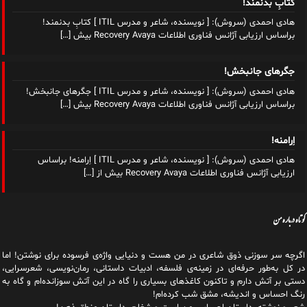
هادی احمدی (سروش): [ نویسنده، شاعر و مدرس ITIL ] جگرهای جانبخش!
براساس ارزیابی آژانس فناوری اطلاعات Recovery Avaya بیش
[…]
اِرامنه!
هادی احمدی (سروش): [ نویسنده، شاعر و مدرس ITIL ] اِرامنه! براساس
ارزیابی آژانس فناوری اطلاعات Recovery Avaya بیش از
[…]
کوتاه درباره من
اگرچه سر سوزنی ذوق شاعری در من هست و دنیایی واژه‌‌ی فرسوده برای نوشتن! اما
در کل به‌طور حرفه‌ای در زمینه‌ی فلسفه، ادبیات داستانی، رمان‌نویسی، شعرسرایی،
دستی بر آتش دارم و تاکنون کاغذهای بسیاری را گاه در این آتش سوزانده‌ام و گاه به
رنگ احساس و اندیشه، مشق شب کرده‌ام!
شعر و نوشته، داستان احساس من است و شغلم، داستان منطق ذهن!
شغلم یک تخصص تجربی و دانشگاهی است و در حوزه‌ی مدیریت فناوری اطلاعات و
ارتباطات و به‌عنوان مدرس ITIL و مهندس کامپیوتر فعال هستم از سال ۱۳۷۶ و پس
از آن با پروژه‌های دانشجویی، بررسی سیستم‌ها، ارایه روش‌ها و فرایندها، تولید،
مدیریت و تجاری‌سازی، به‌طور شبانه‌روزی، اندیشه‌ام را دستمایه تخصصم کردم و
تاکنون به لطف تلاش بی‌وقفه‌ای که داشتم و دارم، اید‌ه‌هایی را در جهت ایجاد یا
توسعه کسب و کارهای آنلاین، هم‌رسانی دانش فناوری و نوشتن هر آنچه که در توانم