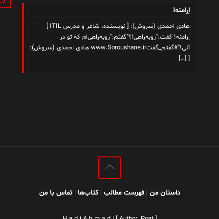
اِرامنه!
هادی احمدی (سروش): [ نویسنده، شاعر و مدرس ITIL ]
اِرامنه! گفت:"روبه‌راهی!؟"گفتم:"روبه‌راهی‌ام که تو در
آنی!"#گفتم_گفتwww.Soroushane.ir هادی احمدی (سروش):
[…]
[
داستان من
فهرست مطالب
کتاب‌ها
تماس با من
|
|
|