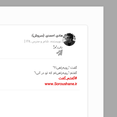
هادی احمدی (سروش):
[ نویسنده، شاعر و مدرس ITIL ]
روبه‌راه!
گفت:"روبه‌راهی!؟"
گفتم:"روبه‌راهی‌ام که تو در آنی!"
#گفتم_گفت
www.Soroushane.ir