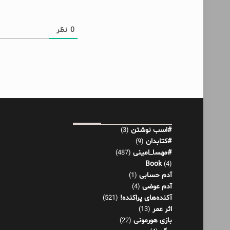
0
نظر
#اسب نوشتن
(3)
#کتابدان
(9)
#مهسا_امینی
(487)
Book
(4)
آدم حسابی
(1)
آدم عوضی
(4)
آکنده‌های پراکنده!
(521)
اثر عمر
(13)
بازی هورمونی
(22)