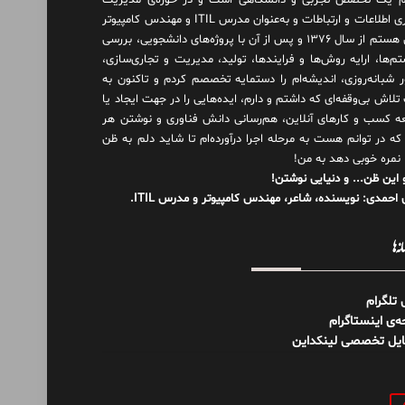
 یک تخصص تجربی و دانشگاهی است و در حوزه‌ی مدیریت
فناوری اطلاعات و ارتباطات و به‌عنوان مدرس ITIL و مهندس کامپیوتر
فعال هستم از سال ۱۳۷۶ و پس از آن با پروژه‌های دانشجویی، بررسی
م‌ها، ارایه روش‌ها و فرایندها، تولید، مدیریت و تجاری‌سازی،
ور شبانه‌روزی، اندیشه‌ام را دستمایه تخصصم کردم و تاکنون به
لاش بی‌وقفه‌ای که داشتم و دارم، اید‌ه‌هایی را در جهت ایجاد یا
ه کسب و کارهای آنلاین، هم‌رسانی دانش فناوری و نوشتن هر
 که در توانم هست به مرحله اجرا درآورده‌ام تا شاید دلم به ظن
 نمره خوبی دهد به من!
 این ظن... و دنیایی نوشتن!
احمدی: نویسنده، شاعر، مهندس کامپیوتر و مدرس ITIL.
نه‌ها
ل تلگرام
‌ی اینستاگرام
ایل تخصصی لینکداین
و