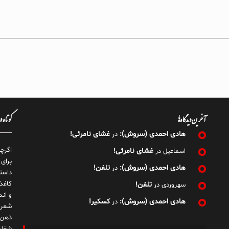
آخرین دیدگاه‌ها
کوتاه 
هادی احمدی (سروش):
غشای نامرئی!
در
اگرچ
غشای نامرئی!
اسماعیل
در
برای
هادی احمدی (سروش):
تلفن!
در
داست
کاغذ
تلفن!
سهروردی
در
و ان
هادی احمدی (سروش):
کسکیر!
در
شعر 
ذهن!