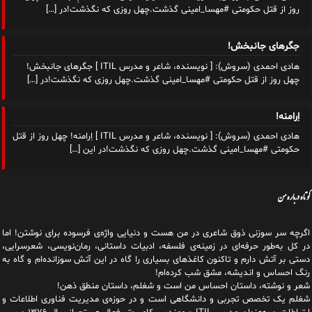
روز از قتل حکومتی #مهسا_امینی گذشت.چهل روزی که نگذشت!در
[…]
جگرهای جانبخش!
هادی احمدی (سروش): [ نویسنده، شاعر و مدرس ITIL ] جگرهای جانبخش!
چهل روز از قتل حکومتی #مهسا_امینی گذشت.چهل روزی که نگذشت!در
[…]
اِرامنه!
هادی احمدی (سروش): [ نویسنده، شاعر و مدرس ITIL ] اِرامنه! چهل روز از قتل
حکومتی #مهسا_امینی گذشت.چهل روزی که نگذشت!در این
[…]
کوتاه درباره من
اگرچه سر سوزنی ذوق شاعری در من هست و دنیایی واژه‌‌ی فرسوده برای نوشتن! اما
در کل به‌طور حرفه‌ای در زمینه‌ی فلسفه، ادبیات داستانی، رمان‌نویسی، شعرسرایی،
دستی بر آتش دارم و تاکنون کاغذهای بسیاری را گاه در این آتش سوزانده‌ام و گاه به
رنگ احساس و اندیشه، مشق شب کرده‌ام!
شعر و نوشته، داستان احساس من است و شغلم، داستان منطق ذهن!
شغلم یک تخصص تجربی و دانشگاهی است و در حوزه‌ی مدیریت فناوری اطلاعات و