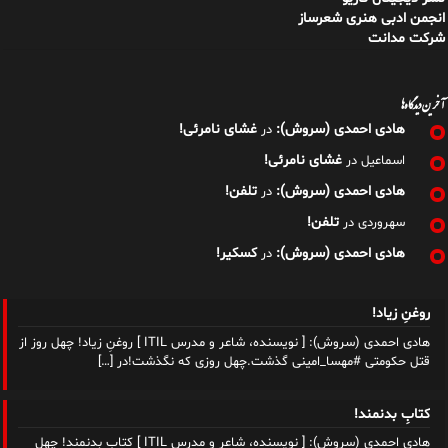
انجمن ادبی هنری شعرساز
شرکت مدانت
آخرین دیدگاه‌ها
هادی احمدی (سروش):
غشای نامرئی!
در
غشای نامرئی!
اسماعیل
در
هادی احمدی (سروش):
تلفن!
در
تلفن!
سهروردی
در
هادی احمدی (سروش):
کسکیر!
در
روغنِ زیاد!
هادی احمدی (سروش): [ نویسنده، شاعر و مدرس ITIL ] روغنِ زیاد! چهل روز از
قتل حکومتی #مهسا_امینی گذشت.چهل روزی که نگذشت!در
[…]
کتابِ بدنمند!
هادی احمدی (سروش): [ نویسنده، شاعر و مدرس ITIL ] کتابِ بدنمند! چهل