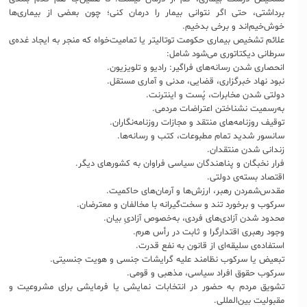
برداشتی، حتی اگر نتوانی بیمار را درمان کنی؛ چون بعضی از بیماری‌ها
خوش‌خیم‌اند و برخی بدخیم.
علائم تشخیص بیماری حکومت توتالیتر یا تمامیت‌خواه که منجر به ایجاد غده‌ی
سرطانی دیکتاتوری می‌شود شامل‌:
انحصاری شدن رسانه‌های فراگیر: رادیو و تلویزیون.
نبود نهاد خبرگزاری، قضایی، مدنی و آماری مستقل.
دولتی شدن مخابرات، پُست و اینترنت.
به‌رسمیت نشناختن اعتراضات مردمی.
توقیف روزنامه‌های منتقد و مجازات روزنامه‌نگاران.
سانسور شدید تمام مطبوعات، کتب و رسانه‌ها.
زندانی شدن منتقدان.
فرار نخبگان و پناهندگان سیاسی فراوان به کشورهای دیگر.
اقتصاد بسته‌ی دولتی.
مقدس‌شمردن رهبر، ارزش‌ها و آرمان‌های حاکمیت.
سرکوب و برخورد تند و سخت‌گیرانه با مخالفان و معترضان.
محدود شدن آزادی‌های فردی، به‌خصوص آزادیِ بیان.
وجود رهبری اقتدارگرا و ثابت در رأس هرم.
استفاده‌ی سلیقه‌ای از قانون به نفع قدرت.
تبعیض یا سرکوب نظامند علیه گرایشات جنسی و هویت جنسیتی.
سرکوب حقوق افراد سیاسی، مذهبی و قومی.
تشویق مردم به حضور در انتخابات نمایشی یا فرمایشی برای مشروعیت و
مقبولیت بین‌المللی.