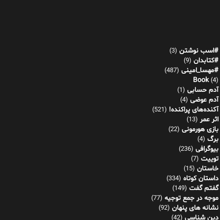
#اسب نوشتن
(3)
#کتابدان
(9)
#مهسا_امینی
(487)
Book
(4)
آدم حسابی
(1)
آدم عوضی
(4)
آکنده‌های پراکنده!
(521)
اثر عمر
(13)
بازی هورمونی
(22)
برگ
(4)
بیوگرافی
(236)
توییت
(7)
خاستان
(15)
داستان کوتاه
(334)
گفتم گفت
(149)
موجه در جمع توجیه
(77)
نشانه های پنهان
(92)
دین شناسی
(42)