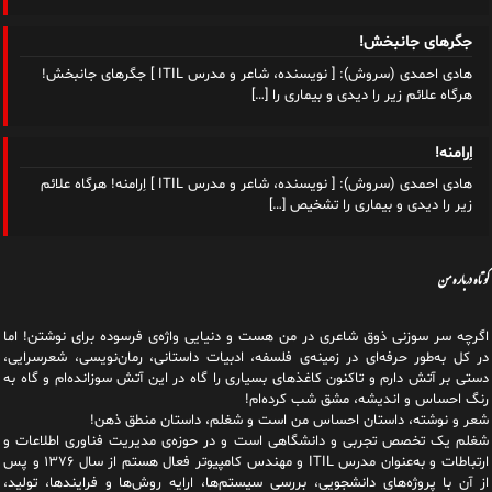
جگرهای جانبخش!
هادی احمدی (سروش): [ نویسنده، شاعر و مدرس ITIL ] جگرهای جانبخش!
هرگاه علائم زیر را دیدی و بیماری را
[…]
اِرامنه!
هادی احمدی (سروش): [ نویسنده، شاعر و مدرس ITIL ] اِرامنه! هرگاه علائم
زیر را دیدی و بیماری را تشخیص
[…]
کوتاه درباره من
اگرچه سر سوزنی ذوق شاعری در من هست و دنیایی واژه‌‌ی فرسوده برای نوشتن! اما
در کل به‌طور حرفه‌ای در زمینه‌ی فلسفه، ادبیات داستانی، رمان‌نویسی، شعرسرایی،
دستی بر آتش دارم و تاکنون کاغذهای بسیاری را گاه در این آتش سوزانده‌ام و گاه به
رنگ احساس و اندیشه، مشق شب کرده‌ام!
شعر و نوشته، داستان احساس من است و شغلم، داستان منطق ذهن!
شغلم یک تخصص تجربی و دانشگاهی است و در حوزه‌ی مدیریت فناوری اطلاعات و
ارتباطات و به‌عنوان مدرس ITIL و مهندس کامپیوتر فعال هستم از سال ۱۳۷۶ و پس
از آن با پروژه‌های دانشجویی، بررسی سیستم‌ها، ارایه روش‌ها و فرایندها، تولید،