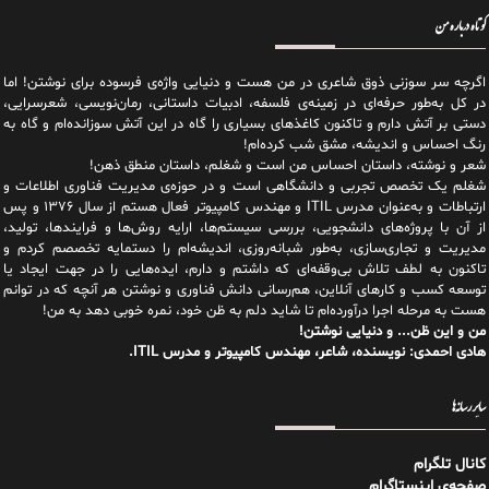
کوتاه درباره من
اگرچه سر سوزنی ذوق شاعری در من هست و دنیایی واژه‌‌ی فرسوده برای نوشتن! اما
در کل به‌طور حرفه‌ای در زمینه‌ی فلسفه، ادبیات داستانی، رمان‌نویسی، شعرسرایی،
دستی بر آتش دارم و تاکنون کاغذهای بسیاری را گاه در این آتش سوزانده‌ام و گاه به
رنگ احساس و اندیشه، مشق شب کرده‌ام!
شعر و نوشته، داستان احساس من است و شغلم، داستان منطق ذهن!
شغلم یک تخصص تجربی و دانشگاهی است و در حوزه‌ی مدیریت فناوری اطلاعات و
ارتباطات و به‌عنوان مدرس ITIL و مهندس کامپیوتر فعال هستم از سال ۱۳۷۶ و پس
از آن با پروژه‌های دانشجویی، بررسی سیستم‌ها، ارایه روش‌ها و فرایندها، تولید،
مدیریت و تجاری‌سازی، به‌طور شبانه‌روزی، اندیشه‌ام را دستمایه تخصصم کردم و
تاکنون به لطف تلاش بی‌وقفه‌ای که داشتم و دارم، اید‌ه‌هایی را در جهت ایجاد یا
توسعه کسب و کارهای آنلاین، هم‌رسانی دانش فناوری و نوشتن هر آنچه که در توانم
هست به مرحله اجرا درآورده‌ام تا شاید دلم به ظن خود، نمره خوبی دهد به من!
من و این ظن... و دنیایی نوشتن!
هادی احمدی: نویسنده، شاعر، مهندس کامپیوتر و مدرس ITIL.
سایر رسانه‌ها
کانال تلگرام
صفحه‌ی اینستاگرام