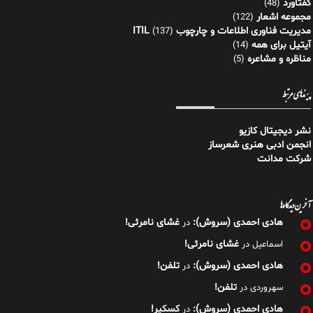
گفتاورد
(48)
مجموعه اشعار
(122)
مدیریت فناوری اطلاعات و چارچوب ITIL
(137)
آیتیل برای همه
(14)
مناظره و مشاعره
(5)
پیوندهای مرتبط
نشر دیجیتال کازیو
انجمن ادبی هنری شعرساز
شرکت مدانت
آخرین دیدگاه‌ها
هادی احمدی (سروش):
غشای نامرئی!
در
غشای نامرئی!
اسماعیل
در
هادی احمدی (سروش):
تلفن!
در
تلفن!
سهروردی
در
هادی احمدی (سروش):
کسکیر!
در