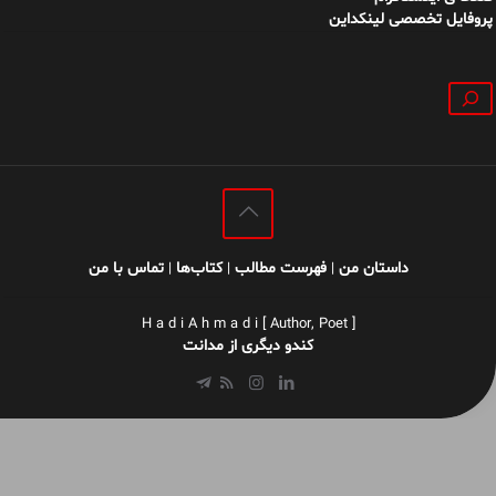
پروفایل تخصصی لینکداین
جستجو
داستان من
فهرست مطالب
کتاب‌ها
تماس با من
|
|
|
H a d i A h m a d i [ Author, Poet ]
کندو دیگری از مدانت