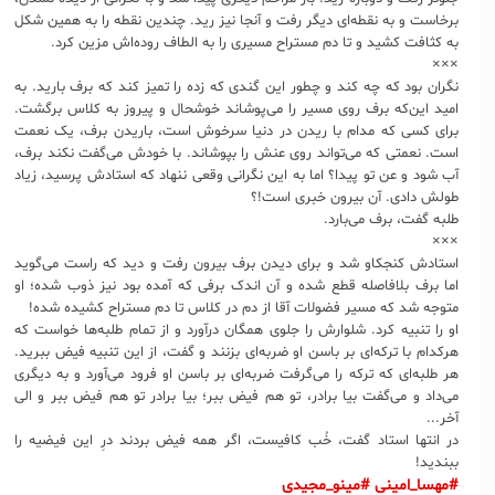
برخاست و به نقطه‌ای دیگر رفت و آنجا نیز رید. چندین نقطه را به همین شکل
به کثافت کشید و تا دم مستراح مسیری را به الطاف روده‌اش مزین کرد.
×××
نگران بود که چه کند و چطور این گندی که زده را تمیز کند که برف بارید. به
امید این‌که برف روی مسیر را می‌پوشاند خوشحال و پیروز به کلاس برگشت.
برای کسی که مدام با ریدن در دنیا سرخوش است، باریدن برف، یک نعمت
است. نعمتی که می‌تواند روی عنش را بپوشاند. با خودش می‌گفت نکند برف‌،
آب شود و عن تو پیدا؟ اما به این نگرانی وقعی ننهاد که استادش پرسید، زیاد
طولش دادی. آن بیرون خبری است!؟
طلبه گفت، برف می‌بارد.
×××
استادش کنجکاو شد و برای دیدن برف بیرون رفت و دید که راست می‌گوید
اما برف بلافاصله قطع شده و آن اندک برفی که آمده بود نیز ذوب شده؛ او
متوجه شد که مسیر فضولات آقا از دم در کلاس تا دم مستراح کشیده شده!
او را تنبیه کرد. شلوارش را جلوی همگان درآورد و از تمام طلبه‌ها خواست که
هرکدام با ترکه‌ای بر باسن او ضربه‌ای بزنند و گفت، از این تنبیه فیض ببرید.
هر طلبه‌ای که ترکه را می‌گرفت ضربه‌ای بر باسن او فرود می‌آورد و به دیگری
می‌داد و می‌گفت بیا برادر، تو هم فیض ببر؛ بیا برادر تو هم فیض ببر و الی
آخر...
در انتها استاد گفت، خُب کافیست، اگر همه فیض بردند درِ این فیضیه را
ببندید!
#مهسا_امینی
#مینو_مجیدی