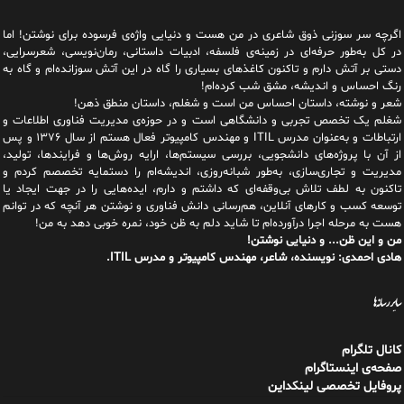
اگرچه سر سوزنی ذوق شاعری در من هست و دنیایی واژه‌‌ی فرسوده برای نوشتن! اما
در کل به‌طور حرفه‌ای در زمینه‌ی فلسفه، ادبیات داستانی، رمان‌نویسی، شعرسرایی،
دستی بر آتش دارم و تاکنون کاغذهای بسیاری را گاه در این آتش سوزانده‌ام و گاه به
رنگ احساس و اندیشه، مشق شب کرده‌ام!
شعر و نوشته، داستان احساس من است و شغلم، داستان منطق ذهن!
شغلم یک تخصص تجربی و دانشگاهی است و در حوزه‌ی مدیریت فناوری اطلاعات و
ارتباطات و به‌عنوان مدرس ITIL و مهندس کامپیوتر فعال هستم از سال ۱۳۷۶ و پس
از آن با پروژه‌های دانشجویی، بررسی سیستم‌ها، ارایه روش‌ها و فرایندها، تولید،
مدیریت و تجاری‌سازی، به‌طور شبانه‌روزی، اندیشه‌ام را دستمایه تخصصم کردم و
تاکنون به لطف تلاش بی‌وقفه‌ای که داشتم و دارم، اید‌ه‌هایی را در جهت ایجاد یا
توسعه کسب و کارهای آنلاین، هم‌رسانی دانش فناوری و نوشتن هر آنچه که در توانم
هست به مرحله اجرا درآورده‌ام تا شاید دلم به ظن خود، نمره خوبی دهد به من!
من و این ظن... و دنیایی نوشتن!
هادی احمدی: نویسنده، شاعر، مهندس کامپیوتر و مدرس ITIL.
سایر رسانه‌ها
کانال تلگرام
صفحه‌ی اینستاگرام
پروفایل تخصصی لینکداین