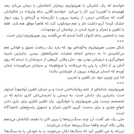
خواندم که یک کشیش با هیپنوتیزم بیماران لاعلاجش را درمان می‌کرد بعد
فهمیدم با آهن‌ربا این کار را می‌کرد. خواندم آقایی بنام ولیزاده در خاطراتش
گفت که سرکلاس درس، از پنجره بیرون را نگریسته و گربه‌ای را روی دیوار
خشک کرده! آرزو داشت مار را هم میخکوب کند که ظاهراً موفق هم شد، فقط
با تلقین و تمرکز و خیره شدن در چشمان آن موجودات.
بعد با شخصی بنام کابوک آشنا شدم که می‌گفتند پدر هیپنوتیزم ایران است.
×××
شکل عجیب هیپنوتیزم به‌گونه‌ای بود که باید یک ریاضت عمیق و طولانی هم
می‌کشیدی تا به درجه‌ی انجام عملیات محیرالعقول برسی. بنابراین شبیه
صوفی‌گری و درویشی بودن بود. حتی وقتی گروهی از درویشان را دیدم که روی
آتش پر از ذغال، پا پتی راه می‌رفتند یا میخ‌طویله بر سرشان می‌کوبیدند ایمان
آوردم که انسان می‌تواند بیرون از خویشتن باشد!
اما این چیزی نبود جز تلقین و تمرین.
×××
هیپنوتیزم، شاخه‌ای از علم روانشناختی است و بر مبنای تلقین (وانمود) استوار
است بنابراین یک دانش است. به درستی یا نادرستی‌اش کاری ندارم که در
تخصصم نیست ولی هیپنوتیزم یا خوابگری، یک تلقین فکری برای بازی دادن
امواج مغزی و برای بدست گیری کانون تمرکز و تسهیل پاسخ‌های ناخودآگاه
است.
حتی یک نفر گفت، آن چند سنگ‌‌ریزه‌ها را ببین الان با ذهنم تکانشان می‌دهم
وقتی نگاه کردم واقعا سنگ‌‌ریزه‌ها حرکت می‌کردند.
این‌که به من تلقین کرد که سنگ‌ها تکان می‌خورند یا به خودش یا به سنگ‌ها!