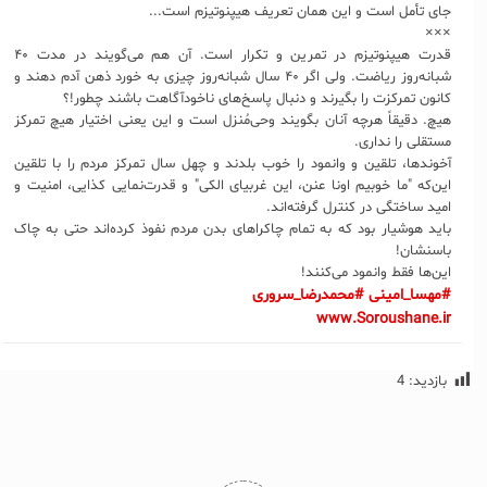
جای تأمل است و این همان تعریف هیپنوتیزم است...
×××
قدرت هیپنوتیزم در تمرین و تکرار است. آن هم می‌گویند در مدت ۴۰
شبانه‌روز ریاضت. ولی اگر ۴۰ سال شبانه‌روز چیزی به خورد ذهن آدم دهند و
کانون تمرکزت را بگیرند و دنبال پاسخ‌های ناخودآگاهت باشند چطور!؟
هیچ. دقیقاً هرچه آنان بگویند وحی‌مُنزل است و این یعنی اختیار هیچ تمرکز
مستقلی را نداری.
آخوندها، تلقین و وانمود را خوب بلدند و چهل سال تمرکز مردم را با تلقین
این‌که "ما خوبیم اونا عنن، این غربیای الکی" و قدرت‌نمایی کذایی، امنیت و
امید ساختگی در کنترل گرفته‌اند.
باید هوشیار بود که به تمام چاکراهای بدن مردم نفوذ کرده‌اند حتی به چاک
باسنشان!
این‌ها فقط وانمود می‌کنند!
#مهسا_امینی
#محمدرضا_سروری
www.Soroushane.ir
بازدید:
4