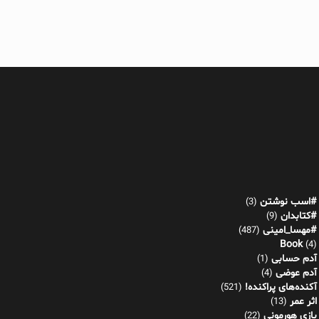
#اسب نوشتن
(3)
#کتابدان
(9)
#مهسا_امینی
(487)
Book
(4)
آدم حسابی
(1)
آدم عوضی
(4)
آکنده‌های پراکنده!
(521)
اثر عمر
(13)
بازی هورمونی
(22)