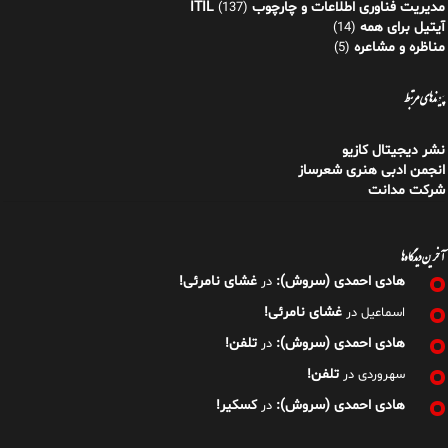
مدیریت فناوری اطلاعات و چارچوب ITIL
(137)
آیتیل برای همه
(14)
مناظره و مشاعره
(5)
پیوندهای مرتبط
نشر دیجیتال کازیو
انجمن ادبی هنری شعرساز
شرکت مدانت
آخرین دیدگاه‌ها
هادی احمدی (سروش):
غشای نامرئی!
در
غشای نامرئی!
اسماعیل
در
هادی احمدی (سروش):
تلفن!
در
تلفن!
سهروردی
در
هادی احمدی (سروش):
کسکیر!
در