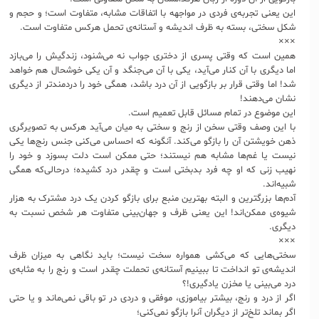
این یعنی تجربه‌ی فردی در مواجهه با اتفاقات مشابه، متفاوت است؛ و حجم و
شکل سختی، بسته به ظرف اندیشه و آستانه‌ی تحمل هرکس متفاوت است.
×××
همین است که وقتی پسری از دختری جواب نه می‌شنود، زندگیش را می‌بازد
اما دیگری با آن کنار می‌آید، یکی با آن می‌جنگد و آن یکی خوشحال هم خواهد
شد! اما وقتی قرار بر بازگویی از آن درد باشد، همگی خود را دردمندتر از دیگری
نشان می‌دهند!
این موضوع در تمام مسائل قابل تعمیم است.
با این وصف وقتی سخن از رنج و سختی به میان می‌آید هرکس به تصویرگری
ذهن خویشتن آن را بازگو می‌کند. آنگونه که احساس می‌کنی جنس رنج‌ها یکی
نیست یا غم‌ها مشابه هم نیستند؛ حتی ممکن است دلت بسوزد و خود را
نهیب زنی که او چه فرد بدبختی است و چقدر درد کشیده؛ درحالی‌که همگی
شبیه‌اند.
آدم‌ها بزرگترین و البته بهترین منبع برای بازگو کردن یک درد مشترک به هزار
شیوه‌ی ممکن‌اند! این یعنی ظرف و جهان‌بینی متفاوت هر شخص نسبت به
دیگری.
×××
سختی‌هایی که می‌کشی همواره سخت نیست؛ باید نگاهی به میزان ظرف
اندیشه‌ی تو انداخت تا ببینیم آستانه‌ی تحملت چقدر است و رنج را به مثابه‌ی
درد می‌بینی یا مخزن یادگیری!؟
اگر از درد و رنج، بیشتر بیاموزی، موفقی و دردی در تو باقی نمی‌ماند و یا حتی
اگر بماند تلخ‌تر از دیگران آنرا بازگو نمی‌کنی؛