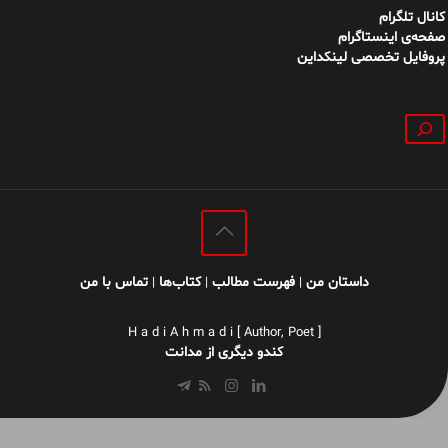
کانال تلگرام
صفحه‌ی اینستاگرام
پروفایل تخصصی لینکداین
جستجو
داستان من
فهرست مطالب
کتاب‌ها
تماس با من
|
|
|
H a d i A h m a d i [ Author, Poet ]
کندو دیگری از مدانت