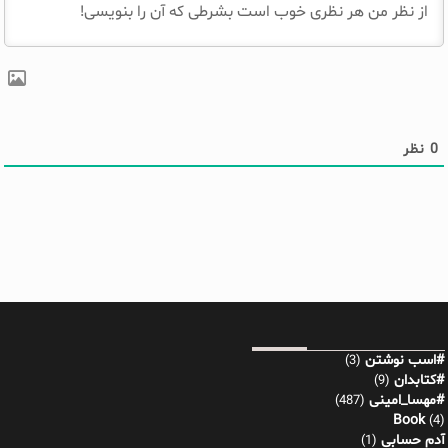
0
نظر
#اسب نوشتن
(3)
#کتابدان
(9)
#مهسا_امینی
(487)
Book
(4)
آدم حسابی
(1)