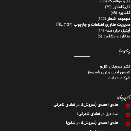
کار و موفقیت
(36)
کاریکلماتور
(79)
گفتاورد
(48)
مجموعه اشعار
(122)
مدیریت فناوری اطلاعات و چارچوب ITIL
(137)
آیتیل برای همه
(14)
مناظره و مشاعره
(5)
پیوندهای مرتبط
نشر دیجیتال کازیو
انجمن ادبی هنری شعرساز
شرکت مدانت
آخرین دیدگاه‌ها
هادی احمدی (سروش):
غشای نامرئی!
در
غشای نامرئی!
اسماعیل
در
هادی احمدی (سروش):
تلفن!
در