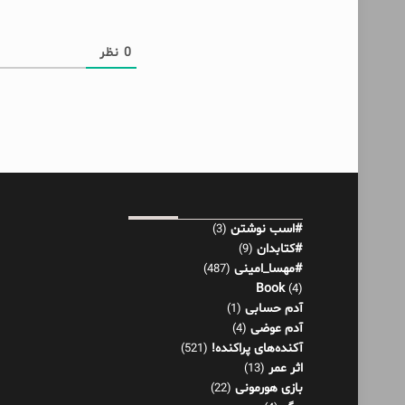
0
نظر
#اسب نوشتن
(3)
#کتابدان
(9)
#مهسا_امینی
(487)
Book
(4)
آدم حسابی
(1)
آدم عوضی
(4)
آکنده‌های پراکنده!
(521)
اثر عمر
(13)
بازی هورمونی
(22)