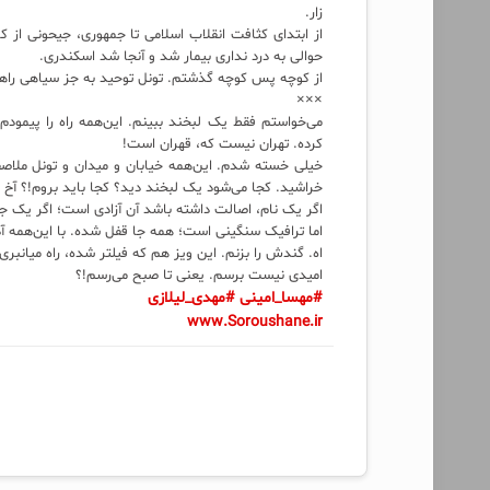
زار.
از ابتدای کثافت انقلاب اسلامی تا جمهوری، جیحونی از ک
حوالی به درد نداری بیمار شد و آنجا شد اسکندری.
از کوچه پس کوچه گذشتم. تونل توحید به جز سیاهی را
×××
می‌خواستم فقط یک لبخند ببینم. این‌همه راه را پیمودم
کرده. تهران نیست که، قهران است!
خیلی خسته شدم. این‌همه خیابان و میدان و تونل ملاصفت
خراشید. کجا می‌شود یک لبخند دید؟ کجا باید بروم!؟ آخ یا
اگر یک نام، اصالت داشته باشد آن آزادی است؛ اگر یک جای
اما ترافیک سنگینی است؛ همه جا قفل شده. با این‌همه آد
اه. گندش را بزنم. این ویز هم که فیلتر شده، راه میانبر
امیدی نیست برسم. یعنی تا صبح می‌رسم!؟
#مهسا_امینی
#مهدی_لیلازی
www.Soroushane.ir