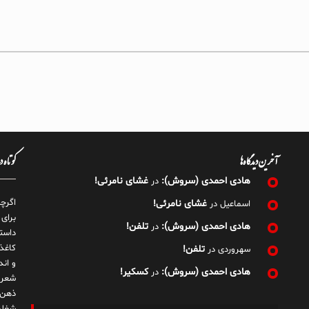
آخرین دیدگاه‌ها
کوتاه 
هادی احمدی (سروش):
غشای نامرئی!
در
اگرچ
غشای نامرئی!
اسماعیل
در
برای
هادی احمدی (سروش):
تلفن!
در
داست
کاغذ
تلفن!
سهروردی
در
و ان
هادی احمدی (سروش):
کسکیر!
در
شعر 
ذهن!