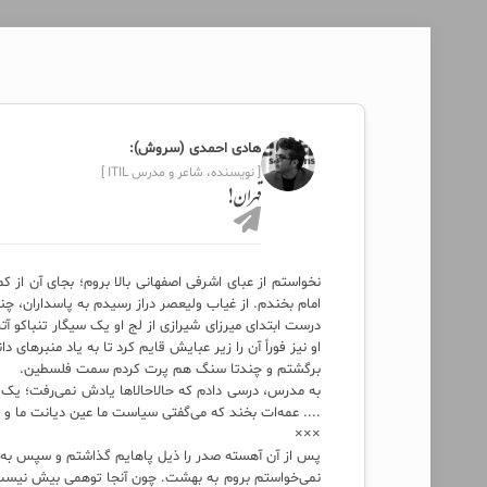
هادی احمدی (سروش):
[ نویسنده، شاعر و مدرس ITIL ]
قهران!
نخواستم از عبای اشرفی اصفهانی بالا بروم؛ بجای آن از کم
امام بخندم. از غیاب ولیعصر دراز رسیدم به پاسداران، چن
درست ابتدای میرزای شیرازی از لج او یک سیگار تنباکو آ
او نیز فوراً آن را زیر عبایش قایم کرد تا به یاد منبرها
برگشتم و چندتا سنگ هم پرت کردم سمت فلسطین.
به مدرس، درسی دادم که حالاحالاها یادش نمی‌رفت؛ یک ا
.... عمه‌ات بخند که می‌گفتی سیاست ما عین دیانت ما 
×××
پس از آن آهسته صدر را ذیل پاهایم گذاشتم و سپس به
نمی‌خواستم بروم به بهشت. چون آنجا توهمی بیش نیست. سر