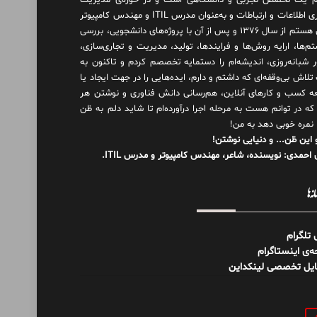
 یک تخصص تجربی و دانشگاهی است و در حوزه‌ی مدیریت
فناوری اطلاعات و ارتباطات و به‌عنوان مدرس ITIL و مهندس کامپیوتر
فعال هستم از سال ۱۳۷۶ و پس از آن با پروژه‌های دانشجویی، بررسی
م‌ها، ارایه روش‌ها و فرایندها، تولید، مدیریت و تجاری‌سازی،
ور شبانه‌روزی، اندیشه‌ام را دستمایه تخصصم کردم و تاکنون به
لاش بی‌وقفه‌ای که داشتم و دارم، اید‌ه‌هایی را در جهت ایجاد یا
ه کسب و کارهای آنلاین، هم‌رسانی دانش فناوری و نوشتن هر
 که در توانم هست به مرحله اجرا درآورده‌ام تا شاید دلم به ظن
 نمره خوبی دهد به من!
 این ظن... و دنیایی نوشتن!
احمدی: نویسنده، شاعر، مهندس کامپیوتر و مدرس ITIL.
نه‌ها
ل تلگرام
‌ی اینستاگرام
ایل تخصصی لینکداین
و