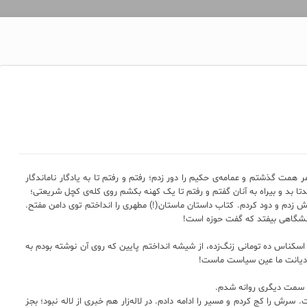
ر همت گذشتم و عمامه‌ی حکیم را دور زدم؛ رفتم و رفتم تا به یادگار ناماندگار
دتا بد و بیراه به آنان گفتم و رفتم تا یک کهنه بکشم روی کله‌ی کچل شریعتی؛
تش زدم و دود کردم. کتاب داستان ماستان(!) مطهری را انداختم توی دامن مفتح.
ی دانشگاهی بیفتد که گفت حوزه است!
سکناس ده تومانی زنگ‌زده، از شیشه انداختم پایین که روی آن نوشته بودم به
و دیانت ما عین سیاست ماست!
 سمت دیگری روانه شدم.
ش را کج کردم و مسیر را ادامه دادم. در لاله‌زار هم خبری از لاله نبود؛ بجز