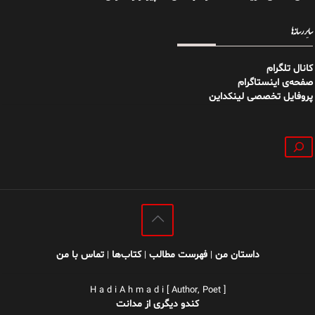
سایر رسانه‌ها
کانال تلگرام
صفحه‌ی اینستاگرام
پروفایل تخصصی لینکداین
جستجو
داستان من
فهرست مطالب
کتاب‌ها
تماس با من
|
|
|
H a d i A h m a d i [ Author, Poet ]
کندو دیگری از مدانت