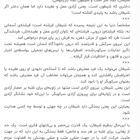
شیطان، نماد شر است و شیطون نماد بازیگوشی!
دختری که شیطون است، یعنی آزادی عمل و عقیده دارد اما همان دختر اگر
شیطان باشد به پلیدی آغشته است!
×××
مشخصاً دنیا به این نتیجه رسیده که شیطان فرشته است؛ فرشته‌ی آسمانی
نه، بلکه فرشته‌ی درونی. فرشته‌ای که تاوان آزادی عمل و عقیده‌اش، طردشدگی
است؛ طرد که شوی از عرش ذهن، به فرش زیر پای مردم درخواهی آمد.
این نیروی سرکش و قدرتمند که درون ناخودآگاه انسان است همیشه تحت
تأثیر تمایلات سرکوب‌شده، اضطراب‌ها یا ترس‌‌های تحمیلی بواسطه‌ی اجبار
دین و قانون و اخلاقیات قرار گرفته...
×××
شیطان می‌تواند یک فرد معترض باشد که تا آستانه‌ی نابودی او روی عقیده یا
اعتراضش پافشاری کند و همزمان می‌تواند مخاطب آن فرد معترض باشد که
بعنوان سرکوبگر او را نابود کند.
این یعنی شیطان، نیروی آزادی است منتها در زاویه‌ای برای غلبه بر حصار آزادی
است و در زاوایه‌ای برای پیروزی آزادی سرکوبگر. با این‌که خود نشانگر آزادی
است.
بعبارتی این یعنی بستگی دارد شیطان در چه جهتی و توسط چه کسی هدایت
شود.
×××
با این‌حال بنظرم شیطان، یک قدرت بی‌حصر و بی‌انتهای فکری است. یک حد
از رهایی، برای غلبه بر هر سد و مانعی؛ فقط بستگی به این دارد که در جهت
مثبت حرکت کند یا در جهت منفی. مثب و منفی بودنش به قضاوت مردم