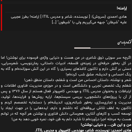
اِرامنه!
هادی احمدی (سروش): [ نویسنده، شاعر و مدرس ITIL ] اِرامنه! بطرز عجیبی
علیه "شیطان" جبهه می‌گیریم ولی با "شیطون"
[…]
کوتاه درباره من
اگرچه سر سوزنی ذوق شاعری در من هست و دنیایی واژه‌‌ی فرسوده برای نوشتن! اما
در کل به‌طور حرفه‌ای در زمینه‌ی فلسفه، ادبیات داستانی، رمان‌نویسی، شعرسرایی،
دستی بر آتش دارم و تاکنون کاغذهای بسیاری را گاه در این آتش سوزانده‌ام و گاه به
رنگ احساس و اندیشه، مشق شب کرده‌ام!
شعر و نوشته، داستان احساس من است و شغلم، داستان منطق ذهن!
شغلم یک تخصص تجربی و دانشگاهی است و در حوزه‌ی مدیریت فناوری اطلاعات و
ارتباطات و به‌عنوان مدرس ITIL و مهندس کامپیوتر فعال هستم از سال ۱۳۷۶ و پس
از آن با پروژه‌های دانشجویی، بررسی سیستم‌ها، ارایه روش‌ها و فرایندها، تولید،
مدیریت و تجاری‌سازی، به‌طور شبانه‌روزی، اندیشه‌ام را دستمایه تخصصم کردم و
تاکنون به لطف تلاش بی‌وقفه‌ای که داشتم و دارم، اید‌ه‌هایی را در جهت ایجاد یا
توسعه کسب و کارهای آنلاین، هم‌رسانی دانش فناوری و نوشتن هر آنچه که در توانم
هست به مرحله اجرا درآورده‌ام تا شاید دلم به ظن خود، نمره خوبی دهد به من!
من و این ظن... و دنیایی نوشتن!
هادی احمدی: نویسنده، شاعر، مهندس کامپیوتر و مدرس ITIL.