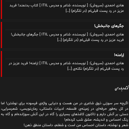
هادی احمدی (سروش): [ نویسنده، شاعر و مدرس ITIL ] کتابِ بدنمند! فرید
عزیز در رد پست قبلی‌ام (در تلگرام)
[…]
جگرهای جانبخش!
هادی احمدی (سروش): [ نویسنده، شاعر و مدرس ITIL ] جگرهای جانبخش!
فرید عزیز در رد پست قبلی‌ام (در تلگرام)
[…]
اِرامنه!
هادی احمدی (سروش): [ نویسنده، شاعر و مدرس ITIL ] اِرامنه! فرید عزیز در
رد پست قبلی‌ام (در تلگرام) نکته‌ی
[…]
کوتاه درباره من
اگرچه سر سوزنی ذوق شاعری در من هست و دنیایی واژه‌‌ی فرسوده برای نوشتن! اما
در کل به‌طور حرفه‌ای در زمینه‌ی فلسفه، ادبیات داستانی، رمان‌نویسی، شعرسرایی،
دستی بر آتش دارم و تاکنون کاغذهای بسیاری را گاه در این آتش سوزانده‌ام و گاه به
رنگ احساس و اندیشه، مشق شب کرده‌ام!
شعر و نوشته، داستان احساس من است و شغلم، داستان منطق ذهن!