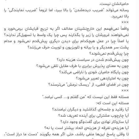
حامیانشان نیست.
رسانه می‌تواند "ضریب دیده‌شدن" را بالا ببرد، اما لزوماً "ضریب نمایندگی" را
بالا نمی‌برد.
×××
واقعاً نمی‌فهمم این خارج‌نشینان مخالف اگر به تریج قبایشان برمی‌خورد و
نمی‌خواهند غرورشان را زیر پا بگذارند پس چرا یک واسط یا تسهیل‌گر ندارند؟
یا اصلاً چرا در عمل هیچکدام برای دیدن دیگری پیش‌قدم نمی‌شود و مدام
پشت سر همدیگر و یا بیانه و تلویزیون و توییت حرف می‌زنند؟
چرا پیش‌قدم نمی‌شوند؟
چون پیش‌قدم شدن در سیاست هزینه دارد؟
چون به معنای پذیرش برابری با طرف مقابل تلقی می‌شود؟
چون پایگاه حامیان خودی را ناراضی می‌کند؟
چون به امتیازدهی تعبیر می‌شود؟
چون در فضای قطبی، از "ریسک نرمش" می‌ترسند؟
×××
مسئله فقط این نیست که "من گفتم و... کسی نیامد."
مسئله این است که:
آیا رفتید و جلسه‌ای گذاشتید و دیگران نیامدند؟
آیا چارچوب مشترکی برای آینده تعریف شد؟
آیا سازوکار نهادی برای گفت‌وگو وجود دارد؟
آیا هزینه‌ی تفرقه از هزینه‌ی اتحاد بیشتر است یا نه؟
تا وقتی پاسخ این‌ها منفی باشد، حتی اگر همه بگویند "دست ما دراز است"،