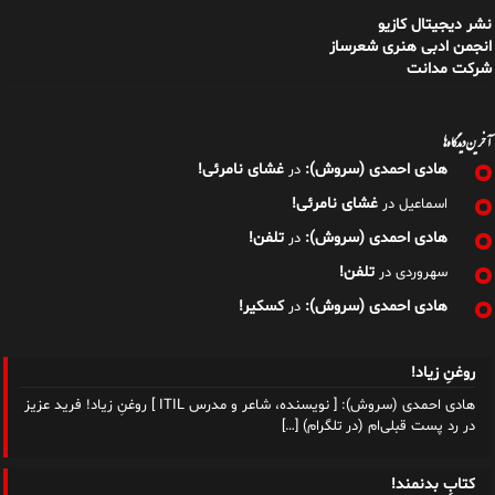
نشر دیجیتال کازیو
انجمن ادبی هنری شعرساز
شرکت مدانت
آخرین دیدگاه‌ها
هادی احمدی (سروش):
غشای نامرئی!
در
غشای نامرئی!
اسماعیل
در
هادی احمدی (سروش):
تلفن!
در
تلفن!
سهروردی
در
هادی احمدی (سروش):
کسکیر!
در
روغنِ زیاد!
هادی احمدی (سروش): [ نویسنده، شاعر و مدرس ITIL ] روغنِ زیاد! فرید عزیز
در رد پست قبلی‌ام (در تلگرام)
[…]
کتابِ بدنمند!