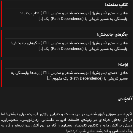
هادی احمدی (سروش): [ نویسنده، شاعر و مدرس ITIL ] جگرهای جانبخش!
وابستگی به مسیر تاریخی یا (Path Dependence) یک
[…]
اِرامنه!
هادی احمدی (سروش): [ نویسنده، شاعر و مدرس ITIL ] اِرامنه! وابستگی به
مسیر تاریخی یا (Path Dependence) یک مفهوم
[…]
کوتاه درباره من
اگرچه سر سوزنی ذوق شاعری در من هست و دنیایی واژه‌‌ی فرسوده برای نوشتن! اما
در کل به‌طور حرفه‌ای در زمینه‌ی فلسفه، ادبیات داستانی، رمان‌نویسی، شعرسرایی،
دستی بر آتش دارم و تاکنون کاغذهای بسیاری را گاه در این آتش سوزانده‌ام و گاه به
رنگ احساس و اندیشه، مشق شب کرده‌ام!
شعر و نوشته، داستان احساس من است و شغلم، داستان منطق ذهن!
شغلم یک تخصص تجربی و دانشگاهی است و در حوزه‌ی مدیریت فناوری اطلاعات و
ارتباطات و به‌عنوان مدرس ITIL و مهندس کامپیوتر فعال هستم از سال ۱۳۷۶ و پس
از آن با پروژه‌های دانشجویی، بررسی سیستم‌ها، ارایه روش‌ها و فرایندها، تولید،
مدیریت و تجاری‌سازی، به‌طور شبانه‌روزی، اندیشه‌ام را دستمایه تخصصم کردم و
تاکنون به لطف تلاش بی‌وقفه‌ای که داشتم و دارم، اید‌ه‌هایی را در جهت ایجاد یا
توسعه کسب و کارهای آنلاین، هم‌رسانی دانش فناوری و نوشتن هر آنچه که در توانم