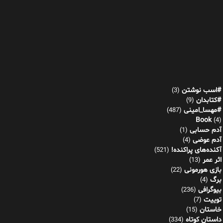
#اسب نوشتن
(3)
#کتابدان
(9)
#مهسا_امینی
(487)
Book
(4)
آدم حسابی
(1)
آدم عوضی
(4)
آکنده‌های پراکنده!
(521)
اثر عمر
(13)
بازی هورمونی
(22)
برگ
(4)
بیوگرافی
(236)
توییت
(7)
خاستان
(15)
داستان کوتاه
(334)
گفتم گفت
(149)
موجه در جمع توجیه
(77)
نشانه های پنهان
(92)
دین شناسی
(42)
رازهای معبد آنا
(30)
راننده
(1)