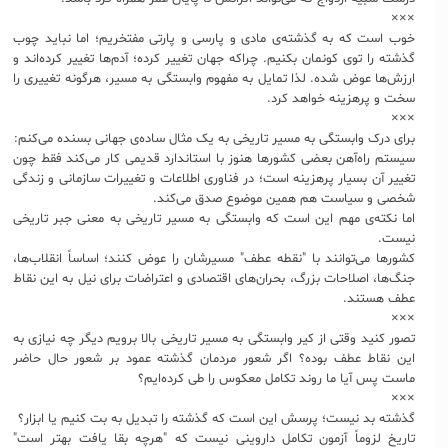
×××
خوب است که به گذشته‌ی مادی و پارسی و پارتی مفتخریم؛ اما نباید چوب
گذشته را توی کونمان بکنیم. چراکه جهان تغییر کرده؛ آدم‌ها تغییر کرده‌اند و
ارزش‌ها عوض شده. لذا تمایل به مفهوم وابستگی به مسیر، هرگونه تغییری را
سخت و پرهزینه خواهد کرد.
×××
برای درک وابستگی به مسیر تاریخی به یک مثال ساده‌ی جهانی بسنده می‌کنم:
سیستم راه‌آهن بعضی کشورها هنوز با استاندارد قدیمی کار می‌کند فقط چون
تغییر آن بسیار پرهزینه است؛ در فناوری اطلاعات و تغییرات سازمانی و زندگی
شخصی و سیاست هم همین موضوع صدق می‌کند.
اما نکته‌ی مهم این است که وابستگی به مسیر تاریخی به معنی جبر تاریخی
نیست.
کشورها می‌توانند با "نقطه عطف" مسیرشان را عوض کنند؛ اساساً انقلاب‌ها،
جنگ‌ها، اصلاحات بزرگ، بحران‌های اقتصادی و اعتراضات برای نیل به این نقاط
عطف هستند.
×××
تصور کنید وقتی از کیر وابستگی به مسیر تاریخی بالا برویم دیگر چه نیازی به
این نقاط عطف بوده؟ اگر شعور مردمان گذشته عمود بر شعور حال حاضر
ماست پس آیا ما روند تکامل معکوس را طی کرده‌ایم؟
×××
گذشته بد نیست؛ پرسش این است که گذشته را تبدیل به بت کنیم یا ابزار؟
تاریخ لزوماً آزمون تکامل داروینی نیست که "هرچه بقا یافت بهتر است"