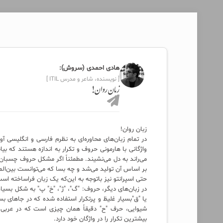
هادی احمدی (سروش):
[ نویسنده، شاعر و مدرس ITIL ]
زبان روان!
زبان روان!
در تمام زبان‌های محاوره‌ای به نظرم فارسی و انگلیسی آو
واژگانی با هارمونی حروف و تکرار به اندازه هستند که بیا
می‌راند به دل می‌نشیند. مطمئناً اگر مشکل حروف چسبان 
بر اساس آن تولید می‌شد و چه بسا که می‌توانست بین‌ال
حتی اسپرانتو نیز باتوجه به این‌که یک زبان فراساخته است
در زبان‌های دیگر، حروف: "گ"، "ژ"، "خ" پ" به شکل بسیار 
یا "ق"‌بسیار غلیظ و پرتکرار استفاده شده که در جاهای
شیوایی، حرف "ح" دقیقاً همان چیزی است که در عربی با 
بیشترین تکرار را در واژگان خود دارد.