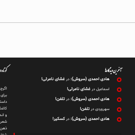
آخرین دیدگاه‌ها
کوتاه 
هادی احمدی (سروش):
غشای نامرئی!
در
اگرچ
غشای نامرئی!
اسماعیل
در
برای
هادی احمدی (سروش):
تلفن!
در
داست
کاغذ
تلفن!
سهروردی
در
و ان
هادی احمدی (سروش):
کسکیر!
در
شعر 
ذهن!