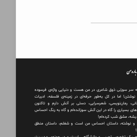
درباره من
ه سر سوزنی ذوق شاعری در من هست و دنیایی واژه‌‌ی فرسوده
 نوشتن! اما در کل به‌طور حرفه‌ای در زمینه‌ی فلسفه، ادبیات
انی، رمان‌نویسی، شعرسرایی، دستی بر آتش دارم و تاکنون
های بسیاری را گاه در این آتش سوزانده‌ام و گاه به رنگ احساس
دیشه، مشق شب کرده‌ام!
و نوشته، داستان احساس من است و شغلم، داستان منطق