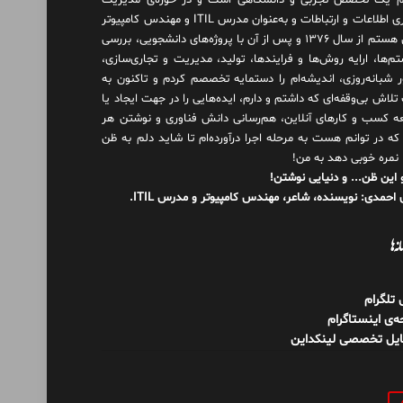
 یک تخصص تجربی و دانشگاهی است و در حوزه‌ی مدیریت
فناوری اطلاعات و ارتباطات و به‌عنوان مدرس ITIL و مهندس کامپیوتر
فعال هستم از سال ۱۳۷۶ و پس از آن با پروژه‌های دانشجویی، بررسی
م‌ها، ارایه روش‌ها و فرایندها، تولید، مدیریت و تجاری‌سازی،
ور شبانه‌روزی، اندیشه‌ام را دستمایه تخصصم کردم و تاکنون به
لاش بی‌وقفه‌ای که داشتم و دارم، اید‌ه‌هایی را در جهت ایجاد یا
ه کسب و کارهای آنلاین، هم‌رسانی دانش فناوری و نوشتن هر
 که در توانم هست به مرحله اجرا درآورده‌ام تا شاید دلم به ظن
 نمره خوبی دهد به من!
 این ظن... و دنیایی نوشتن!
احمدی: نویسنده، شاعر، مهندس کامپیوتر و مدرس ITIL.
نه‌ها
ل تلگرام
‌ی اینستاگرام
ایل تخصصی لینکداین
و