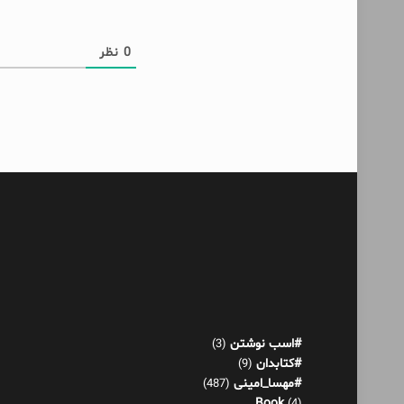
0
نظر
#اسب نوشتن
(3)
#کتابدان
(9)
#مهسا_امینی
(487)
Book
(4)
آدم حسابی
(1)
آدم عوضی
(4)
آکنده‌های پراکنده!
(521)
اثر عمر
(13)
بازی هورمونی
(22)