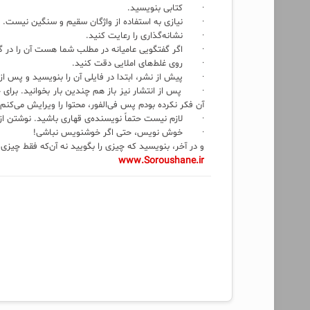
· کتابی بنویسید.
· نیازی به استفاده از واژگان سقیم و سنگین نیست.
· نشانه‌گذاری‌ را رعایت کنید.
· اگر گفتگویی عامیانه در مطلب شما هست آن را در گیومه
· روی غلط‌های املایی دقت کنید.
· پیش از نشر، ابتدا در فایلی آن را بنویسید و پس از 
· پس از انتشار نیز باز هم چندین بار بخوانید. برای خ
آن فکر نکرده بودم پس فی‌الفور، محتوا را ویرایش می‌کنم.
· لازم نیست حتماً نویسنده‌ی قهاری باشید. نوشتن از 
· خوش نویس، حتی اگر خوشنویس نباشی!
و در آخر، بنویسید که چیزی را بگویید نه آن‌که فقط چیزی 
www.Soroushane.ir