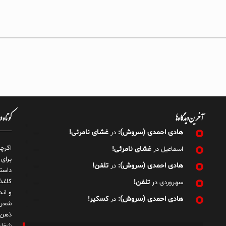
آخرین دیدگاه‌ها
کوتاه 
هادی احمدی (سروش):
غشای نامرئی!
در
اگرچ
غشای نامرئی!
اسماعیل
در
برای
هادی احمدی (سروش):
تلفن!
در
داست
کاغذ
تلفن!
سهروردی
در
و ان
هادی احمدی (سروش):
کسکیر!
در
شعر 
ذهن!