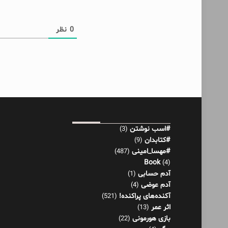
0
نظر
#اسب نوشتن
(3)
#کتابدان
(9)
#مهسا_امینی
(487)
Book
(4)
آدم حسابی
(1)
آدم عوضی
(4)
آکنده‌های پراکنده!
(521)
اثر عمر
(13)
بازی هورمونی
(22)