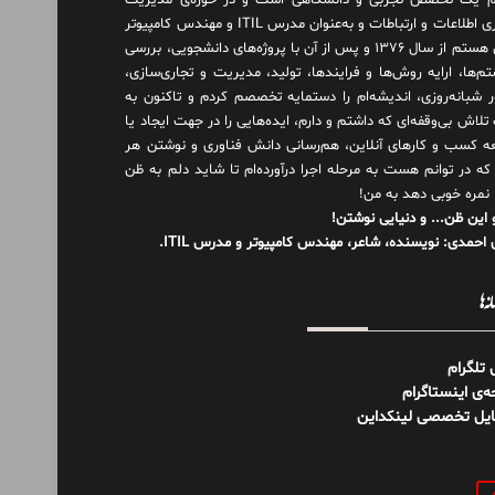
 یک تخصص تجربی و دانشگاهی است و در حوزه‌ی مدیریت
فناوری اطلاعات و ارتباطات و به‌عنوان مدرس ITIL و مهندس کامپیوتر
فعال هستم از سال ۱۳۷۶ و پس از آن با پروژه‌های دانشجویی، بررسی
م‌ها، ارایه روش‌ها و فرایندها، تولید، مدیریت و تجاری‌سازی،
ور شبانه‌روزی، اندیشه‌ام را دستمایه تخصصم کردم و تاکنون به
لاش بی‌وقفه‌ای که داشتم و دارم، اید‌ه‌هایی را در جهت ایجاد یا
ه کسب و کارهای آنلاین، هم‌رسانی دانش فناوری و نوشتن هر
 که در توانم هست به مرحله اجرا درآورده‌ام تا شاید دلم به ظن
 نمره خوبی دهد به من!
 این ظن... و دنیایی نوشتن!
احمدی: نویسنده، شاعر، مهندس کامپیوتر و مدرس ITIL.
نه‌ها
ل تلگرام
‌ی اینستاگرام
ایل تخصصی لینکداین
و