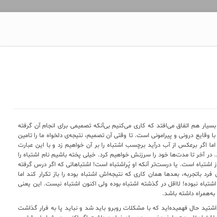
سیار هم اتفاق می‌افتد که کاری می‌کنیم بی‌آنکه تصمیمی برای انجام آن گرفته
 وقایع درونی و پیرامونی است. تا وقتی آن تصمیم، نتیجه‌ی دلخواه ما را تامین
ما اگر برعکس از آب درآید برچسب اشتباه را بر آن خواهیم زد و با این عبارت
. در آخر تا مدت‌ها خود را سرزنش خواهیم کرد. خیلی پخته باشیم نام اشتباه را
شتباه‌ است. یا درست‌تر آنکه او پُراشتباه است! اشتباهاتی که اگر درس گرفته
رد باتجربه، بعدها همان کاری که نتیجه‌اش اشتباه بوده را باز تکرار ‌کند اما
اشتباه نبوده! لااقل در گذشته اشتباه بوده ولی اکنون اشتباه نیست. این یعنی
به‌همراه داشته باشد.
ذاشتید حال فهمیده‌اید که با مشکلات روبرو باید شد و نباید پا به فرار گذاشت