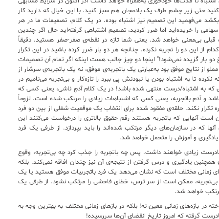
 اشتباه تا مدت‌ها خودخوری به‌همراه خواهد داشت اگر اکنون در شرایط مشابهی
نید حتی زیر چشم طرف یک بادمجان هم سبز کنید. با این خیال که دارید کار
بکشد می‌فهمید این تصمیم نیز اشتباه بوده. در یک کلام، تصمیمات ما در هر
 سهامی را خریده‌اید اما ضرر کردید، تصمیم اشتباهی گرفته‌اید حال اگر چندین
 قبلی بی‌معنی خواهد شد. یعنی شما تازه در نقطه‌ی صفر-صفر هستید. دقیقاً
ام از این دو را تجربه نکرده. چنانچه هر دو بار ضرر کرده باشید در این تکرار
خ دو بار گزیده نمی‌شود!" اینجا دو چیز جالب هست اینکه اگر تمام آن تصمیمات
و از نتایج موفق بود به‌عبارتی یک باتجربه‌‌ی موفق، نه یک باتجربه‌ی سرشار از
کرده تا به اشتباه بودن یا نبودنش پی ببرد را تازه‌کار و بی‌تجربه می‌نامیم در
ی که به اشتباه/درست منتهی شده باشد! در یک کلام آدمِ ناشی، یعنی کسی که
شد و آدم باتجربه، یعنی کسی که اشتباهات زیادی را مرتکب شده است. لزوماً
ره تکرار نکند. حلقه‌ی مفقود شده برای انتخاب یک موقعیت شغلی از بین دو فرد
ن است آنهایی که باتجربه هستند رقم حقوق بالاتری را درخواست می‌کنند این
ها که در سازمان‌های دیگر مرتکب شده‌اند را باید بپردازد. از طرفی یک فرد
ی یادگیری و آموزش را متحمل خواهد شد.
نادرست زیادی خواهند داشت. پس چه باتجربه را جذب کرد چه بی‌تجربه، وقوع
چنین یادگیری و درس گرفتن از نتیجه‌ی آن نیز چندان افاقه نمی‌کند. بلکه
‌های زمانی مختلف است که نشان می‌دهد یک فرد باتجربیات موفق هستید یا یک
بی‌تجربه، ممکن است از سر ترس، خطای فاحشی را مرتکب نشود. از طرفی یک
مرتکب خواهد شد.
ته در بازه‌های زمانی معین نه! بلکه در بازهای زمانی مختلف به بهترین وجه به
درست گرفته که امروز تاریخ انقضای آن‌ها سررسیده!