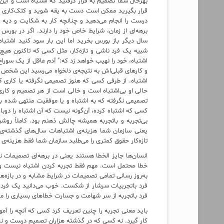
بهرحال شما تصمیم به فرار گرفتید که اشتباه است و این
قرار بگیرید ممکن است دست به یقه شوید و کتک‌کاری ک
درست را انجام می‌دهید و چنانچه کار به شکایت و دیه 
برهه‌ای از زمان، شرایط خاص خود را دارند. اگر در بورس
سال دیگر باز بورس بخرید اما این بار سود کنید اشتباه
شبیه یک فرد ناشی و تازه‌کار، مثل کسی که تاکنون هیچ‌کد
اشتباه، خود را نهیب خواهد زد که:" آدم عاقل از یک سورا
و کارهای قبلی‌اش به نتیجه‌ی دلخواه می‌رسید این شخص ممل
اشتباه. از طرفی کسی که هنوز تصمیمی نگرفته یا کاری که ن
حالی او بی‌اشتباه است و خالی است از هر تصمیم و کار
تصمیمی نگرفته که به اشتباه و یا موفقیت منتهی شده با
کسی که اشتباه کرده، آن‌گونه نیست که آن اشتباه را دوبا
بی‌تجربه و باتجربه همیشه چالش ذهنم بود. کاملاً روش
یعنی سازمان شما هزینه‌ی اشتباهات سال‌های گذشته‌ی آن
تاز‌ه‌کار حقوق کمتری را می‌طلبد سازمان شما فقط هزینه‌
انسان‌ها جایز الخطا هستند یعنی در برهه‌ای تصمیمات 
خطا محتمل است. مهم فقط تجربه کردن اشتباه نیست و هم
به‌روز رسانی تمامی تصمیمات در شرایط مشابه و در بازه
فرد باتجربیات سرشار از شکست. خوب می‌دانید یک فرد 
فرد باتجربه از سر شهامت و جسارت خطاهای بسیاری را 
باید معنی تجربه را چنین تعریف کرد کسی که آنچه را آموخ
کار گیرد. نه کسی که در گذشته هزاران تصمیم درست و نا