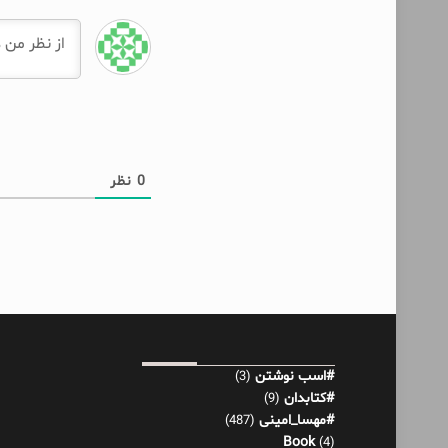
0
نظر
#اسب نوشتن
(3)
#کتابدان
(9)
#مهسا_امینی
(487)
Book
(4)