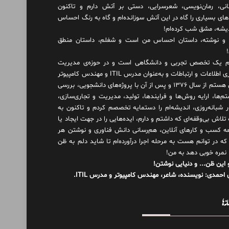
انی، رمان‌نویسی، شعرسرایی، دستی بر آتش دارم و تاکنون
های بسیاری را گاه در این آتش سوزانده‌ام و گاه به رنگ احساس
دیشه، مشق شب کرده‌ام!
و نوشته، داستان احساس من است و شغلم، داستان منطق
 یک تخصص تجربی و دانشگاهی است و در حوزه‌ی مدیریت
فناوری اطلاعات و ارتباطات و به‌عنوان مدرس ITIL و مهندس کامپیوتر
فعال هستم از سال ۱۳۷۶ و پس از آن با پروژه‌های دانشجویی، بررسی
م‌ها، ارایه روش‌ها و فرایندها، تولید، مدیریت و تجاری‌سازی،
ور شبانه‌روزی، اندیشه‌ام را دستمایه تخصصم کردم و تاکنون به
لاش بی‌وقفه‌ای که داشتم و دارم، اید‌ه‌هایی را در جهت ایجاد یا
ه کسب و کارهای آنلاین، هم‌رسانی دانش فناوری و نوشتن هر
 که در توانم هست به مرحله اجرا درآورده‌ام تا شاید دلم به ظن
 نمره خوبی دهد به من!
 این ظن... و دنیایی نوشتن!
احمدی: نویسنده، شاعر، مهندس کامپیوتر و مدرس ITIL.
نه‌ها