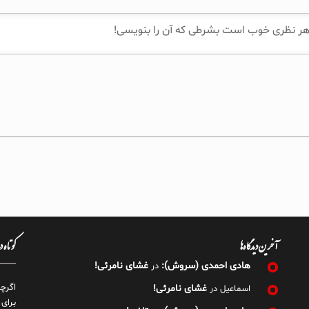
آخرین دیدگاه‌ها
کوتاه 
هادی احمدی (سروش):
غشای نامرئی!
در
اگرچ
غشای نامرئی!
اسماعیل
در
برای