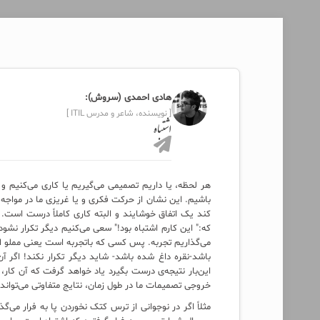
هادی احمدی (سروش):
[ نویسنده، شاعر و مدرس ITIL ]
اشتباه
هر لحظه، یا داریم تصمیمی می‌گیریم یا کاری می‌کنیم و ب
باشیم. این نشان از حرکت فکری و یا غریزی ما در مواجه با
کند یک اتفاق خوشایند و البته کاری کاملاً درست است. ا
که:" این کارم اشتباه بود!" سعی می‌کنیم دیگر تکرار نشود
می‌گذاریم تجربه. پس کسی که باتجربه است یعنی مملو از ا
باشد-نقره داغ شده باشد- شاید دیگر تکرار نکند! اگر آن ف
این‌بار نتیجه‌ی درست بگیرد یاد خواهد گرفت که آن کار، 
خروجی تصمیمات ما در طول زمان، نتایج متفاوتی می‌تواند 
مثلاً اگر در نوجوانی از ترس کتک نخوردن پا به فرار می‌گ