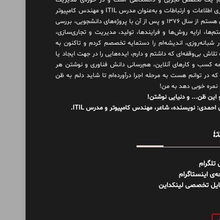
 یک تخصص تجربی و دانشگاهی است و در حوزه‌ی مدیریت
فناوری اطلاعات و ارتباطات و به‌عنوان مدرس ITIL و مهندس کامپیوتر
فعال هستم از سال ۱۳۷۶ و پس از آن با پروژه‌های دانشجویی، بررسی
م‌ها، ارایه روش‌ها و فرایندها، تولید، مدیریت و تجاری‌سازی،
ور شبانه‌روزی، اندیشه‌ام را دستمایه تخصصم کردم و تاکنون به
لاش بی‌وقفه‌ای که داشتم و دارم، اید‌ه‌هایی را در جهت ایجاد یا
ه کسب و کارهای آنلاین، هم‌رسانی دانش فناوری و نوشتن هر
 که در توانم هست به مرحله اجرا درآورده‌ام تا شاید دلم به ظن
 نمره خوبی دهد به من!
 این ظن... و دنیایی نوشتن!
احمدی: نویسنده، شاعر، مهندس کامپیوتر و مدرس ITIL.
نه‌ها
ل تلگرام
‌ی اینستاگرام
ایل تخصصی لینکداین
و