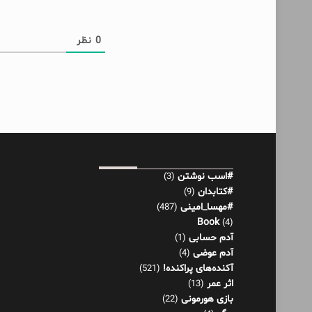
0
نظر
#اسب نوشتن
(3)
#کتابدان
(9)
#مهسا_امینی
(487)
Book
(4)
آدم حسابی
(1)
آدم عوضی
(4)
آکنده‌های پراکنده!
(521)
اثر عمر
(13)
بازی هورمونی
(22)