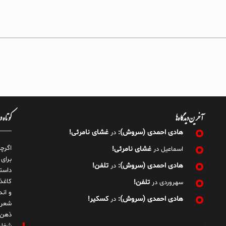
آخرین دیدگاه‌ها
کوتاه 
هادی احمدی (سروش):
غشای نامرئی!
در
اگرچ
غشای نامرئی!
اسماعیل
در
برای
هادی احمدی (سروش):
تلفن!
در
داست
کاغذ
تلفن!
سهروردی
در
و ان
هادی احمدی (سروش):
کسکیر!
در
شعر 
ذهن!