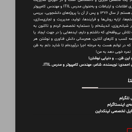
 یک تخصص تجربی و دانشگاهی است و در حوزه‌ی مدیریت
فناوری اطلاعات و ارتباطات و به‌عنوان مدرس ITIL و مهندس کامپیوتر
فعال هستم از سال ۱۳۷۶ و پس از آن با پروژه‌های دانشجویی، بررسی
م‌ها، ارایه روش‌ها و فرایندها، تولید، مدیریت و تجاری‌سازی،
ور شبانه‌روزی، اندیشه‌ام را دستمایه تخصصم کردم و تاکنون به
لاش بی‌وقفه‌ای که داشتم و دارم، اید‌ه‌هایی را در جهت ایجاد یا
ه کسب و کارهای آنلاین، هم‌رسانی دانش فناوری و نوشتن هر
 که در توانم هست به مرحله اجرا درآورده‌ام تا شاید دلم به ظن
 نمره خوبی دهد به من!
 این ظن... و دنیایی نوشتن!
احمدی: نویسنده، شاعر، مهندس کامپیوتر و مدرس ITIL.
نه‌ها
ل تلگرام
‌ی اینستاگرام
ایل تخصصی لینکداین
و