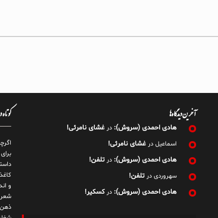
آخرین دیدگاه‌ها
کوتاه 
هادی احمدی (سروش):
غشای نامرئی!
در
اگرچ
غشای نامرئی!
اسماعیل
در
برای
هادی احمدی (سروش):
تلفن!
در
داست
کاغذ
تلفن!
سهروردی
در
و ان
هادی احمدی (سروش):
کسکیر!
در
شعر 
ذهن!