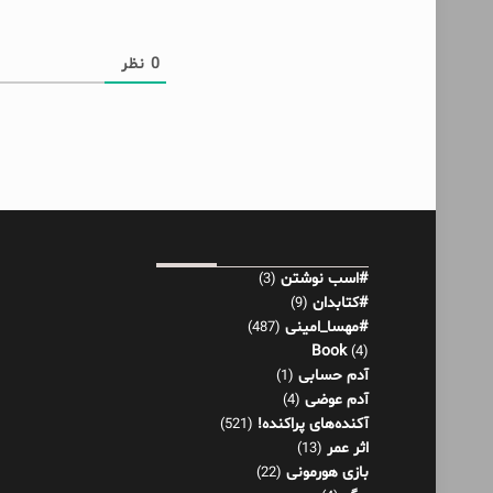
0
نظر
#اسب نوشتن
(3)
#کتابدان
(9)
#مهسا_امینی
(487)
Book
(4)
آدم حسابی
(1)
آدم عوضی
(4)
آکنده‌های پراکنده!
(521)
اثر عمر
(13)
بازی هورمونی
(22)