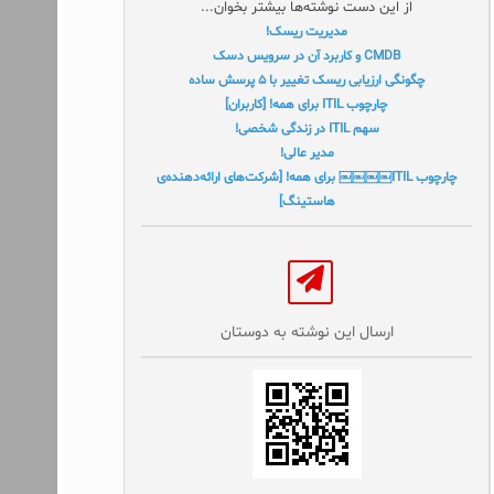
از این دست نوشته‌ها بیشتر بخوان...
مدیریت ریسک!
CMDB و کاربرد آن در سرویس دسک
چگونگی ارزیابی ریسک تغییر با ۵ پرسش ساده
چارچوب ITIL برای همه! [کاربران]
سهم ITIL در زندگی شخصی!
مدیر عالی!
چارچوب ITIL￼￼￼￼ برای همه! [شرکت‌های ارائه‌دهنده‌ی
هاستینگ]
ارسال این نوشته به دوستان‌