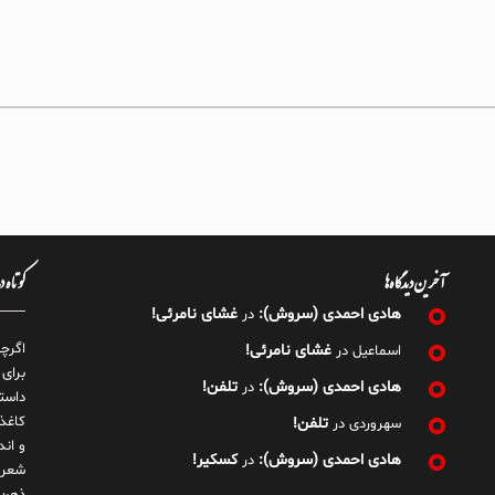
آخرین دیدگاه‌ها
کوتاه 
هادی احمدی (سروش):
غشای نامرئی!
در
اگرچ
غشای نامرئی!
اسماعیل
در
برای
هادی احمدی (سروش):
تلفن!
در
داست
کاغذ
تلفن!
سهروردی
در
و ان
هادی احمدی (سروش):
کسکیر!
در
شعر 