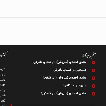
آخرین دیدگاه‌ها
کوتاه 
هادی احمدی (سروش):
غشای نامرئی!
در
اگرچ
غشای نامرئی!
اسماعیل
در
برای
هادی احمدی (سروش):
تلفن!
در
داست
کاغذ
تلفن!
سهروردی
در
و ان
هادی احمدی (سروش):
کسکیر!
در
شعر 
ذهن!