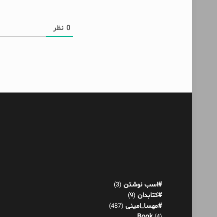
0
نظر
#اسب نوشتن
(3)
#کتابدان
(9)
#مهسا_امینی
(487)
Book