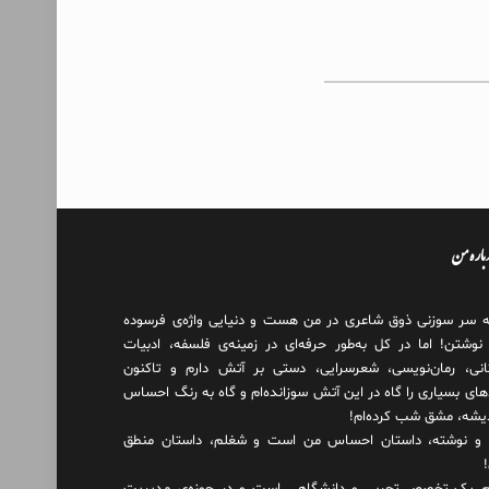
درباره من
ه سر سوزنی ذوق شاعری در من هست و دنیایی واژه‌‌ی فرسوده
 نوشتن! اما در کل به‌طور حرفه‌ای در زمینه‌ی فلسفه، ادبیات
انی، رمان‌نویسی، شعرسرایی، دستی بر آتش دارم و تاکنون
های بسیاری را گاه در این آتش سوزانده‌ام و گاه به رنگ احساس
دیشه، مشق شب کرده‌ام!
و نوشته، داستان احساس من است و شغلم، داستان منطق