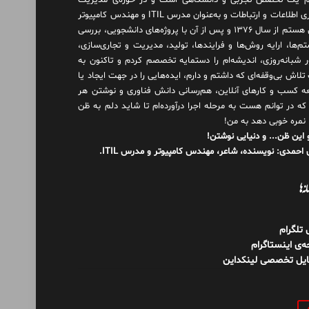
 یک تخصص تجربی و دانشگاهی است و در حوزه‌ی مدیریت
فناوری اطلاعات و ارتباطات و به‌عنوان مدرس ITIL و مهندس کامپیوتر
فعال هستم از سال ۱۳۷۶ و پس از آن با پروژه‌های دانشجویی، بررسی
م‌ها، ارایه روش‌ها و فرایندها، تولید، مدیریت و تجاری‌سازی،
ور شبانه‌روزی، اندیشه‌ام را دستمایه تخصصم کردم و تاکنون به
لاش بی‌وقفه‌ای که داشتم و دارم، اید‌ه‌هایی را در جهت ایجاد یا
ه کسب و کارهای آنلاین، هم‌رسانی دانش فناوری و نوشتن هر
 که در توانم هست به مرحله اجرا درآورده‌ام تا شاید دلم به ظن
 نمره خوبی دهد به من!
 این ظن... و دنیایی نوشتن!
احمدی: نویسنده، شاعر، مهندس کامپیوتر و مدرس ITIL.
نه‌ها
ل تلگرام
‌ی اینستاگرام
ایل تخصصی لینکداین
و