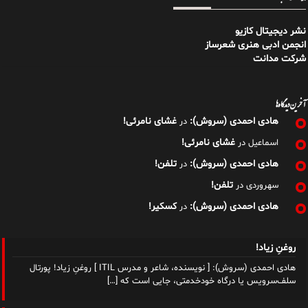
نشر دیجیتال کازیو
انجمن ادبی هنری شعرساز
شرکت مدانت
آخرین دیدگاه‌ها
هادی احمدی (سروش):
غشای نامرئی!
در
غشای نامرئی!
اسماعیل
در
هادی احمدی (سروش):
تلفن!
در
تلفن!
سهروردی
در
هادی احمدی (سروش):
کسکیر!
در
روغنِ زیاد!
هادی احمدی (سروش): [ نویسنده، شاعر و مدرس ITIL ] روغنِ زیاد! پورتال
سلف‌سرویس یا درگاه خودخدمتی، جایی است که
[…]