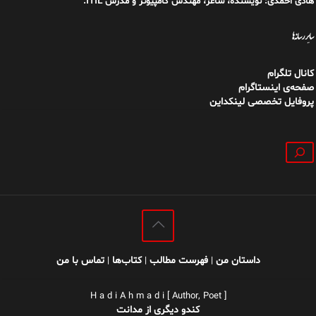
هادی احمدی: نویسنده، شاعر، مهندس کامپیوتر و مدرس ITIL.
سایر رسانه‌ها
کانال تلگرام
صفحه‌ی اینستاگرام
پروفایل تخصصی لینکداین
جستجو
داستان من
فهرست مطالب
کتاب‌ها
تماس با من
|
|
|
H a d i A h m a d i [ Author, Poet ]
کندو دیگری از مدانت