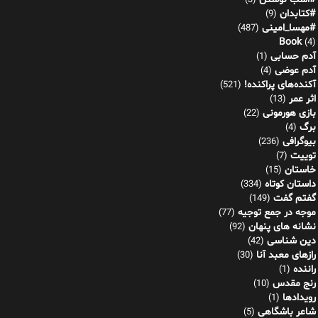
(3)
#کتابدان
(9)
#مهسا_امینی
(487)
Book
(4)
آدم حسابی
(1)
آدم عوضی
(4)
آکنده‌های پراکنده!
(521)
اثر عمر
(13)
بازی هورمونی
(22)
برگ
(4)
بیوگرافی
(236)
توییت
(7)
خاستان
(15)
داستان کوتاه
(334)
گفتم گفت
(149)
موجه در جمع توجیه
(77)
نشانه های پنهان
(92)
دین شناسی
(42)
رازهای معبد آنا
(30)
راننده
(1)
رنج مقدس
(10)
رویدادها
(1)
شاعر باشگاهی
(5)