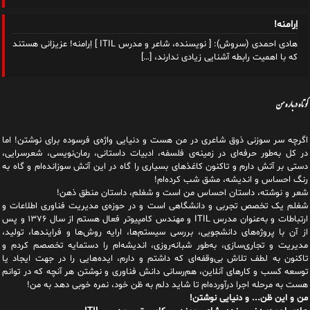
اِرامنه!
هادی احمدی (سروش): [ نویسنده، شاعر و مدرس ITIL ] اِرامنه! عزیزانی هستند
که با اهمیت رابطه آشنایی زیادی ندارند،
[…]
کوتاه درباره من
اگرچه سر سوزنی ذوق شاعری در من هست و دنیایی واژه‌‌ی فرسوده برای نوشتن! اما
در کل به‌طور حرفه‌ای در زمینه‌ی فلسفه، ادبیات داستانی، رمان‌نویسی، شعرسرایی،
دستی بر آتش دارم و تاکنون کاغذهای بسیاری را گاه در این آتش سوزانده‌ام و گاه به
رنگ احساس و اندیشه، مشق شب کرده‌ام!
شعر و نوشته، داستان احساس من است و شغلم، داستان منطق ذهن!
شغلم یک تخصص تجربی و دانشگاهی است و در حوزه‌ی مدیریت فناوری اطلاعات و
ارتباطات و به‌عنوان مدرس ITIL و مهندس کامپیوتر فعال هستم از سال ۱۳۷۶ و پس
از آن با پروژه‌های دانشجویی، بررسی سیستم‌ها، ارایه روش‌ها و فرایندها، تولید،
مدیریت و تجاری‌سازی، به‌طور شبانه‌روزی، اندیشه‌ام را دستمایه تخصصم کردم و
تاکنون به لطف تلاش بی‌وقفه‌ای که داشتم و دارم، اید‌ه‌هایی را در جهت ایجاد یا
توسعه کسب و کارهای آنلاین، هم‌رسانی دانش فناوری و نوشتن هر آنچه که در توانم
هست به مرحله اجرا درآورده‌ام تا شاید دلم به ظن خود، نمره خوبی دهد به من!
من و این ظن... و دنیایی نوشتن!