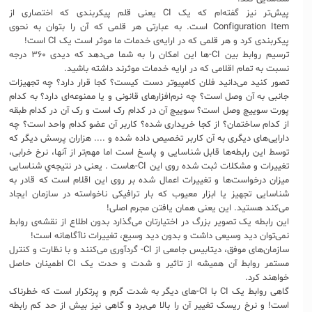
پیش‌تر نیز گفته‌ام که یک CI یعنی قلم پیکربندی که اختصاری از
Configuration Item است. به عبارتی هر قلمی که آن را بتوان به نحوی
پیکربندی کرد و هر قلمی که در ارایه‌ی خدمات ما موثر است یک CI است!
ترسیم روابط بین CI-ها این امکان را به شما می‌دهد که دیدی ۳۶۰ درجه
نسبت به تمام اقلامی که در ارایه خدمات موثرند داشته باشید.
تصور کنید می‌دانید فلان کامپیوتر دست کیست؟ کجا قرار دارد؟ چه تجهیزات
جانبی به آن وصل است؟ چه نرم‌افزارهای قانونی و یا ممنوعه‌ای دارد؟ به کدام
پورت سوییچ وصل است؟ سوییچ آن در کدام رک است و رک آن در کدام طبقه
از کدام ساختمان؟ از کجا خریداری شده؟ کاربر آن عضو کدام واحد است؟ چه
دارایی‌های دیگری به آن کاربر تخصیص داده شده و .... هزاران پرسش دیگر که
توسط این رابطه‌ها قابل شناسایی و پاسخ است اما مهم‌تر از آنها، نرخ خرابی،
تغییرات و مشکلات ثبت شده روی این CI-هاست . یعنی در نتیجه‌ي شناسایی
میزان درخواست‌ها و تغییرات اعمال شده بر روی این اقلام است که قادر به
شناسایی تجهیز یا ابزار معیوب که بار ترافیکی ناخواسته در سازمان ایجاد
می‌کند هستید. این یعنی همان یافتن مجرم اصلی!
این رابطه یک تصویر بزرگ در اختیارتان می‌گذارد بدون اطلاع از نقشه‌ی روابط
نمی‌توان دید وسیعی داشت و بدون دید وسیع، تغییرات ناآگاهانه است!
سازمان‌های موفق، دیتابیس جامعی از CI- گردآوری می‌کنند و با نظارت و کنترل
مستمر روابط آن همیشه از تاثیر و شدت و حدت یک CI اطمینان حاصل
خواهند کرد.
گاهی روابط یک CI‌ با CI-های دیگر به شدت گرم و پرتکرار است که خطرناک
است! و نرخ ریسک تغییر آن را بالا می‌برد و گاهی نیز بیش از حد کم رابطه