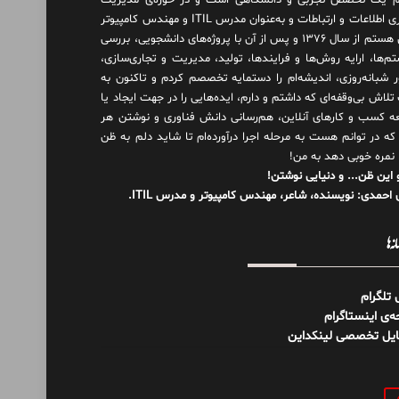
 یک تخصص تجربی و دانشگاهی است و در حوزه‌ی مدیریت
فناوری اطلاعات و ارتباطات و به‌عنوان مدرس ITIL و مهندس کامپیوتر
فعال هستم از سال ۱۳۷۶ و پس از آن با پروژه‌های دانشجویی، بررسی
م‌ها، ارایه روش‌ها و فرایندها، تولید، مدیریت و تجاری‌سازی،
ور شبانه‌روزی، اندیشه‌ام را دستمایه تخصصم کردم و تاکنون به
لاش بی‌وقفه‌ای که داشتم و دارم، اید‌ه‌هایی را در جهت ایجاد یا
ه کسب و کارهای آنلاین، هم‌رسانی دانش فناوری و نوشتن هر
 که در توانم هست به مرحله اجرا درآورده‌ام تا شاید دلم به ظن
 نمره خوبی دهد به من!
 این ظن... و دنیایی نوشتن!
احمدی: نویسنده، شاعر، مهندس کامپیوتر و مدرس ITIL.
نه‌ها
ل تلگرام
‌ی اینستاگرام
ایل تخصصی لینکداین
و