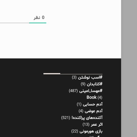
0
نظر
#اسب نوشتن
(3)
#کتابدان
(9)
#مهسا_امینی
(487)
Book
(4)
آدم حسابی
(1)
آدم عوضی
(4)
آکنده‌های پراکنده!
(521)
اثر عمر
(13)
بازی هورمونی
(22)