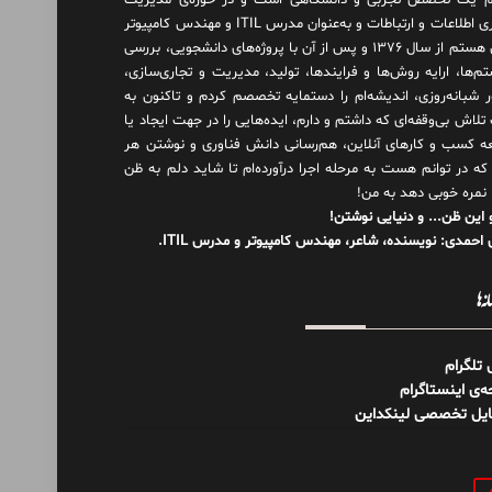
 یک تخصص تجربی و دانشگاهی است و در حوزه‌ی مدیریت
فناوری اطلاعات و ارتباطات و به‌عنوان مدرس ITIL و مهندس کامپیوتر
فعال هستم از سال ۱۳۷۶ و پس از آن با پروژه‌های دانشجویی، بررسی
م‌ها، ارایه روش‌ها و فرایندها، تولید، مدیریت و تجاری‌سازی،
ور شبانه‌روزی، اندیشه‌ام را دستمایه تخصصم کردم و تاکنون به
لاش بی‌وقفه‌ای که داشتم و دارم، اید‌ه‌هایی را در جهت ایجاد یا
ه کسب و کارهای آنلاین، هم‌رسانی دانش فناوری و نوشتن هر
 که در توانم هست به مرحله اجرا درآورده‌ام تا شاید دلم به ظن
 نمره خوبی دهد به من!
 این ظن... و دنیایی نوشتن!
احمدی: نویسنده، شاعر، مهندس کامپیوتر و مدرس ITIL.
نه‌ها
ل تلگرام
‌ی اینستاگرام
ایل تخصصی لینکداین
و