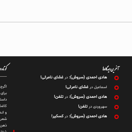
آخرین دیدگاه‌ها
کوتاه 
هادی احمدی (سروش):
غشای نامرئی!
در
اگرچ
غشای نامرئی!
اسماعیل
در
برای
هادی احمدی (سروش):
تلفن!
در
داست
کاغذ
تلفن!
سهروردی
در
و ان
هادی احمدی (سروش):
کسکیر!
در
شعر 
ذهن!