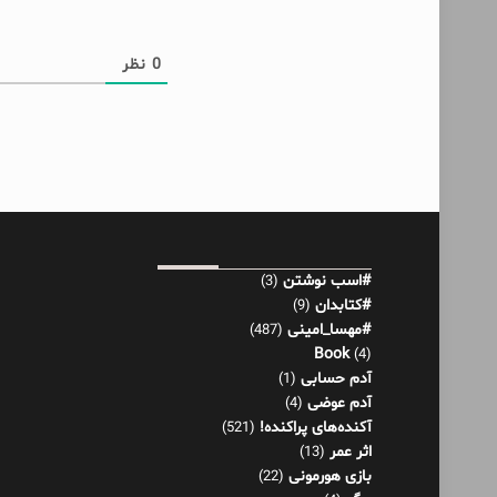
0
نظر
#اسب نوشتن
(3)
#کتابدان
(9)
#مهسا_امینی
(487)
Book
(4)
آدم حسابی
(1)
آدم عوضی
(4)
آکنده‌های پراکنده!
(521)
اثر عمر
(13)
بازی هورمونی
(22)