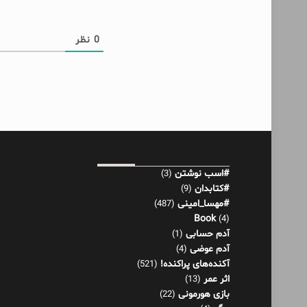
0
نظر
#اسب نوشتن
(3)
#کتابدان
(9)
#مهسا_امینی
(487)
Book
(4)
آدم حسابی
(1)
آدم عوضی
(4)
آکنده‌های پراکنده!
(521)
اثر عمر
(13)
بازی هورمونی
(22)