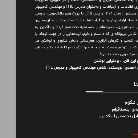
 یک تخصص تجربی و دانشگاهی است و در حوزه‌ی مدیریت
فناوری اطلاعات و ارتباطات و به‌عنوان مدرس ITIL و مهندس کامپیوتر
فعال هستم از سال ۱۳۷۶ و پس از آن با پروژه‌های دانشجویی، بررسی
م‌ها، ارایه روش‌ها و فرایندها، تولید، مدیریت و تجاری‌سازی،
ور شبانه‌روزی، اندیشه‌ام را دستمایه تخصصم کردم و تاکنون به
لاش بی‌وقفه‌ای که داشتم و دارم، اید‌ه‌هایی را در جهت ایجاد یا
ه کسب و کارهای آنلاین، هم‌رسانی دانش فناوری و نوشتن هر
 که در توانم هست به مرحله اجرا درآورده‌ام تا شاید دلم به ظن
 نمره خوبی دهد به من!
 این ظن... و دنیایی نوشتن!
احمدی: نویسنده، شاعر، مهندس کامپیوتر و مدرس ITIL.
نه‌ها
ل تلگرام
‌ی اینستاگرام
ایل تخصصی لینکداین
و