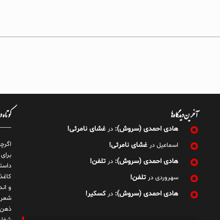
آخرین دیدگاه‌ها
کوتاه 
هادی احمدی (سروش):
غشای نامرئی!
در
اگرچ
غشای نامرئی!
اسماعیل
در
برای
هادی احمدی (سروش):
تلفن!
در
داست
کاغذ
تلفن!
سهروردی
در
و ان
هادی احمدی (سروش):
کسکیر!
در
شعر 
ذهن!