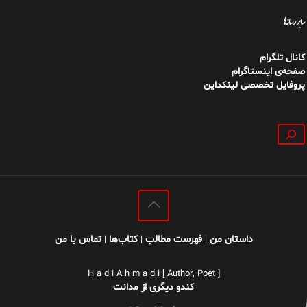
سایر رسانه‌ها
کانال تلگرام
صفحه‌ی اینستاگرام
پروفایل تخصصی لینکداین
جستجو
داستان من
فهرست مطالب
کتاب‌ها
تماس با من
|
|
|
H a d i A h m a d i [ Author, Poet ]
کندو دیگری از مدانت