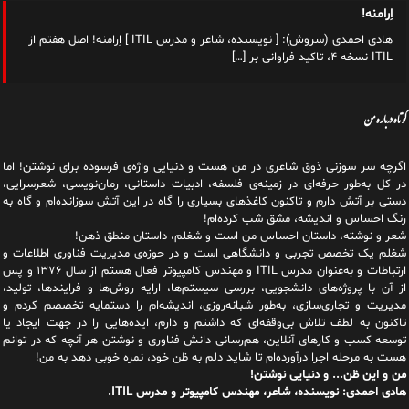
اِرامنه!
هادی احمدی (سروش): [ نویسنده، شاعر و مدرس ITIL ] اِرامنه! اصل هفتم از
ITIL نسخه ۴، تاکید فراوانی بر
[…]
کوتاه درباره من
اگرچه سر سوزنی ذوق شاعری در من هست و دنیایی واژه‌‌ی فرسوده برای نوشتن! اما
در کل به‌طور حرفه‌ای در زمینه‌ی فلسفه، ادبیات داستانی، رمان‌نویسی، شعرسرایی،
دستی بر آتش دارم و تاکنون کاغذهای بسیاری را گاه در این آتش سوزانده‌ام و گاه به
رنگ احساس و اندیشه، مشق شب کرده‌ام!
شعر و نوشته، داستان احساس من است و شغلم، داستان منطق ذهن!
شغلم یک تخصص تجربی و دانشگاهی است و در حوزه‌ی مدیریت فناوری اطلاعات و
ارتباطات و به‌عنوان مدرس ITIL و مهندس کامپیوتر فعال هستم از سال ۱۳۷۶ و پس
از آن با پروژه‌های دانشجویی، بررسی سیستم‌ها، ارایه روش‌ها و فرایندها، تولید،
مدیریت و تجاری‌سازی، به‌طور شبانه‌روزی، اندیشه‌ام را دستمایه تخصصم کردم و
تاکنون به لطف تلاش بی‌وقفه‌ای که داشتم و دارم، اید‌ه‌هایی را در جهت ایجاد یا
توسعه کسب و کارهای آنلاین، هم‌رسانی دانش فناوری و نوشتن هر آنچه که در توانم
هست به مرحله اجرا درآورده‌ام تا شاید دلم به ظن خود، نمره خوبی دهد به من!
من و این ظن... و دنیایی نوشتن!
هادی احمدی: نویسنده، شاعر، مهندس کامپیوتر و مدرس ITIL.