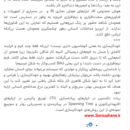
این به بعد، ربات‌ها و انجین‌ها دنباله‌رو کار باشند.
هوش مصنوعی AI، ابزارهای هوش تجاری BI و.. در بسیاری از تجهیزات و
فناوری‌های سخت‌افزاری و نرم‌افزاری امروزه به وفور در دسترس است اما
همچنان شاهد حضور پر رنگ نیروهایی هستیم که تمایلی به این فناوری‌ها
ندارند. از این‌رو مداخلات انسانی بطور چشمگیری همچنان هست بی‌آنکه
ارزشی خلق کنند.
×××
خودکارسازی به معنی اتوماسیون اداری نیست! این‌که فقط چند فرم و فرایند
کاغذی را مبدل به فرم‌های دیجیتالی کنیم کار شاقی نکردیم! زیرا همه‌ی آن
آدم‌هایی که تا دیروز کاغذ دست می‌گرفتند حضور دارند فقط بجای کاغذ، فرم
نرم‌افزاری در دست دارند! و این یعنی BAU کسب‌وکار به شکل مرسوم!
با شناسایی رویه‌های پرتکرار و مواردی که سیستم می‌تواند بجای انسان عملکرد
بهتری داشته باشد می‌توان برایشان راهکارهای بهبود و خودکار‌سازی را طراحی و
اجرا کرد تا نه تنها شکل ظاهری کار بلکه شکل باطنی نیز تغییر کند با این
هدف که سرویس بهتر، سریع‌تر و البته با کمترین نرخ مداخله‌ی انسانی ارایه
نمود.
ربات تکنسین در ابزارهای پیاده‌سازی ITIL، توزیع پالیسی در ابزارهای
اکتیودایرکتوری و Spanning Tree در پیکربندی و مسیریابی روتر و سوییچ
نمونه‌ای از این روش‌های خودکارسازی است.
www.Soroushane.ir
2