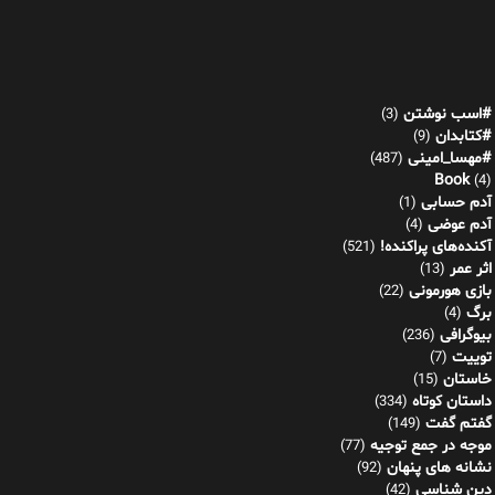
#اسب نوشتن
(3)
#کتابدان
(9)
#مهسا_امینی
(487)
Book
(4)
آدم حسابی
(1)
آدم عوضی
(4)
آکنده‌های پراکنده!
(521)
اثر عمر
(13)
بازی هورمونی
(22)
برگ
(4)
بیوگرافی
(236)
توییت
(7)
خاستان
(15)
داستان کوتاه
(334)
گفتم گفت
(149)
موجه در جمع توجیه
(77)
نشانه های پنهان
(92)
دین شناسی
(42)