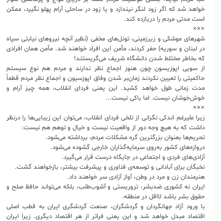
خواهد شد که اگر زود لنگر نیندازد و یا زود در ساحلی آرام پهلو نگیرد، ممکن
است مدتی مردم را دریازده کند.
×××
شهرهای موشکی و زیرزمینی، تونل‌های مخفی (نظیر آنچه نیروهای نیابتی سپاه
در لبنان و سوریه) حفر کردند، مأمن این افراد خواهند شد. مأمن همان افرادی
که بخاطر مختلط شدن دانشگاه شریف می‌گریستند!
از سویی اپوزیسون چون هنوز اجماع نظر ندارند و مردم هم نوع سیستم
حاکمیتی را تعیین نکردند زمان‌بر شدن وفاق اپوزسیون و اجماع نظر مردم قطعاً
مدت زمانی طول خواهد کشید. این یعنی فردای انقلاب، همه چیز آرام و
خوش‌خوشان نیست. اما باکی نیست...
×××
زیرا علیرغم اندکی نگرانی از تلخی فردای انقلاب، می‌توان این زیبایی‌ها را درنظر
داشت که به هیچ وجه دور از واقعیت نیست و خیال و توهم هم نیست:
تحریم‌ها بعنوان بزرگترین گره مشکلات مردم، برداشته می‌شود.
دروازه‌های کشور به‌روی سرمایه‌گذاران خارجی گشوده می‌شود.
آزادی‌های فردی و اجتماعی در جایگاه درست قرار می‌گیرد.
نخبگان برای آبادانی و توسعه‌ی فناوری و پیشرفت بیشتر، بازخواهند گشت.
هنرمندان زن و مرد در وطن، آواز آزادی سر خواهند داد.
ایران نه کشوری ضدبشر، تروریستی و آشوب‌طلب، بلکه می‌تواند حافظ صلح و
حقوق بشر باشد لااقل در منطقه.
با ورود آزاد جهانگردان و گردشگران، صنعت گردشگری ایران به قطب اصلی
اقتصاد مبدل خواهد شد و این یعنی فراتر از هر اقتصاد دیگری. زیرا ایران