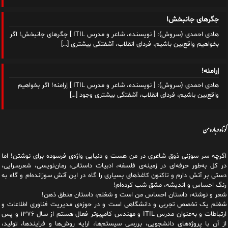
جگرهای جانبخش!
هادی احمدی (سروش): [ نویسنده، شاعر و مدرس ITIL ] جگرهای جانبخش! اگر
بخواهیم واقع‌بین باشیم، فردای انقلاب، آشفتگی بیشتری
[…]
اِرامنه!
هادی احمدی (سروش): [ نویسنده، شاعر و مدرس ITIL ] اِرامنه! اگر بخواهیم
واقع‌بین باشیم، فردای انقلاب، آشفتگی بیشتری وجود
[…]
کوتاه درباره من
اگرچه سر سوزنی ذوق شاعری در من هست و دنیایی واژه‌‌ی فرسوده برای نوشتن! اما
در کل به‌طور حرفه‌ای در زمینه‌ی فلسفه، ادبیات داستانی، رمان‌نویسی، شعرسرایی،
دستی بر آتش دارم و تاکنون کاغذهای بسیاری را گاه در این آتش سوزانده‌ام و گاه به
رنگ احساس و اندیشه، مشق شب کرده‌ام!
شعر و نوشته، داستان احساس من است و شغلم، داستان منطق ذهن!
شغلم یک تخصص تجربی و دانشگاهی است و در حوزه‌ی مدیریت فناوری اطلاعات و
ارتباطات و به‌عنوان مدرس ITIL و مهندس کامپیوتر فعال هستم از سال ۱۳۷۶ و پس
از آن با پروژه‌های دانشجویی، بررسی سیستم‌ها، ارایه روش‌ها و فرایندها، تولید،