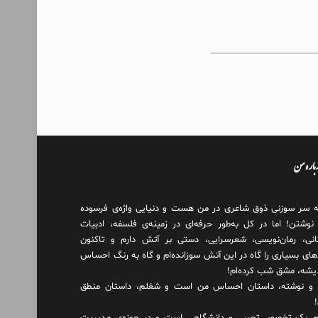
درباره من
ه سر سوزنی ذوق شاعری در من هست و دنیایی واژه‌‌ی فرسوده
 نوشتن! اما در کل به‌طور حرفه‌ای در زمینه‌ی فلسفه، ادبیات
انی، رمان‌نویسی، شعرسرایی، دستی بر آتش دارم و تاکنون
های بسیاری را گاه در این آتش سوزانده‌ام و گاه به رنگ احساس
دیشه، مشق شب کرده‌ام!
و نوشته، داستان احساس من است و شغلم، داستان منطق