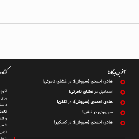
آخرین دیدگاه‌ها
کوتاه 
هادی احمدی (سروش):
غشای نامرئی!
در
اگرچ
غشای نامرئی!
اسماعیل
در
برای
هادی احمدی (سروش):
تلفن!
در
داست
کاغذ
تلفن!
سهروردی
در
و ان
هادی احمدی (سروش):
کسکیر!
در
شعر 
ذهن!