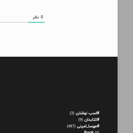
0
نظر
#اسب نوشتن
(3)
#کتابدان
(9)
#مهسا_امینی
(487)
Book