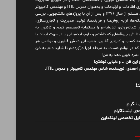
 یک تخصص تجربی و دانشگاهی است و در حوزه‌ی مدیریت
فناوری اطلاعات و ارتباطات و به‌عنوان مدرس ITIL و مهندس کامپیوتر
فعال هستم از سال ۱۳۷۶ و پس از آن با پروژه‌های دانشجویی، بررسی
م‌ها، ارایه روش‌ها و فرایندها، تولید، مدیریت و تجاری‌سازی،
ور شبانه‌روزی، اندیشه‌ام را دستمایه تخصصم کردم و تاکنون به
لاش بی‌وقفه‌ای که داشتم و دارم، اید‌ه‌هایی را در جهت ایجاد یا
ه کسب و کارهای آنلاین، هم‌رسانی دانش فناوری و نوشتن هر
 که در توانم هست به مرحله اجرا درآورده‌ام تا شاید دلم به ظن
 نمره خوبی دهد به من!
 این ظن... و دنیایی نوشتن!
احمدی: نویسنده، شاعر، مهندس کامپیوتر و مدرس ITIL.
نه‌ها
ل تلگرام
‌ی اینستاگرام
ایل تخصصی لینکداین
و