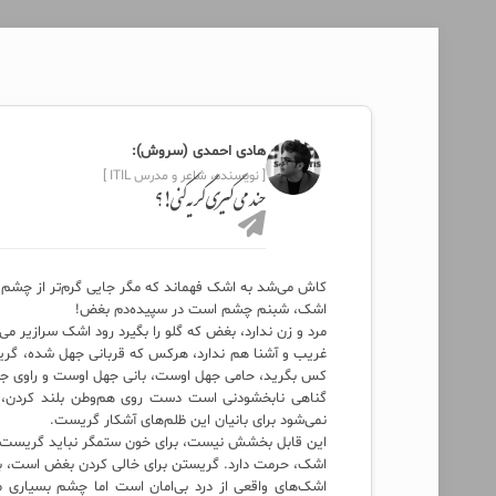
هادی احمدی (سروش):
[ نویسنده، شاعر و مدرس ITIL ]
چند می‌گیری گریه کنی!؟
کاش می‌شد به اشک فهماند که مگر جایی گرم‌تر از چشم سر
اشک، شبنم چشم است در سپیده‌دم بغض!
مرد و زن ندارد، بغض که گلو را بگیرد رود اشک سرازیر می‌
غریب و آشنا هم ندارد، هرکس که قربانی جهل شده، گریس
کس بگرید، حامی‌ جهل اوست، بانی جهل اوست و راوی جه
گناهی نابخشودنی است دست روی هم‌وطن بلند کردن، کش
نمی‌شود برای بانیان این ظلم‌های آشکار گریست.
این‌ قابل بخشش نیست، برای خون‌ ستمگر نباید گریست!
اشک، حرمت دارد. گریستن برای خالی کردن بغض است، بغضی ک
اشک‌های واقعی از درد بی‌امان است اما چشم بسیاری م