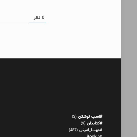
0
نظر
#اسب نوشتن
(3)
#کتابدان
(9)
#مهسا_امینی
(487)
Book