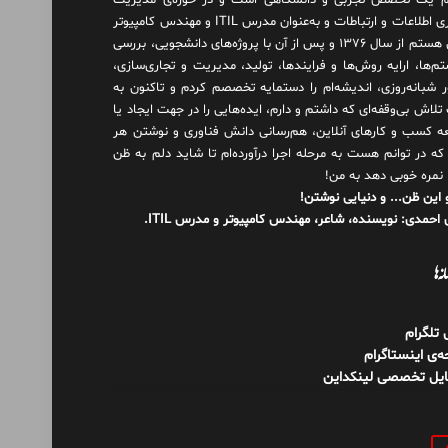
 یک تخصص تجربی و دانشگاهی است و در حوزه‌ی مدیریت
فناوری اطلاعات و ارتباطات و به‌عنوان مدرس ITIL و مهندس کامپیوتر
فعال هستم از سال ۱۳۷۶ و پس از آن با پروژه‌های دانشجویی، بررسی
م‌ها، ارایه روش‌ها و فرایندها، تولید، مدیریت و تجاری‌سازی،
ور شبانه‌روزی، اندیشه‌ام را دستمایه تخصصم کردم و تاکنون به
لاش بی‌وقفه‌ای که داشتم و دارم، اید‌ه‌هایی را در جهت ایجاد یا
ه کسب و کارهای آنلاین، هم‌رسانی دانش فناوری و نوشتن هر
 که در توانم هست به مرحله اجرا درآورده‌ام تا شاید دلم به ظن
 نمره خوبی دهد به من!
 این ظن... و دنیایی نوشتن!
احمدی: نویسنده، شاعر، مهندس کامپیوتر و مدرس ITIL.
نه‌ها
ل تلگرام
‌ی اینستاگرام
ایل تخصصی لینکداین
و