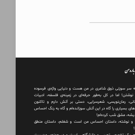
درباره من
ه سر سوزنی ذوق شاعری در من هست و دنیایی واژه‌‌ی فرسوده
 نوشتن! اما در کل به‌طور حرفه‌ای در زمینه‌ی فلسفه، ادبیات
انی، رمان‌نویسی، شعرسرایی، دستی بر آتش دارم و تاکنون
های بسیاری را گاه در این آتش سوزانده‌ام و گاه به رنگ احساس
دیشه، مشق شب کرده‌ام!
و نوشته، داستان احساس من است و شغلم، داستان منطق