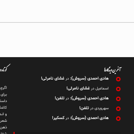
آخرین دیدگاه‌ها
کوتاه 
هادی احمدی (سروش):
غشای نامرئی!
در
اگرچ
غشای نامرئی!
اسماعیل
در
برای
هادی احمدی (سروش):
تلفن!
در
داست
کاغذ
تلفن!
سهروردی
در
و ان
هادی احمدی (سروش):
کسکیر!
در
شعر 
ذهن!