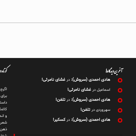
آخرین دیدگاه‌ها
کوتاه 
هادی احمدی (سروش):
غشای نامرئی!
در
اگرچ
غشای نامرئی!
اسماعیل
در
برای
هادی احمدی (سروش):
تلفن!
در
داست
کاغذ
تلفن!
سهروردی
در
و ان
هادی احمدی (سروش):
کسکیر!
در
شعر 
ذهن!