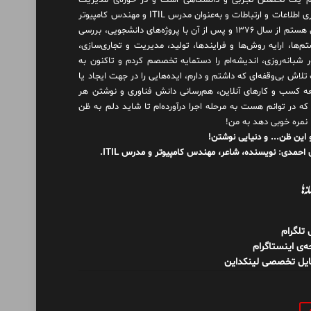
 یک تخصص تجربی و دانشگاهی است و در حوزه‌ی مدیریت
فناوری اطلاعات و ارتباطات و به‌عنوان مدرس ITIL و مهندس کامپیوتر
فعال هستم از سال ۱۳۷۶ و پس از آن با پروژه‌های دانشجویی، بررسی
م‌ها، ارایه روش‌ها و فرایندها، تولید، مدیریت و تجاری‌سازی،
ور شبانه‌روزی، اندیشه‌ام را دستمایه تخصصم کردم و تاکنون به
لاش بی‌وقفه‌ای که داشتم و دارم، اید‌ه‌هایی را در جهت ایجاد یا
ه کسب و کارهای آنلاین، هم‌رسانی دانش فناوری و نوشتن هر
 که در توانم هست به مرحله اجرا درآورده‌ام تا شاید دلم به ظن
 نمره خوبی دهد به من!
 این ظن... و دنیایی نوشتن!
احمدی: نویسنده، شاعر، مهندس کامپیوتر و مدرس ITIL.
نه‌ها
ل تلگرام
‌ی اینستاگرام
ایل تخصصی لینکداین
و