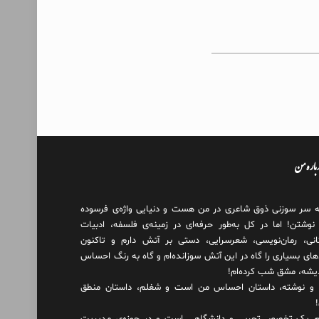
درباره من
ه سر سوزنی ذوق شاعری در من هست و دنیایی واژه‌‌ی فرسوده
 نوشتن! اما در کل به‌طور حرفه‌ای در زمینه‌ی فلسفه، ادبیات
انی، رمان‌نویسی، شعرسرایی، دستی بر آتش دارم و تاکنون
های بسیاری را گاه در این آتش سوزانده‌ام و گاه به رنگ احساس
دیشه، مشق شب کرده‌ام!
و نوشته، داستان احساس من است و شغلم، داستان منطق