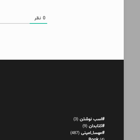
0
نظر
#اسب نوشتن
(3)
#کتابدان
(9)
#مهسا_امینی
(487)
Book
(4)
آدم حسابی
(1)
آدم عوضی
(4)
آکنده‌های پراکنده!
(521)
اثر عمر
(13)
بازی هورمونی
(22)